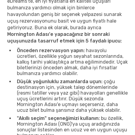
eDreams'te, en iyi fiyatlarla en kaliteli uçuşları
bulmanıza yardımcı olmak için binlerce
havayolundan geniş bir seçenek yelpazesi sunarak
uçuş rezervasyonunu basit ve uygun fiyatlı hale
getiriyoruz. Buna ek olarak, burada ayrıca
Mornington Adası'e yapacağınız bir sonraki
uçuşunuzda tasarruf etmek için 5 faydalı ipucu:
Önceden rezervasyon yapın:
havayolu
ücretleri, özellikle yoğun seyahat sezonlarında,
kalkış tarihi yaklaştıkça artma eğilimindedir. Uçak
biletlerinizi önceden almak, daha iyi fırsatlar
bulmanıza yardımcı olabilir.
Düşük yoğunluklu zamanlarda uçun:
çoğu
destinasyon için, yüksek talep dönemlerinde
(resmi tatiller veya yaz gibi) havayolları genellikle
uçuş ücretlerini artırır. Düşük sezonda
Mornington Adası'e uçmayı seçerseniz, daha
ucuz bilet bulma şansınız daha yüksek olabilir.
"Akıllı seçim" seçeneğimizi kullanın:
bu özellik,
Mornington Adası (ONG)'ya uçuş aradığınızda
sonuçlar listesinden en ucuz ve en uygun uçuşu