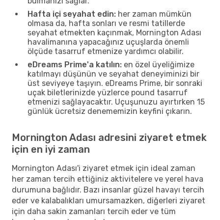
bulmanızı sağlar.
Hafta içi seyahat edin:
her zaman mümkün
olmasa da, hafta sonları ve resmi tatillerde
seyahat etmekten kaçınmak, Mornington Adası
havalimanına yapacağınız uçuşlarda önemli
ölçüde tasarruf etmenize yardımcı olabilir.
eDreams Prime'a katılın:
en özel üyeliğimize
katılmayı düşünün ve seyahat deneyiminizi bir
üst seviyeye taşıyın. eDreams Prime, bir sonraki
uçak biletlerinizde yüzlerce pound tasarruf
etmenizi sağlayacaktır. Uçuşunuzu ayırtırken 15
günlük ücretsiz denememizin keyfini çıkarın.
Mornington Adası adresini ziyaret etmek
için en iyi zaman
Mornington Adası'i ziyaret etmek için ideal zaman
her zaman tercih ettiğiniz aktivitelere ve yerel hava
durumuna bağlıdır. Bazı insanlar güzel havayı tercih
eder ve kalabalıkları umursamazken, diğerleri ziyaret
için daha sakin zamanları tercih eder ve tüm