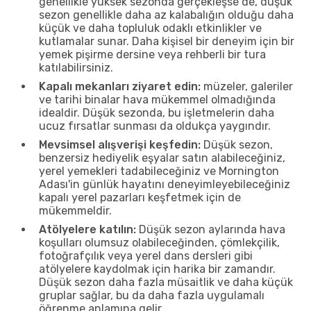
genellikle yüksek sezonda gerçekleşse de, düşük
sezon genellikle daha az kalabalığın olduğu daha
küçük ve daha topluluk odaklı etkinlikler ve
kutlamalar sunar. Daha kişisel bir deneyim için bir
yemek pişirme dersine veya rehberli bir tura
katılabilirsiniz.
Kapalı mekanları ziyaret edin:
müzeler, galeriler
ve tarihi binalar hava mükemmel olmadığında
idealdir. Düşük sezonda, bu işletmelerin daha
ucuz fırsatlar sunması da oldukça yaygındır.
Mevsimsel alışverişi keşfedin:
Düşük sezon,
benzersiz hediyelik eşyalar satın alabileceğiniz,
yerel yemekleri tadabileceğiniz ve Mornington
Adası'in günlük hayatını deneyimleyebileceğiniz
kapalı yerel pazarları keşfetmek için de
mükemmeldir.
Atölyelere katılın:
Düşük sezon aylarında hava
koşulları olumsuz olabileceğinden, çömlekçilik,
fotoğrafçılık veya yerel dans dersleri gibi
atölyelere kaydolmak için harika bir zamandır.
Düşük sezon daha fazla müsaitlik ve daha küçük
gruplar sağlar, bu da daha fazla uygulamalı
öğrenme anlamına gelir.