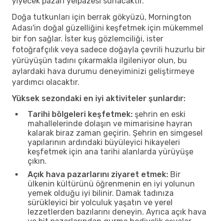
yiyecek pazarı yelpazesi sunacaktır.
Doğa tutkunları için berrak gökyüzü, Mornington
Adası'in doğal güzelliğini keşfetmek için mükemmel
bir fon sağlar. İster kuş gözlemciliği, ister
fotoğrafçılık veya sadece doğayla çevrili huzurlu bir
yürüyüşün tadını çıkarmakla ilgileniyor olun, bu
aylardaki hava durumu deneyiminizi geliştirmeye
yardımcı olacaktır.
Yüksek sezondaki en iyi aktiviteler şunlardır:
Tarihi bölgeleri keşfetmek:
şehrin en eski
mahallelerinde dolaşın ve mimarisine hayran
kalarak biraz zaman geçirin. Şehrin en simgesel
yapılarının ardındaki büyüleyici hikayeleri
keşfetmek için ana tarihi alanlarda yürüyüşe
çıkın.
Açık hava pazarlarını ziyaret etmek:
Bir
ülkenin kültürünü öğrenmenin en iyi yolunun
yemek olduğu iyi bilinir. Damak tadınıza
sürükleyici bir yolculuk yaşatın ve yerel
lezzetlerden bazılarını deneyin. Ayrıca açık hava