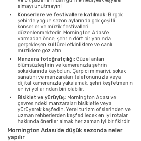
ve bit pazarlarından gurme hediyelik eşyalar
almayı unutmayın!
Konserlere ve festivallere katılmak:
Birçok
şehirde yoğun sezon aylarında çok çeşitli
konserler ve müzik festivalleri
düzenlenmektedir. Mornington Adası'e
varmadan önce, şehrin dört bir yanında
gerçekleşen kültürel etkinliklere ve canlı
müziklere göz atın.
Manzara fotoğrafçılığı:
Güzel anları
ölümsüzleştirin ve kameranızla şehrin
sokaklarında kaybolun. Çarpıcı mimariyi, sokak
sanatını ve manzaraları telefonunuzla veya
dijital kameranızla yakalamak, şehri keşfetmenin
en iyi yollarından biri olabilir.
Bisiklet ve yürüyüş:
Mornington Adası ve
çevresindeki manzaraları bisikletle veya
yürüyerek keşfedin. Yerel turizm ofislerinden ve
uzman rehberlerden keşfedilecek en iyi rotalar
hakkında öneriler almak her zaman iyi bir fikirdir.
Mornington Adası'de düşük sezonda neler
yapılır