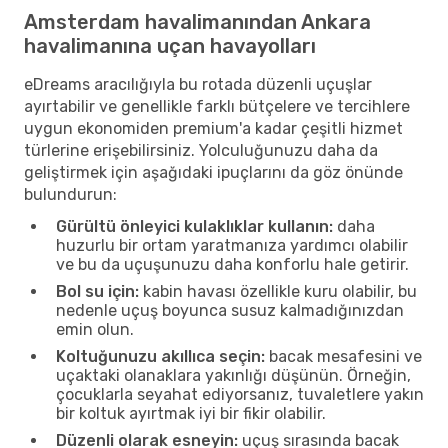
Amsterdam havalimanından Ankara
havalimanına uçan havayolları
eDreams aracılığıyla bu rotada düzenli uçuşlar
ayırtabilir ve genellikle farklı bütçelere ve tercihlere
uygun ekonomiden premium'a kadar çeşitli hizmet
türlerine erişebilirsiniz. Yolculuğunuzu daha da
geliştirmek için aşağıdaki ipuçlarını da göz önünde
bulundurun:
Gürültü önleyici kulaklıklar kullanın:
daha
huzurlu bir ortam yaratmanıza yardımcı olabilir
ve bu da uçuşunuzu daha konforlu hale getirir.
Bol su için:
kabin havası özellikle kuru olabilir, bu
nedenle uçuş boyunca susuz kalmadığınızdan
emin olun.
Koltuğunuzu akıllıca seçin:
bacak mesafesini ve
uçaktaki olanaklara yakınlığı düşünün. Örneğin,
çocuklarla seyahat ediyorsanız, tuvaletlere yakın
bir koltuk ayırtmak iyi bir fikir olabilir.
Düzenli olarak esneyin:
uçuş sırasında bacak