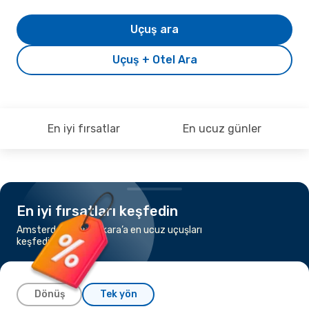
Uçuş ara
Uçuş + Otel Ara
En iyi fırsatlar
En ucuz günler
En iyi fırsatları keşfedin
Amsterdam’dan Ankara’a en ucuz uçuşları
keşfedin
Dönüş
Tek yön