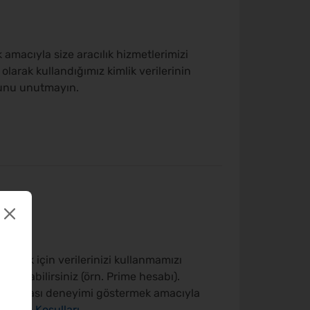
amacıyla size aracılık hizmetlerimizi
olarak kullandığımız kimlik verilerinin
ğunu unutmayın.
netmek için verilerinizi kullanmamızı
ne olabilirsiniz (örn. Prime hesabı).
on sonrası deneyimi göstermek amacıyla
üm ve Koşulları
.