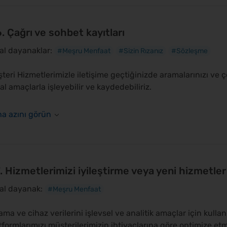
6. Çağrı ve sohbet kayıtları
al dayanaklar:
#Meşru Menfaat
#Sizin Rızanız
#Sözleşme
teri Hizmetlerimizle iletişime geçtiğinizde aramalarınızı ve çe
al amaçlarla işleyebilir ve kaydedebiliriz.
7. Hizmetlerimizi iyileştirme veya yeni hizmetler
al dayanak:
#Meşru Menfaat
ama ve cihaz verilerini işlevsel ve analitik amaçlar için kull
tformlarımızı müşterilerimizin ihtiyaçlarına göre optimize etm