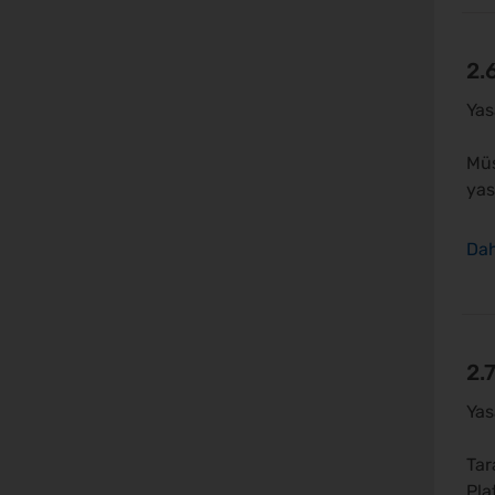
2.
Yas
Müş
yas
2.
Yas
Tar
Pla