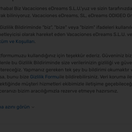
haba! Biz Vacaciones eDreams S.L.U.'yuz ve sizin tarafını
rak biliniyoruz. Vacaciones eDreams, SL, eDreams ODIGEO Group
Gizlilik Bildiriminde "biz", "bize" veya "bizim" ifadeleri kullanı
etleyicisi olarak hareket eden Vacaciones eDreams S.L.U. v
üm ve Koşulları
.
tformumuzu kullandığınız için teşekkür ederiz. Güveniniz bizi
enle bu Gizlilik Bildiriminde size verilerinizin gizliliği ve güven
tereceğiz. Yapmanız gereken tek şey bu bildirimi okumaktır v
sa, bunu bize
Gizlilik Formu
ile bildirebilirsiniz. Veri koruma il
ektiğinde müşteri hizmetleri ekibimizle iletişime geçebilece
eranızı bizim aracılığımızla rezerve etmeye hazırsınız.