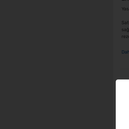
Yas
Sat
sağ
rez
2.
Yas
Pla
sağ
Ver
işl