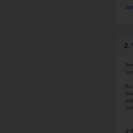
2.
Tem
sun
Bu 
day
ola
faz
2.