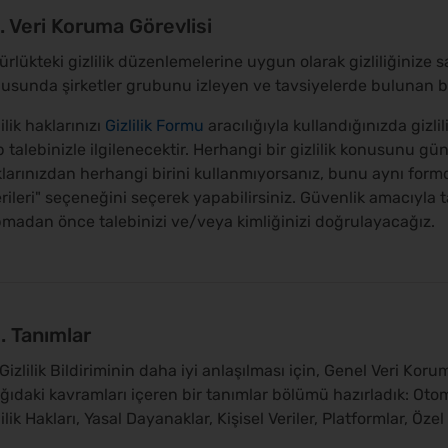
2. Veri Koruma Görevlisi
ürlükteki gizlilik düzenlemelerine uygun olarak gizliliğinize s
usunda şirketler grubunu izleyen ve tavsiyelerde bulunan b
ilik haklarınızı
Gizlilik Formu
aracılığıyla kullandığınızda gizl
p talebinizle ilgilenecektir. Herhangi bir gizlilik konusunu gü
larınızdan herhangi birini kullanmıyorsanız, bunu aynı form
rileri" seçeneğini seçerek yapabilirsiniz. Güvenlik amacıyla 
madan önce talebinizi ve/veya kimliğinizi doğrulayacağız.
3. Tanımlar
Gizlilik Bildiriminin daha iyi anlaşılması için, Genel Veri K
ğıdaki kavramları içeren bir tanımlar bölümü hazırladık: Otoma
lilik Hakları, Yasal Dayanaklar, Kişisel Veriler, Platformlar, Özel