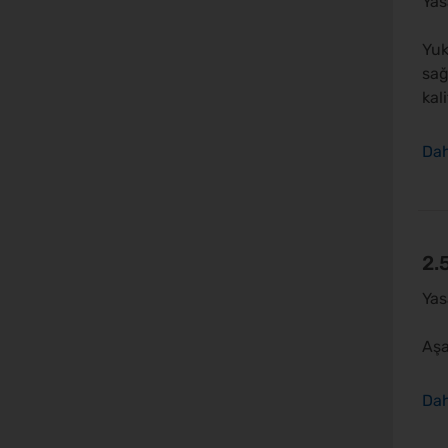
Yas
Yuk
sağ
kali
2.
Yas
Aşa