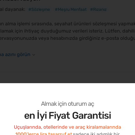
al dayanak:
#Sözleşme
#Meşru Menfaat
#Rızanız
ın alma işlemi sırasında, seyahat ürünleri sözleşmesi yapmak 
lamak için ihtiyaç duyduğumuz verileri isteriz. Lütfen, dahili 
ervasyonunuzda veya hesabınızda girdiğiniz e-posta oldu
2. Kullanıcı hesabı
al dayanak:
#Sözleşme
#Rızanız
#Meşru Menfaat
Almak için oturum aç
en İyi Fiyat Garantisi
tformlarımızda bir kullanıcı hesabı oluşturarak hesabınızı yö
layabilirsiniz. Müşterilerimize yönelik programlarımıza da abo
Uçuşlarında, otellerinde ve araç kiralamalarında
ilerinizi, size en uygun seyahat rezervasyonu ve rezervasy
1000’lerce lira tasarruf et
sadece iki adımlık bir
eyeceğiz ve böylelikle
Genel Hüküm ve Koşullar
ve
Prime Hük