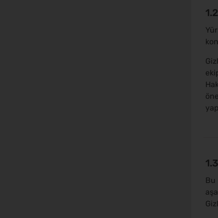
1.
Yür
kon
Gizl
eki
Hak
öne
yap
1.
Bu 
aşa
Giz