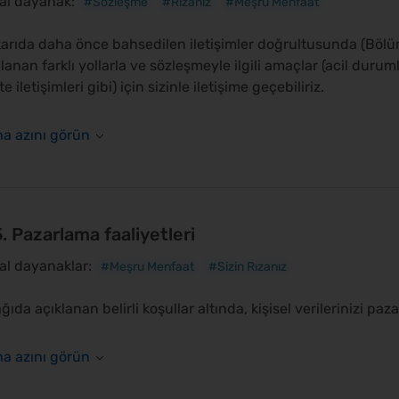
al dayanak:
#Sözleşme
#Rızanız
#Meşru Menfaat
arıda daha önce bahsedilen iletişimler doğrultusunda (Bölüm 
lanan farklı yollarla ve sözleşmeyle ilgili amaçlar (acil duruml
te iletişimleri gibi) için sizinle iletişime geçebiliriz.
5. Pazarlama faaliyetleri
al dayanaklar:
#Meşru Menfaat
#Sizin Rızanız
ğıda açıklanan belirli koşullar altında, kişisel verilerinizi paz