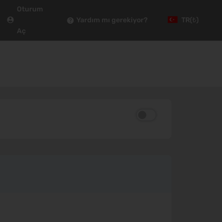
Oturum
Yardım mı gerekiyor?
TR
(₺)
Aç