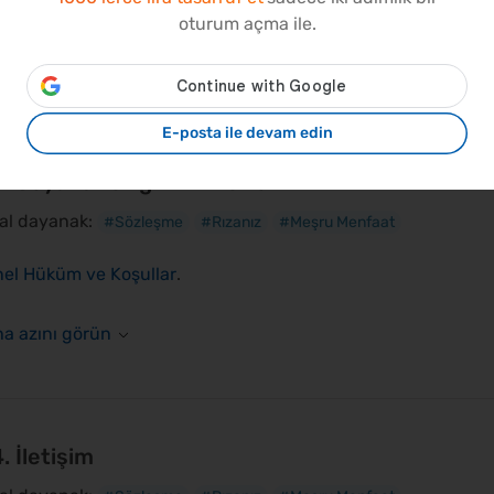
oturum açma ile.
E-posta ile devam edin
3. Seyahatle ilgili hizmetler
al dayanak:
#Sözleşme
#Rızanız
#Meşru Menfaat
el Hüküm ve Koşullar
.
. İletişim