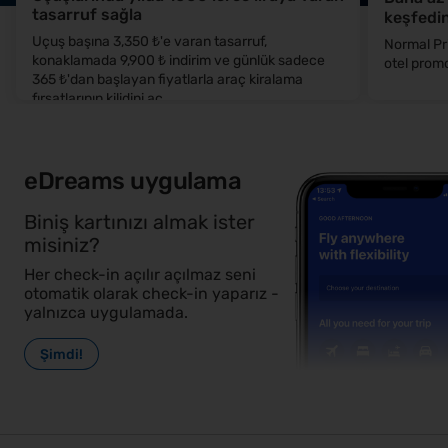
tasarruf sağla
keşfedi
Uçuş başına 3,350 ₺'e varan tasarruf,
Normal Pri
konaklamada 9,900 ₺ indirim ve günlük sadece
otel prom
365 ₺'dan başlayan fiyatlarla araç kiralama
fırsatlarının kilidini aç.
eDreams uygulama
Biniş kartınızı almak ister
misiniz?
Her check-in açılır açılmaz seni
otomatik olarak check-in yaparız -
yalnızca uygulamada.
Şimdi!