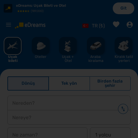
eDreams
:
Uçak Bileti ve Otel
Git
(
189,000
)
%
TR (₺)
Uçak 
Oteller
Uçak + 
Araba 
Kiralık tatil 
bi̇leti̇
Otel
kiralama
yerleri
Birden fazla
Dönüş
Tek yön
şehir
Nereden?
Nereye?
Ne zaman?