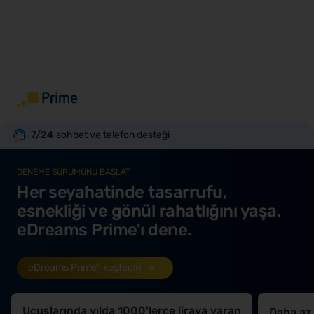
7/24
sohbet ve telefon desteği
DENEME SÜRÜMÜNÜ BAŞLAT
Her seyahatinde tasarrufu,
esnekliği ve gönül rahatlığını yaşa.
eDreams Prime'ı dene.
eDreams Prime'ı keşfedin
Uçuşlarında yılda 1000'lerce liraya varan
Daha az