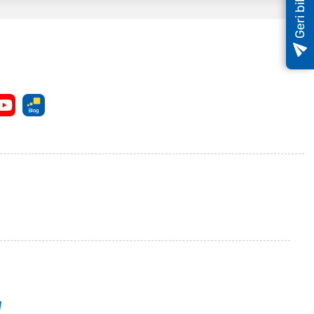
naklama seçeneğini karşılaştırın; hepsi en iyi
siniz? eDreams Prime üyesi olarak ekstra
ıyın.
lleri kolayca rezerve edin; pek çok konaklamada
inizi tek bir yerden planlayın—uçuşlar, oteller,
zaman kazançlı.
sıl kazanç bu! eDreams ile bu hiç olmadığı kadar
yon stresini ortadan kaldırıyor; böylece mükemmel
 başlayın. Merkezi bir konum, ücretsiz Wi-Fi,