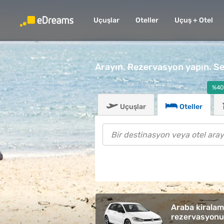
Uçuşlar
Oteller
Uçuş + Otel
Arayın. Rezervasyon yapın. Se
%40
Uçuşlar
Oteller
Araba kirala
rezervasyonu