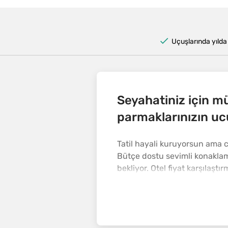
Uçuşlarında yılda
Seyahatiniz için m
parmaklarınızın u
Tatil hayali kuruyorsun ama
Bütçe dostu sevimli konaklama
bekliyor. Otel fiyat karşılaşt
harcayabilirsiniz. Üstelik eD
oluyoruz.
Neden eDreams ile rezer