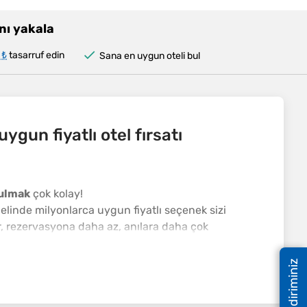
ını yakala
 ₺
tasarruf edin
Sana en uygun oteli bul
gun fiyatlı otel fırsatı
bulmak
çok kolay!
elinde milyonlarca uygun fiyatlı seçenek sizi
lir, rezervasyona daha az, anılara daha çok
her adımını stres olmadan planlamanıza yardımcı
Geri bildiriminiz