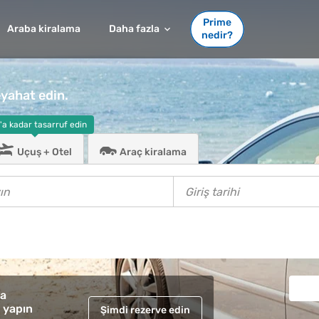
Prime
Araba kiralama
Daha fazla
nedir?
yahat edin.
'a kadar tasarruf edin
Uçuş + Otel
Araç kiralama
ma
 yapın
Şimdi rezerve edin