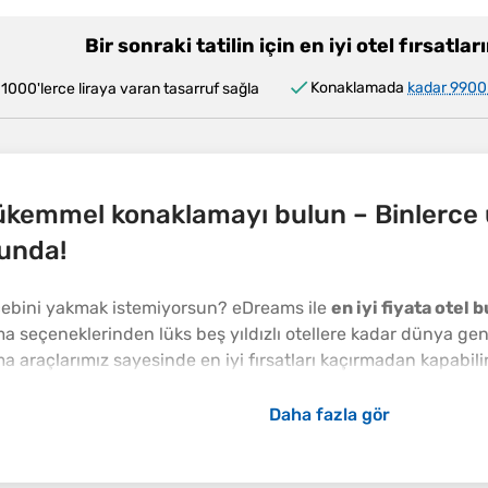
Bir sonraki tatilin için en iyi otel fırsatlar
Konaklamada
kadar
9900
 1000'lerce liraya varan tasarruf sağla
ükemmel konaklamayı bulun – Binlerce uy
cunda!
 cebini yakmak istemiyorsun? eDreams ile
en iyi fiyata otel 
 seçeneklerinden lüks beş yıldızlı otellere kadar dünya gen
ırma araçlarımız sayesinde en iyi fırsatları kaçırmadan kapabi
reams sadece bir otel rezervasyon sitesi değil; maceranızın 
Daha fazla gör
vasyon yapmalısınız?