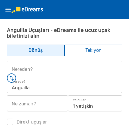
Anguilla Uçuşları - eDreams ile ucuz uçak
biletinizi alın
Dönüş
Tek yön
Nereden?
Nereye?
Anguilla
Yolcular
Ne zaman?
1 yetişkin
Direkt uçuşlar