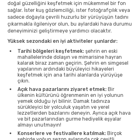
doğal güzelliğini keşfetmek için mükemmel bir fon
sağlar. İster kuş gözlemciliği, ister fotoğrafçılık veya
sadece doğayla çevrili huzurlu bir yürüyüşün tadını
çıkarmakla ilgileniyor olun, bu aylardaki hava durumu
deneyiminizi geliştirmeye yardımcı olacaktır.
Yüksek sezondaki en iyi aktiviteler şunlardır:
Tarihi bölgeleri keşfetmek:
şehrin en eski
mahallelerinde dolaşın ve mimarisine hayran
kalarak biraz zaman geçirin. Şehrin en simgesel
yapılarının ardındaki büyüleyici hikayeleri
keşfetmek için ana tarihi alanlarda yürüyüşe
çıkın.
Açık hava pazarlarını ziyaret etmek:
Bir
ülkenin kültürünü öğrenmenin en iyi yolunun
yemek olduğu iyi bilinir. Damak tadınıza
sürükleyici bir yolculuk yaşatın ve yerel
lezzetlerden bazılarını deneyin. Ayrıca açık hava
ve bit pazarlarından gurme hediyelik eşyalar
almayı unutmayın!
Konserlere ve festivallere katılmak:
Birçok
şehirde yoğun sezon aylarında çok çeşitli