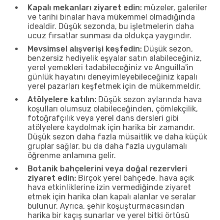
Kapalı mekanları ziyaret edin:
müzeler, galeriler
ve tarihi binalar hava mükemmel olmadığında
idealdir. Düşük sezonda, bu işletmelerin daha
ucuz fırsatlar sunması da oldukça yaygındır.
Mevsimsel alışverişi keşfedin:
Düşük sezon,
benzersiz hediyelik eşyalar satın alabileceğiniz,
yerel yemekleri tadabileceğiniz ve Anguilla'in
günlük hayatını deneyimleyebileceğiniz kapalı
yerel pazarları keşfetmek için de mükemmeldir.
Atölyelere katılın:
Düşük sezon aylarında hava
koşulları olumsuz olabileceğinden, çömlekçilik,
fotoğrafçılık veya yerel dans dersleri gibi
atölyelere kaydolmak için harika bir zamandır.
Düşük sezon daha fazla müsaitlik ve daha küçük
gruplar sağlar, bu da daha fazla uygulamalı
öğrenme anlamına gelir.
Botanik bahçelerini veya doğal rezervleri
ziyaret edin:
Birçok yerel bahçede, hava açık
hava etkinliklerine izin vermediğinde ziyaret
etmek için harika olan kapalı alanlar ve seralar
bulunur. Ayrıca, şehir koşuşturmacasından
harika bir kaçış sunarlar ve yerel bitki örtüsü