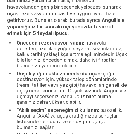
bulmanıza yardımcı olmak için binlerce
havayolundan geniş bir seçenek yelpazesi sunarak
uçuş rezervasyonunu basit ve uygun fiyatlı hale
getiriyoruz. Buna ek olarak, burada ayrıca
Anguilla'e
yapacağınız bir sonraki uçuşunuzda tasarruf
etmek için 5 faydalı ipucu:
Önceden rezervasyon yapın:
havayolu
ücretleri, özellikle yoğun seyahat sezonlarında,
kalkış tarihi yaklaştıkça artma eğilimindedir. Uçak
biletlerinizi önceden almak, daha iyi fırsatlar
bulmanıza yardımcı olabilir.
Düşük yoğunluklu zamanlarda uçun:
çoğu
destinasyon için, yüksek talep dönemlerinde
(resmi tatiller veya yaz gibi) havayolları genellikle
uçuş ücretlerini artırır. Düşük sezonda Anguilla'e
uçmayı seçerseniz, daha ucuz bilet bulma
şansınız daha yüksek olabilir.
"Akıllı seçim" seçeneğimizi kullanın:
bu özellik,
Anguilla (AXA)'ya uçuş aradığınızda sonuçlar
listesinden en ucuz ve en uygun uçuşu
bulmanızı sağlar.