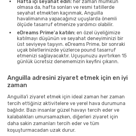
Hafta içi seyahat edin:
her zaman mümkün
olmasa da, hafta sonları ve resmi tatillerde
seyahat etmekten kaçınmak, Anguilla
havalimanına yapacağınız uçuşlarda önemli
ölçüde tasarruf etmenize yardımcı olabilir.
eDreams Prime'a katılın:
en özel üyeliğimize
katılmayı düşünün ve seyahat deneyiminizi bir
üst seviyeye taşıyın. eDreams Prime, bir sonraki
uçak biletlerinizde yüzlerce pound tasarruf
etmenizi sağlayacaktır. Uçuşunuzu ayırtırken 15
günlük ücretsiz denememizin keyfini çıkarın.
Anguilla adresini ziyaret etmek için en iyi
zaman
Anguilla'i ziyaret etmek için ideal zaman her zaman
tercih ettiğiniz aktivitelere ve yerel hava durumuna
bağlıdır. Bazı insanlar güzel havayı tercih eder ve
kalabalıkları umursamazken, diğerleri ziyaret için
daha sakin zamanları tercih eder ve tüm
koşuşturmacadan uzak durur.