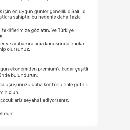
için en uygun günler genellikle Salı ile
tlara sahiptir, bu nedenle daha fazla
 tekliflerimize göz atın. Ve Türkiye
r.
ller ve araba kiralama konusunda harika
ahip olursunuz.
e uygun ekonomiden premium'a kadar çeşitli
önünde bulundurun:
da uçuşunuzu daha konforlu hale getirir.
min olun.
 çocuklarla seyahat ediyorsanız,
t edin.