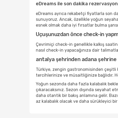
eDreams ile son dakika rezervasyon
eDreams ayrıca rekabetçi fiyatlarla son da
sunuyoruz. Ancak, özellikle yoğun seyaha
esnek olmak daha iyi fırsatlar bulma şansını
Uçuşunuzdan önce check-in yap
Çevrimiçi check-in genellikle kalkış saat
nasıl check-in yapacağınıza dair talimatl
antalya şehrinden adana şehrine 
Türkiye, zengin gastronomisinden çeşitli
tercihlerinize ve müsaitliğinize bağlıdı
Yoğun sezonda daha fazla kalabalık bekleyi
çıkaracaksınız. Sezon dışında seyahat etm
daha otantik bir bakış anlamına gelir. Bazı
az kalabalık olacak ve daha sürükleyici bi