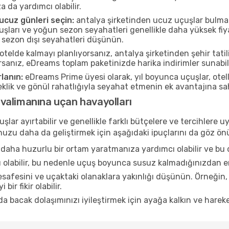
a da yardımcı olabilir.
cuz günleri seçin:
antalya şirketinden ucuz uçuşlar bulmak 
ları ve yoğun sezon seyahatleri genellikle daha yüksek fiya
 sezon dışı seyahatleri düşünün.
otelde kalmayı planlıyorsanız, antalya şirketinden şehir tatili
rsanız, eDreams toplam paketinizde harika indirimler sunabili
lanın:
eDreams Prime üyesi olarak, yıl boyunca uçuşlar, ote
neklik ve gönül rahatlığıyla seyahat etmenin ek avantajına s
valimanına uçan havayolları
şlar ayırtabilir ve genellikle farklı bütçelere ve tercihler
ğunuzu daha da geliştirmek için aşağıdaki ipuçlarını da göz 
daha huzurlu bir ortam yaratmanıza yardımcı olabilir ve bu 
u olabilir, bu nedenle uçuş boyunca susuz kalmadığınızdan e
afesini ve uçaktaki olanaklara yakınlığı düşünün. Örneğin,
bir fikir olabilir.
a bacak dolaşımınızı iyileştirmek için ayağa kalkın ve hareke