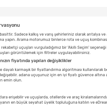
ervasyonu
tir. Sadece kalkış ve varış şehirleriniz olarak antalya ve a
a yapın. Arama motorumuz binlerce rota ve uçuş kombinasyo
ekabetçi uçuşları vurguladığımız bir 'Akıllı Seçim' seçeneği
şları görüntülemek için filtreler uygulayabilirsiniz.
zın fiyatında yapılan değişiklikler
ne dayalı karmaşık bir fiyatlandırma algoritması kullanılarak 
eğişebilir. adana uçuşunuz için en iyi fiyatı güvence altına a
n emin olun.
lara erişebilir ve uçuşlarda, otellerde ve araç kiralamalarınd
nyanın en büyük seyahat üyelik topluluğuna katılın ve eDrea