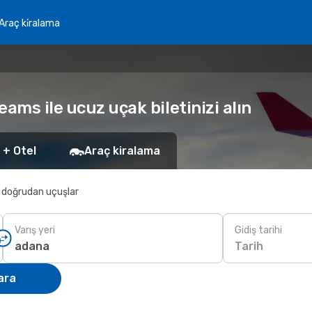
Araç ki̇ralama
ams ile ucuz uçak biletinizi alın
 + Otel
Araç kiralama
 doğrudan uçuşlar
Varış yeri
Gidiş tarihi
Tarih
ara