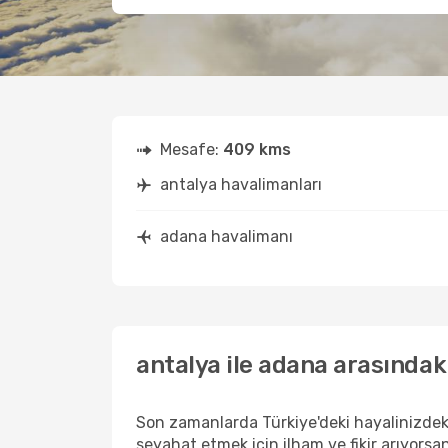
Mesafe:
409 kms
antalya havalimanları
adana havalimanı
antalya ile adana arasındak
Son zamanlarda Türkiye'deki hayalinizdek
seyahat etmek için ilham ve fikir arıyorsa