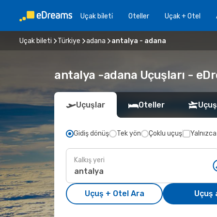
Uçak bi̇leti̇
Oteller
Uçak + Otel
Uçak bileti
Türkiye
adana
antalya - adana
antalya -adana Uçuşları - eDre
Uçuşlar
Oteller
Uçuş
Gidiş dönüş
Tek yön
Çoklu uçuş
Yalnızca
Kalkış yeri
Uçuş + Otel Ara
Uçuş 