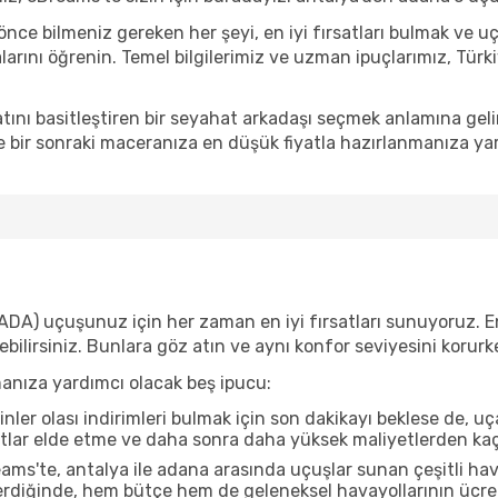
e bilmeniz gereken her şeyi, en iyi fırsatları bulmak ve u
alarını öğrenin. Temel bilgilerimiz ve uzman ipuçlarımız, Türk
ını basitleştiren bir seyahat arkadaşı seçmek anlamına gel
 bir sonraki maceranıza en düşük fiyatla hazırlanmanıza yar
ADA) uçuşunuz için her zaman en iyi fırsatları sunuyoruz. En
yebilirsiniz. Bunlara göz atın ve aynı konfor seviyesini koru
manıza yardımcı olacak beş ipucu:
nler olası indirimleri bulmak için son dakikayı beklese de, u
atlar elde etme ve daha sonra daha yüksek maliyetlerden kaçı
ms'te, antalya ile adana arasında uçuşlar sunan çeşitli hav
rdiğinde, hem bütçe hem de geleneksel havayollarının ücretle