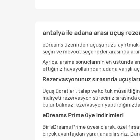
antalya ile adana arası uçuş rez
eDreams üzerinden uçuşunuzu ayırtmak basit
seçin ve mevcut seçenekler arasında aram
Ayrıca, arama sonuçlarının en üstünde en r
ettiğiniz havayollarından adana varışlı uçu
Rezervasyonunuz sırasında uçuşlarını
Uçuş ücretleri, talep ve koltuk müsaitliği
maliyeti rezervasyon süreciniz sırasında d
bulur bulmaz rezervasyon yaptırdığınızda
eDreams Prime üye indirimleri
Bir eDreams Prime üyesi olarak, özel fırsat
birçok avantajdan yararlanabilirsiniz. Dü