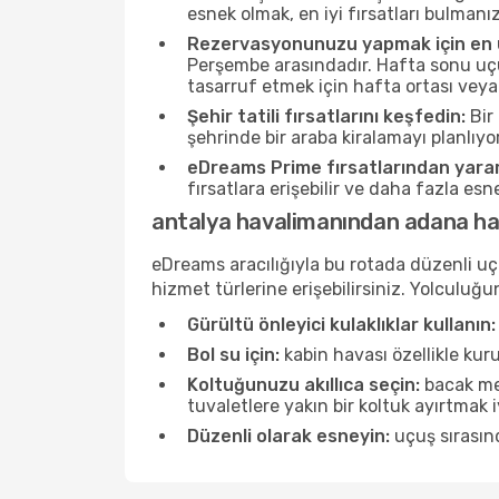
esnek olmak, en iyi fırsatları bulmanız
Rezervasyonunuzu yapmak için en u
Perşembe arasındadır. Hafta sonu uçuş
tasarruf etmek için hafta ortası veya
Şehir tatili fırsatlarını keşfedin:
Bir 
şehrinde bir araba kiralamayı planlıyo
eDreams Prime fırsatlarından yarar
fırsatlara erişebilir ve daha fazla es
antalya havalimanından adana ha
eDreams aracılığıyla bu rotada düzenli uçu
hizmet türlerine erişebilirsiniz. Yolculu
Gürültü önleyici kulaklıklar kullanın:
Bol su için:
kabin havası özellikle kur
Koltuğunuzu akıllıca seçin:
bacak mes
tuvaletlere yakın bir koltuk ayırtmak iyi 
Düzenli olarak esneyin:
uçuş sırasınd