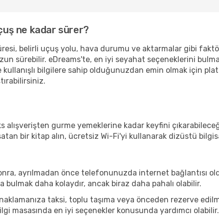
uçuş ne kadar sürer?
esi, belirli uçuş yolu, hava durumu ve aktarmalar gibi faktörl
uzun sürebilir. eDreams'te, en iyi seyahat seçeneklerini bulm
e kullanışlı bilgilere sahip olduğunuzdan emin olmak için p
ırabilirsiniz.
alışverişten gurme yemeklerine kadar keyfini çıkarabileceği
 satan bir kitap alın, ücretsiz Wi-Fi'yi kullanarak dizüstü bi
onra, ayrılmadan önce telefonunuzda internet bağlantısı old
 bulmak daha kolaydır, ancak biraz daha pahalı olabilir.
klamanıza taksi, toplu taşıma veya önceden rezerve edilmiş 
ilgi masasında en iyi seçenekler konusunda yardımcı olabilir.