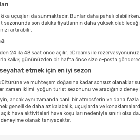
ları
kika uçuşları da sunmaktadır. Bunlar daha pahalı olabilirken,
t sezonunda son dakika fiyatlarının daha yüksek olabileceği
zı artırabilir.
ma
inden 24 ila 48 saat önce açılır. eDreams ile rezervasyonun
arla kalkış gününüzden bir hafta önce size e-posta göndere
seyahat etmek için en iyi sezon
 kültürüne ve muhteşem doğasına kadar sonsuz olanaklar su
r. Her zaman iklimi, yoğun turist sezonunu ve aradığınız de
n, ancak aynı zamanda canlı bir atmosferin ve daha fazla kül
ek genellikle daha az kalabalık, uçuşlarda ve konaklamalard
 açık hava aktiviteleri hava koşulları nedeniyle sınırlı olsa 
r deneyime olanak tanıyacaktır.