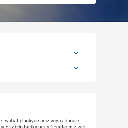
 seyahat planlıyorsanız veya adana'e
şunuz için harika uçuş fırsatlarımız var!