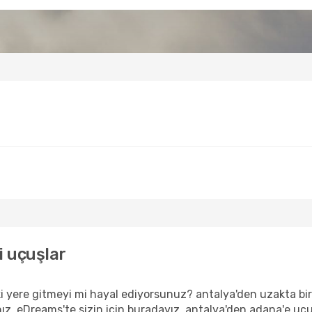
i uçuşlar
i yere gitmeyi mi hayal ediyorsunuz? antalya'den uzakta bir
nız, eDreams'te sizin için buradayız. antalya'den adana'e uçu