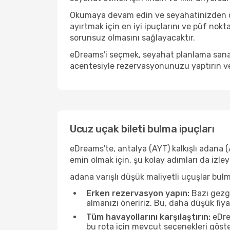
Okumaya devam edin ve seyahatinizden önc
ayırtmak için en iyi ipuçlarını ve püf nokt
sorunsuz olmasını sağlayacaktır.
eDreams'i seçmek, seyahat planlama sanat
acentesiyle rezervasyonunuzu yaptırın ve
Ucuz uçak bileti bulma ipuçları
eDreams'te, antalya (AYT) kalkışlı adana (
emin olmak için, şu kolay adımları da izle
adana varışlı düşük maliyetli uçuşlar bul
Erken rezervasyon yapın:
Bazı gezgi
almanızı öneririz. Bu, daha düşük fiy
Tüm havayollarını karşılaştırın:
eDrea
bu rota için mevcut seçenekleri göste