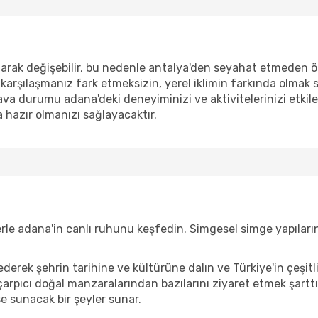
ak değişebilir, bu nedenle antalya'den seyahat etmeden önce
 karşılaşmanız fark etmeksizin, yerel iklimin farkında olmak
va durumu adana'deki deneyiminizi ve aktivitelerinizi etkile
 hazır olmanızı sağlayacaktır.
elerle adana'in canlı ruhunu keşfedin. Simgesel simge yapıla
ederek şehrin tarihine ve kültürüne dalın ve Türkiye'in çeşitl
çarpıcı doğal manzaralarından bazılarını ziyaret etmek şarttır.
e sunacak bir şeyler sunar.