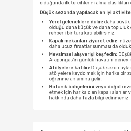
olduğunda ilk tercihlerini alma olasılıklar
Düşük sezonda yapılacak en iyi aktivitel
Yerel geleneklere dalın:
daha büyük f
olduğu daha küçük ve daha topluluk od
rehberli bir tura katılabilirsiniz.
Kapalı mekanları ziyaret edin:
müzele
daha ucuz fırsatlar sunması da olduk
Mevsimsel alışverişi keşfedin:
Düşük 
Arapongas'in günlük hayatını deneyim
Atölyelere katılın:
Düşük sezon ayları
atölyelere kaydolmak için harika bir
öğrenme anlamına gelir.
Botanik bahçelerini veya doğal reze
etmek için harika olan kapalı alanlar 
hakkında daha fazla bilgi edinmenizi 