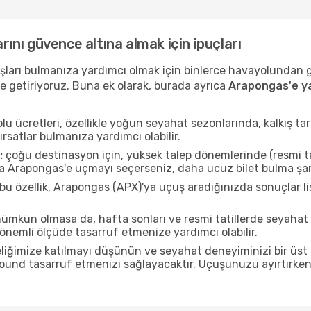
rını güvence altına almak için ipuçları
uçuşları bulmanıza yardımcı olmak için binlerce havayolundan
e getiriyoruz. Buna ek olarak, burada ayrıca
Arapongas'e ya
u ücretleri, özellikle yoğun seyahat sezonlarında, kalkış tar
ırsatlar bulmanıza yardımcı olabilir.
:
çoğu destinasyon için, yüksek talep dönemlerinde (resmi tati
da Arapongas'e uçmayı seçerseniz, daha ucuz bilet bulma şans
bu özellik, Arapongas (APX)'ya uçuş aradığınızda sonuçlar 
mkün olmasa da, hafta sonları ve resmi tatillerde seyaha
nemli ölçüde tasarruf etmenize yardımcı olabilir.
liğimize katılmayı düşünün ve seyahat deneyiminizi bir üst 
 pound tasarruf etmenizi sağlayacaktır. Uçuşunuzu ayırtırke