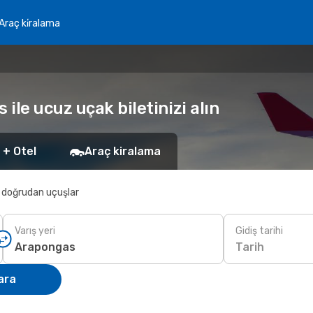
Araç ki̇ralama
le ucuz uçak biletinizi alın
 + Otel
Araç kiralama
 doğrudan uçuşlar
Varış yeri
Gidiş tarihi
Tarih
ara