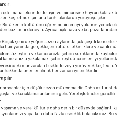
ardır:
n eski mahallelerinde dolaşın ve mimarisine hayran kalarak 
eleri keşfetmek için ana tarihi alanlarda yürüyüşe çıkın.
:
Bir ülkenin kültürünü öğrenmenin en iyi yolunun yemek oldu
rden bazılarını deneyin. Ayrıca açık hava ve bit pazarlarınd
:
Birçok şehirde yoğun sezon aylarında çok çeşitli konserler 
t bir yanında gerçekleşen kültürel etkinliklere ve canlı müz
ölümsüzleştirin ve kameranızla şehrin sokaklarında kaybolun
 kameranızla yakalamak, şehri keşfetmenin en iyi yollarından 
resindeki manzaraları bisikletle veya yürüyerek keşfedin. 
r hakkında öneriler almak her zaman iyi bir fikirdir.
apılır
r arayanlar için düşük sezon mükemmeldir. Daha az turist da
lar ve konaklama anlamına gelir. Yerel işletmeler genellikle
.
 yaşama ve yerel kültürle daha derin bir düzeyde bağlantı k
asyonlarınızı yaparken daha fazla esneklik bulacaksınız. Bu 