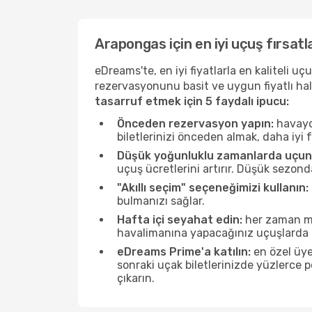
Arapongas için en iyi uçuş fırsatla
eDreams'te, en iyi fiyatlarla en kaliteli 
rezervasyonunu basit ve uygun fiyatlı hal
tasarruf etmek için 5 faydalı ipucu:
Önceden rezervasyon yapın:
havayol
biletlerinizi önceden almak, daha iyi f
Düşük yoğunluklu zamanlarda uçun
uçuş ücretlerini artırır. Düşük sezon
"Akıllı seçim" seçeneğimizi kullanın:
bulmanızı sağlar.
Hafta içi seyahat edin:
her zaman mü
havalimanına yapacağınız uçuşlarda ö
eDreams Prime'a katılın:
en özel üye
sonraki uçak biletlerinizde yüzlerce
çıkarın.