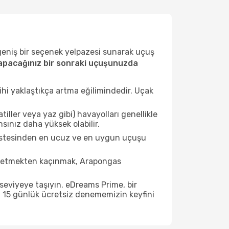
 geniş bir seçenek yelpazesi sunarak uçuş
pacağınız bir sonraki uçuşunuzda
ihi yaklaştıkça artma eğilimindedir. Uçak
ller veya yaz gibi) havayolları genellikle
ınız daha yüksek olabilir.
listesinden en ucuz ve en uygun uçuşu
t etmekten kaçınmak, Arapongas
seviyeye taşıyın. eDreams Prime, bir
n 15 günlük ücretsiz denememizin keyfini