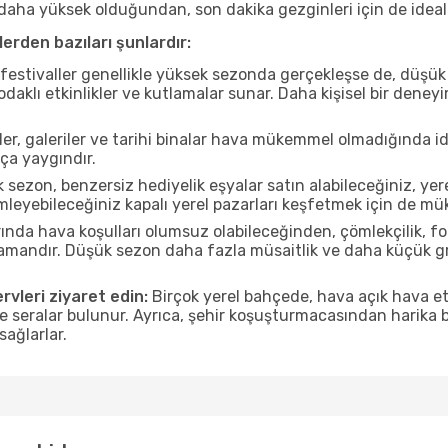
ı daha yüksek olduğundan, son dakika gezginleri için de ideal
erden bazıları şunlardır:
estivaller genellikle yüksek sezonda gerçekleşse de, düşük 
aklı etkinlikler ve kutlamalar sunar. Daha kişisel bir deney
r, galeriler ve tarihi binalar hava mükemmel olmadığında id
ça yaygındır.
sezon, benzersiz hediyelik eşyalar satın alabileceğiniz, yer
leyebileceğiniz kapalı yerel pazarları keşfetmek için de m
nda hava koşulları olumsuz olabileceğinden, çömlekçilik, foto
 zamandır. Düşük sezon daha fazla müsaitlik ve daha küçük g
rvleri ziyaret edin:
Birçok yerel bahçede, hava açık hava etk
ve seralar bulunur. Ayrıca, şehir koşuşturmacasından harika bi
sağlarlar.