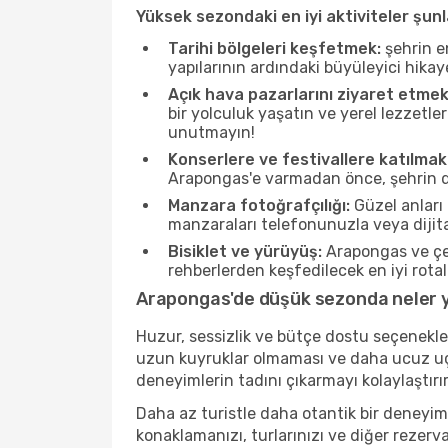
Yüksek sezondaki en iyi aktiviteler şunl
Tarihi bölgeleri keşfetmek:
şehrin e
yapılarının ardındaki büyüleyici hikay
Açık hava pazarlarını ziyaret etmek
bir yolculuk yaşatın ve yerel lezzetle
unutmayın!
Konserlere ve festivallere katılmak
Arapongas'e varmadan önce, şehrin dör
Manzara fotoğrafçılığı:
Güzel anları 
manzaraları telefonunuzla veya dijital
Bisiklet ve yürüyüş:
Arapongas ve çev
rehberlerden keşfedilecek en iyi rotala
Arapongas'de düşük sezonda neler y
Huzur, sessizlik ve bütçe dostu seçenekle
uzun kuyruklar olmaması ve daha ucuz uçuş
deneyimlerin tadını çıkarmayı kolaylaştırır
Daha az turistle daha otantik bir deneyim
konaklamanızı, turlarınızı ve diğer rezerv