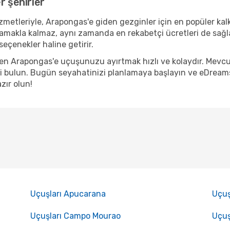
r şehirler
metleriyle, Arapongas'e giden gezginler için en popüler kalkış
lamakla kalmaz, aynı zamanda en rekabetçi ücretleri de sağl
eçenekler haline getirir.
nden Arapongas'e uçuşunuzu ayırtmak hızlı ve kolaydır. Mevc
 bulun. Bugün seyahatinizi planlamaya başlayın ve eDreams a
zır olun!
Uçuşları Apucarana
Uçuş
Uçuşları Campo Mourao
Uçuş