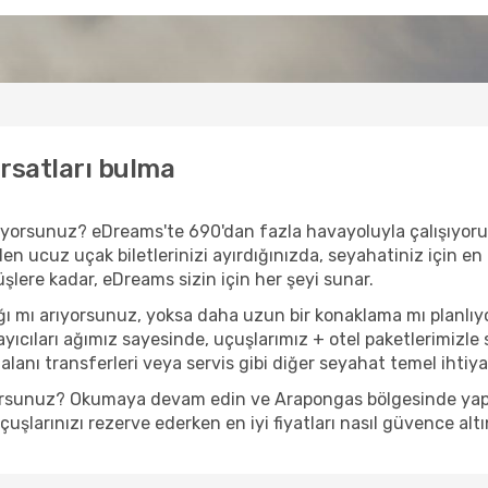
rsatları bulma
arıyorsunuz? eDreams'te 690'dan fazla havayoluyla çalışıyo
en ucuz uçak biletlerinizi ayırdığınızda, seyahatiniz için en 
nüşlere kadar, eDreams sizin için her şeyi sunar.
ı mı arıyorsunuz, yoksa daha uzun bir konaklama mı planlıy
yıcıları ağımız sayesinde, uçuşlarımız + otel paketlerimizle s
anı transferleri veya servis gibi diğer seyahat temel ihtiyaçl
yorsunuz? Okumaya devam edin ve Arapongas bölgesinde yapıla
şlarınızı rezerve ederken en iyi fiyatları nasıl güvence altı