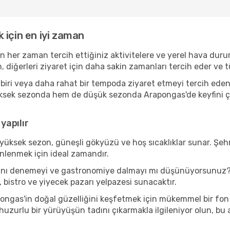
 için en iyi zaman
n her zaman tercih ettiğiniz aktivitelere ve yerel hava duru
, diğerleri ziyaret için daha sakin zamanları tercih eder v
iri veya daha rahat bir tempoda ziyaret etmeyi tercih eden 
üksek sezonda hem de düşük sezonda Arapongas'de keyfini çıka
yapılır
yüksek sezon, güneşli gökyüzü ve hoş sıcaklıklar sunar. Şehr
inlenmek için ideal zamandır.
larını denemeyi ve gastronomiye dalmayı mı düşünüyorsunuz?
, bistro ve yiyecek pazarı yelpazesi sunacaktır.
ngas'in doğal güzelliğini keşfetmek için mükemmel bir fon sa
 huzurlu bir yürüyüşün tadını çıkarmakla ilgileniyor olun, b