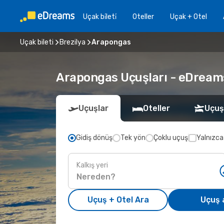
Uçak bi̇leti̇
Oteller
Uçak + Otel
Uçak bileti
Brezilya
Arapongas
Arapongas Uçuşları - eDreams i
Uçuşlar
Oteller
Uçuş
Gidiş dönüş
Tek yön
Çoklu uçuş
Yalnızca
Kalkış yeri
Uçuş + Otel Ara
Uçuş 