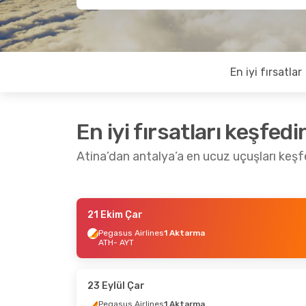
En iyi fırsatlar
En iyi fırsatları keşfedi
Atina’dan antalya’a en ucuz uçuşları keşf
21 Ekim Çar
17 Eylül Per
- 23 Eylül Çar
28 Eki
Pegasus Airlines
1 Aktarma
ATH
- AYT
Pegasus Airlines
1 Aktarma
Pegasu
ATH
- AYT
ATH
- 
Pegasus Airlines
1 Aktarma
Pegasu
AYT
- ATH
AYT
- 
23 Eylül Çar
Pegasus Airlines
1 Aktarma