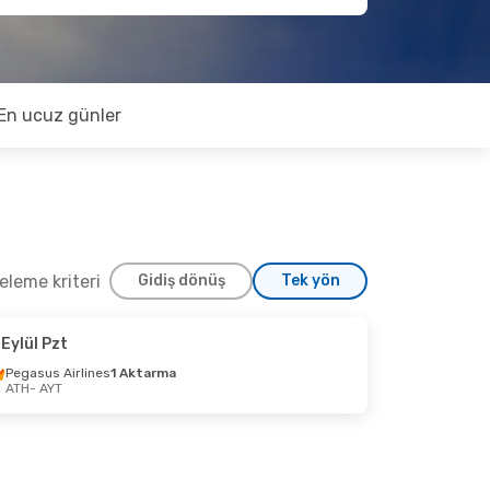
En ucuz günler
releme kriteri
Gidiş dönüş
Tek yön
 Eylül Pzt
Eylül Cum
Pegasus Airlines
1 Aktarma
ATH
- AYT
 Aktarma
 Aktarma