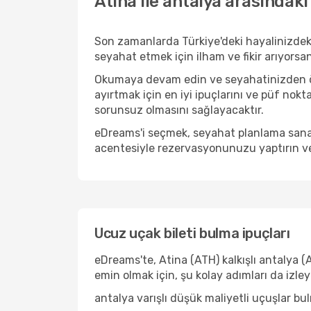
Atina ile antalya arasındaki
Son zamanlarda Türkiye'deki hayalinizdek
seyahat etmek için ilham ve fikir arıyorsa
Okumaya devam edin ve seyahatinizden önc
ayırtmak için en iyi ipuçlarını ve püf nokt
sorunsuz olmasını sağlayacaktır.
eDreams'i seçmek, seyahat planlama sanat
acentesiyle rezervasyonunuzu yaptırın ve
Ucuz uçak bileti bulma ipuçları
eDreams'te, Atina (ATH) kalkışlı antalya (
emin olmak için, şu kolay adımları da izle
antalya varışlı düşük maliyetli uçuşlar b