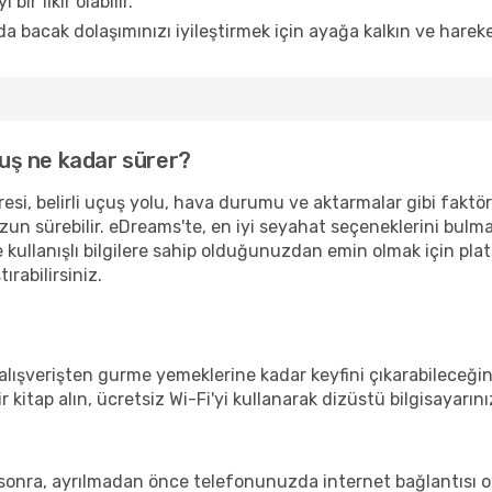
bir fikir olabilir.
a bacak dolaşımınızı iyileştirmek için ayağa kalkın ve hareke
çuş ne kadar sürer?
esi, belirli uçuş yolu, hava durumu ve aktarmalar gibi faktörle
uzun sürebilir. eDreams'te, en iyi seyahat seçeneklerini bulm
 kullanışlı bilgilere sahip olduğunuzdan emin olmak için pl
ırabilirsiniz.
ışverişten gurme yemeklerine kadar keyfini çıkarabileceğiniz
bir kitap alın, ücretsiz Wi-Fi'yi kullanarak dizüstü bilgisaya
 sonra, ayrılmadan önce telefonunuzda internet bağlantısı o