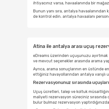
ihtiyacınız varsa, havaalanında bir mağaza
Bunun yanı sıra, antalya havaalanından ko
de kontrol edin. antalya havaalanı persone
Atina ile antalya arası uçuş reze
eDreams üzerinden uçuşunuzu ayırtmak basit
ve mevcut seçenekler arasında arama yapı
Ayrıca, arama sonuçlarının en üstünde en r
ettiğiniz havayollarından antalya varışlı u
Rezervasyonunuz sırasında uçuşlarını
Uçuş ücretleri, talep ve koltuk müsaitliği
maliyeti rezervasyon süreciniz sırasında d
bulur bulmaz rezervasyon yaptırdığınızda