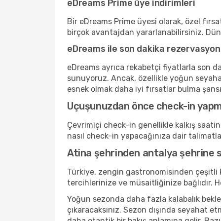
eDreams Prime üye indirimleri
Bir eDreams Prime üyesi olarak, özel fırsat
birçok avantajdan yararlanabilirsiniz. Dü
eDreams ile son dakika rezervasyon
eDreams ayrıca rekabetçi fiyatlarla son da
sunuyoruz. Ancak, özellikle yoğun seyaha
esnek olmak daha iyi fırsatlar bulma şansını
Uçuşunuzdan önce check-in yap
Çevrimiçi check-in genellikle kalkış saat
nasıl check-in yapacağınıza dair talimatl
Atina şehrinden antalya şehrine 
Türkiye, zengin gastronomisinden çeşitli
tercihlerinize ve müsaitliğinize bağlıdı
Yoğun sezonda daha fazla kalabalık bekleyi
çıkaracaksınız. Sezon dışında seyahat etm
daha otantik bir bakış anlamına gelir. Bazı