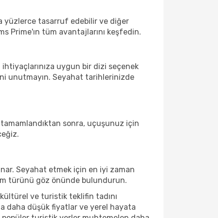
a yüzlerce tasarruf edebilir ve diğer
ms Prime'ın tüm avantajlarını keşfedin.
 ihtiyaçlarınıza uygun bir dizi seçenek
ni unutmayın. Seyahat tarihlerinizde
uz tamamlandıktan sonra, uçuşunuz için
ceğiz.
nar. Seyahat etmek için en iyi zaman
neyim türünü göz önünde bulundurun.
türel ve turistik teklifin tadını
a daha düşük fiyatlar ve yerel hayata
da, popüler turistik yerler muhtemelen daha