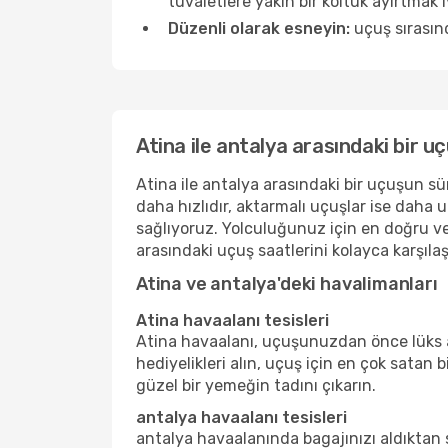
tuvaletlere yakın bir koltuk ayırtmak iyi 
Düzenli olarak esneyin:
uçuş sırasınd
Atina ile antalya arasındaki bir u
Atina ile antalya arasındaki bir uçuşun sür
daha hızlıdır, aktarmalı uçuşlar ise daha 
sağlıyoruz. Yolculuğunuz için en doğru ve
arasındaki uçuş saatlerini kolayca karşılaşt
Atina ve antalya'deki havalimanları
Atina havaalanı tesisleri
Atina havaalanı, uçuşunuzdan önce lüks al
hediyelikleri alın, uçuş için en çok satan 
güzel bir yemeğin tadını çıkarın.
antalya havaalanı tesisleri
antalya havaalanında bagajınızı aldıktan