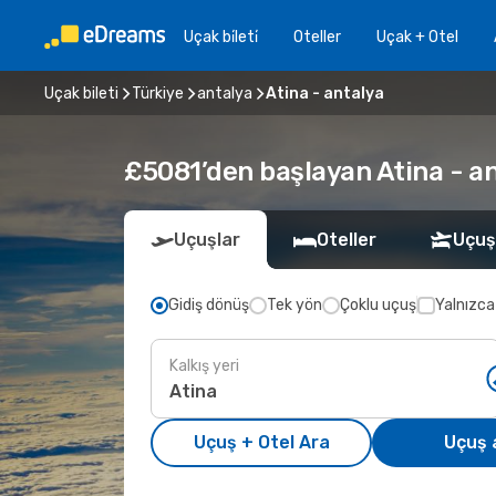
Uçak bi̇leti̇
Oteller
Uçak + Otel
Uçak bileti
Türkiye
antalya
Atina - antalya
£5081’den başlayan Atina - an
Uçuşlar
Oteller
Uçuş
Gidiş dönüş
Tek yön
Çoklu uçuş
Yalnızca
Kalkış yeri
Uçuş + Otel Ara
Uçuş 