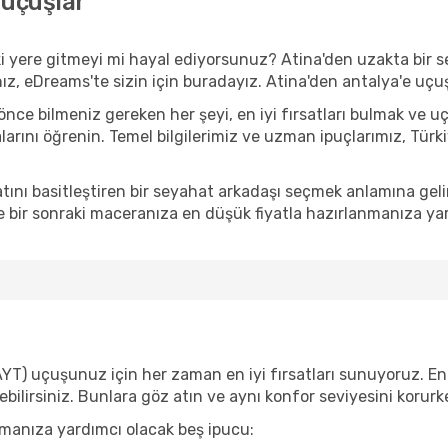
 uçuşlar
i yere gitmeyi mi hayal ediyorsunuz? Atina'den uzakta bir s
nız, eDreams'te sizin için buradayız. Atina'den antalya'e uçu
e bilmeniz gereken her şeyi, en iyi fırsatları bulmak ve u
alarını öğrenin. Temel bilgilerimiz ve uzman ipuçlarımız, Türk
ını basitleştiren bir seyahat arkadaşı seçmek anlamına gel
 bir sonraki maceranıza en düşük fiyatla hazırlanmanıza yar
AYT) uçuşunuz için her zaman en iyi fırsatları sunuyoruz. En 
yebilirsiniz. Bunlara göz atın ve aynı konfor seviyesini koru
ulmanıza yardımcı olacak beş ipucu: