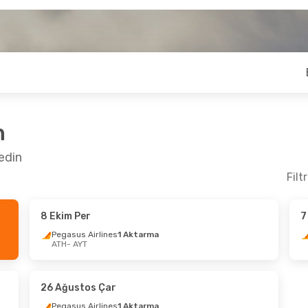
n
edin
Filt
8 Ekim Per
7
m Çar
- 1 Kasım Paz
4 Eylül Cum
- 11 
Pegasus Airlines
1 Aktarma
ATH
- AYT
s Airlines
1 Aktarma
Pegasus Airlines
1
AYT
ATH
- AYT
s Airlines
1 Aktarma
Pegasus Airlines
1
ATH
AYT
- ATH
26 Ağustos Çar
Pegasus Airlines
1 Aktarma