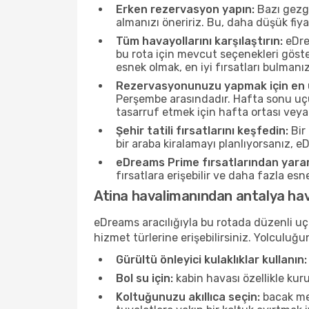
Erken rezervasyon yapın:
Bazı gezgi
almanızı öneririz. Bu, daha düşük fiy
Tüm havayollarını karşılaştırın:
eDrea
bu rota için mevcut seçenekleri göste
esnek olmak, en iyi fırsatları bulmanız
Rezervasyonunuzu yapmak için en u
Perşembe arasındadır. Hafta sonu uçuş
tasarruf etmek için hafta ortası veya
Şehir tatili fırsatlarını keşfedin:
Bir 
bir araba kiralamayı planlıyorsanız, e
eDreams Prime fırsatlarından yarar
fırsatlara erişebilir ve daha fazla es
Atina havalimanından antalya hav
eDreams aracılığıyla bu rotada düzenli uçu
hizmet türlerine erişebilirsiniz. Yolculu
Gürültü önleyici kulaklıklar kullanın:
Bol su için:
kabin havası özellikle kur
Koltuğunuzu akıllıca seçin:
bacak mes