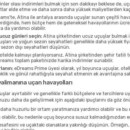
nler olası indirimleri bulmak için son dakikayı beklese de, u
atlar elde etme ve daha sonra daha yüksek maliyetlerden kaçı
ms'te, Atina ile antalya arasında uçuşlar sunan çeşitli hav
rdiğinde, hem bütçe hem de geleneksel havayollarının ücretle
a da yardımcı olabilir.
cuz günleri seçin:
Atina şirketinden ucuz uçuşlar bulmak iç
ları ve yoğun sezon seyahatleri genellikle daha yüksek fiya
 sezon dışı seyahatleri düşünün.
otelde kalmayı planlıyorsanız, Atina şirketinden şehir tatili 
Dreams toplam paketinizde harika indirimler sunabilir.
lanın:
eDreams Prime üyesi olarak, yıl boyunca uçuşlar, ote
neklik ve gönül rahatlığıyla seyahat etmenin ek avantajına s
alimanına uçan havayolları
şlar ayırtabilir ve genellikle farklı bütçelere ve tercihler
ğunuzu daha da geliştirmek için aşağıdaki ipuçlarını da göz 
daha huzurlu bir ortam yaratmanıza yardımcı olabilir ve bu 
u olabilir, bu nedenle uçuş boyunca susuz kalmadığınızdan e
afesini ve uçaktaki olanaklara yakınlığı düşünün. Örneğin,