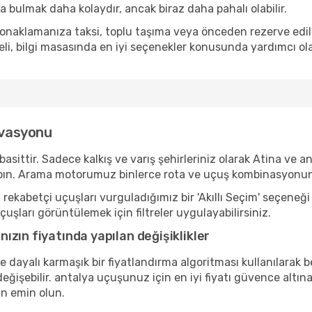
 bulmak daha kolaydır, ancak biraz daha pahalı olabilir.
naklamanıza taksi, toplu taşıma veya önceden rezerve edilmi
li, bilgi masasında en iyi seçenekler konusunda yardımcı olab
rvasyonu
tir. Sadece kalkış ve varış şehirleriniz olarak Atina ve anta
n. Arama motorumuz binlerce rota ve uçuş kombinasyonundan
ekabetçi uçuşları vurguladığımız bir 'Akıllı Seçim' seçeneği
çuşları görüntülemek için filtreler uygulayabilirsiniz.
zın fiyatında yapılan değişiklikler
ne dayalı karmaşık bir fiyatlandırma algoritması kullanılarak 
eğişebilir. antalya uçuşunuz için en iyi fiyatı güvence altına
n emin olun.