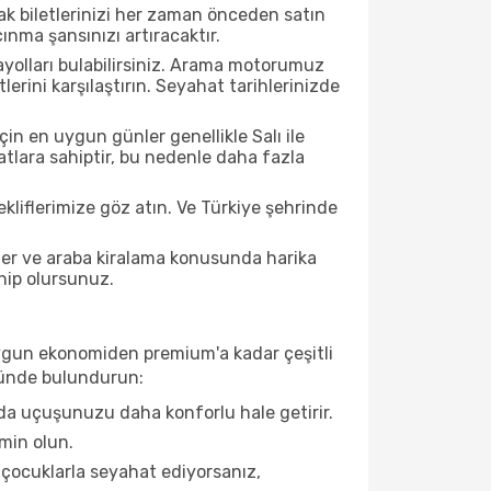
çak biletlerinizi her zaman önceden satın
nma şansınızı artıracaktır.
ayolları bulabilirsiniz. Arama motorumuz
rini karşılaştırın. Seyahat tarihlerinizde
in en uygun günler genellikle Salı ile
tlara sahiptir, bu nedenle daha fazla
tekliflerimize göz atın. Ve Türkiye şehrinde
ller ve araba kiralama konusunda harika
ahip olursunuz.
e uygun ekonomiden premium'a kadar çeşitli
önünde bulundurun:
da uçuşunuzu daha konforlu hale getirir.
min olun.
 çocuklarla seyahat ediyorsanız,