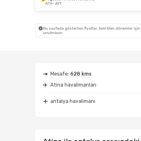
ATH
- AYT
23 Ağustos Paz
- 28 Ağustos Cum
Turkish Airlines
1 Aktarma
ATH
- AYT
Pegasus Airlines
1 Aktarma
AYT
- ATH
Bu sayfada gösterilen fiyatlar, belirtilen dönemler için
unutmayın.
Mesafe:
628 kms
Atina havalimanları
antalya havalimanı