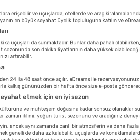
lara erişebilir ve uçuşlarda, otellerde ve araç kiralamalarınd
nyanın en büyük seyahat üyelik topluluğuna katılın ve eDrea
ları
kika uçuşları da sunmaktadır. Bunlar daha pahalı olabilirken,
t sezonunda son dakika fiyatlarının daha yüksek olabileceği
zı artırabilir.
ma
inden 24 ila 48 saat önce açılır. eDreams ile rezervasyonun
arla kalkış gününüzden bir hafta önce size e-posta göndere
seyahat etmek için en iyi sezon
 kültürüne ve muhteşem doğasına kadar sonsuz olanaklar su
r. Her zaman iklimi, yoğun turist sezonunu ve aradığınız de
n, ancak aynı zamanda canlı bir atmosferin ve daha fazla kül
ek genellikle daha az kalabalık, uçuşlarda ve konaklamalard
 açık hava aktiviteleri hava koşulları nedeniyle sınırlı olsa 