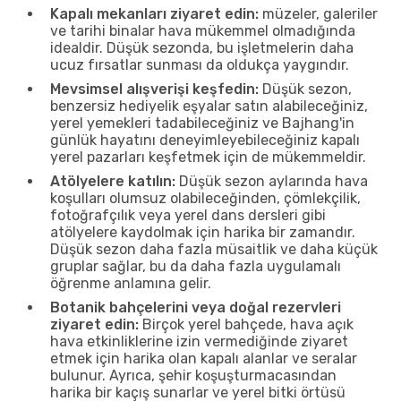
Kapalı mekanları ziyaret edin:
müzeler, galeriler
ve tarihi binalar hava mükemmel olmadığında
idealdir. Düşük sezonda, bu işletmelerin daha
ucuz fırsatlar sunması da oldukça yaygındır.
Mevsimsel alışverişi keşfedin:
Düşük sezon,
benzersiz hediyelik eşyalar satın alabileceğiniz,
yerel yemekleri tadabileceğiniz ve Bajhang'in
günlük hayatını deneyimleyebileceğiniz kapalı
yerel pazarları keşfetmek için de mükemmeldir.
Atölyelere katılın:
Düşük sezon aylarında hava
koşulları olumsuz olabileceğinden, çömlekçilik,
fotoğrafçılık veya yerel dans dersleri gibi
atölyelere kaydolmak için harika bir zamandır.
Düşük sezon daha fazla müsaitlik ve daha küçük
gruplar sağlar, bu da daha fazla uygulamalı
öğrenme anlamına gelir.
Botanik bahçelerini veya doğal rezervleri
ziyaret edin:
Birçok yerel bahçede, hava açık
hava etkinliklerine izin vermediğinde ziyaret
etmek için harika olan kapalı alanlar ve seralar
bulunur. Ayrıca, şehir koşuşturmacasından
harika bir kaçış sunarlar ve yerel bitki örtüsü