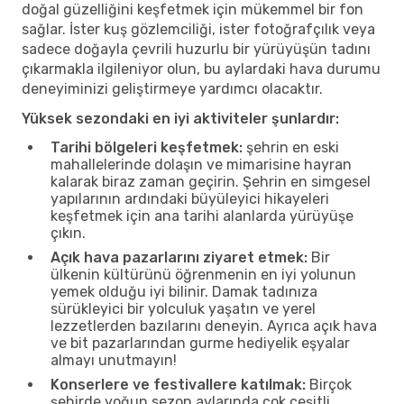
doğal güzelliğini keşfetmek için mükemmel bir fon
sağlar. İster kuş gözlemciliği, ister fotoğrafçılık veya
sadece doğayla çevrili huzurlu bir yürüyüşün tadını
çıkarmakla ilgileniyor olun, bu aylardaki hava durumu
deneyiminizi geliştirmeye yardımcı olacaktır.
Yüksek sezondaki en iyi aktiviteler şunlardır:
Tarihi bölgeleri keşfetmek:
şehrin en eski
mahallelerinde dolaşın ve mimarisine hayran
kalarak biraz zaman geçirin. Şehrin en simgesel
yapılarının ardındaki büyüleyici hikayeleri
keşfetmek için ana tarihi alanlarda yürüyüşe
çıkın.
Açık hava pazarlarını ziyaret etmek:
Bir
ülkenin kültürünü öğrenmenin en iyi yolunun
yemek olduğu iyi bilinir. Damak tadınıza
sürükleyici bir yolculuk yaşatın ve yerel
lezzetlerden bazılarını deneyin. Ayrıca açık hava
ve bit pazarlarından gurme hediyelik eşyalar
almayı unutmayın!
Konserlere ve festivallere katılmak:
Birçok
şehirde yoğun sezon aylarında çok çeşitli