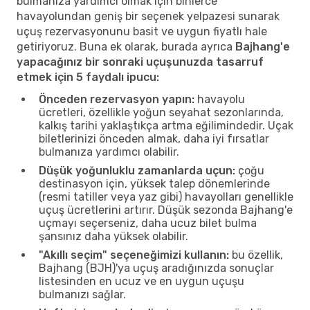
bulmanıza yardımcı olmak için binlerce
havayolundan geniş bir seçenek yelpazesi sunarak
uçuş rezervasyonunu basit ve uygun fiyatlı hale
getiriyoruz. Buna ek olarak, burada ayrıca
Bajhang'e
yapacağınız bir sonraki uçuşunuzda tasarruf
etmek için 5 faydalı ipucu:
Önceden rezervasyon yapın:
havayolu
ücretleri, özellikle yoğun seyahat sezonlarında,
kalkış tarihi yaklaştıkça artma eğilimindedir. Uçak
biletlerinizi önceden almak, daha iyi fırsatlar
bulmanıza yardımcı olabilir.
Düşük yoğunluklu zamanlarda uçun:
çoğu
destinasyon için, yüksek talep dönemlerinde
(resmi tatiller veya yaz gibi) havayolları genellikle
uçuş ücretlerini artırır. Düşük sezonda Bajhang'e
uçmayı seçerseniz, daha ucuz bilet bulma
şansınız daha yüksek olabilir.
"Akıllı seçim" seçeneğimizi kullanın:
bu özellik,
Bajhang (BJH)'ya uçuş aradığınızda sonuçlar
listesinden en ucuz ve en uygun uçuşu
bulmanızı sağlar.