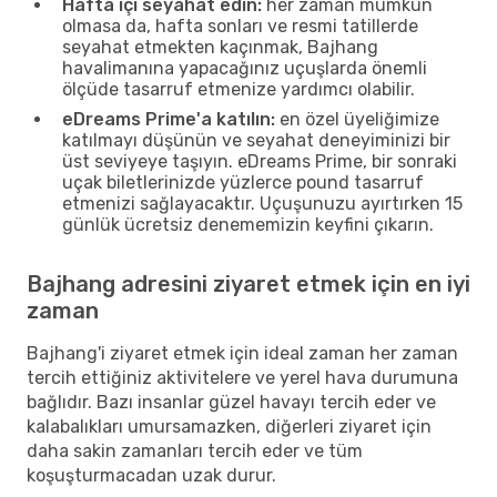
Hafta içi seyahat edin:
her zaman mümkün
olmasa da, hafta sonları ve resmi tatillerde
seyahat etmekten kaçınmak, Bajhang
havalimanına yapacağınız uçuşlarda önemli
ölçüde tasarruf etmenize yardımcı olabilir.
eDreams Prime'a katılın:
en özel üyeliğimize
katılmayı düşünün ve seyahat deneyiminizi bir
üst seviyeye taşıyın. eDreams Prime, bir sonraki
uçak biletlerinizde yüzlerce pound tasarruf
etmenizi sağlayacaktır. Uçuşunuzu ayırtırken 15
günlük ücretsiz denememizin keyfini çıkarın.
Bajhang adresini ziyaret etmek için en iyi
zaman
Bajhang'i ziyaret etmek için ideal zaman her zaman
tercih ettiğiniz aktivitelere ve yerel hava durumuna
bağlıdır. Bazı insanlar güzel havayı tercih eder ve
kalabalıkları umursamazken, diğerleri ziyaret için
daha sakin zamanları tercih eder ve tüm
koşuşturmacadan uzak durur.