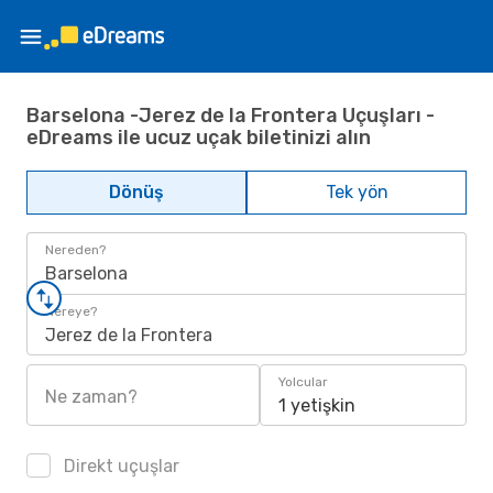
Barselona -Jerez de la Frontera Uçuşları -
eDreams ile ucuz uçak biletinizi alın
Dönüş
Tek yön
Nereden?
Barselona
Nereye?
Jerez de la Frontera
Yolcular
Ne zaman?
1 yetişkin
Direkt uçuşlar