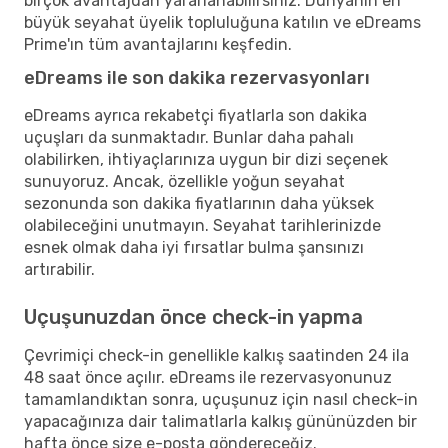
birçok avantajdan yararlanabilirsiniz. Dünyanın en
büyük seyahat üyelik topluluğuna katılın ve eDreams
Prime'ın tüm avantajlarını keşfedin.
eDreams ile son dakika rezervasyonları
eDreams ayrıca rekabetçi fiyatlarla son dakika
uçuşları da sunmaktadır. Bunlar daha pahalı
olabilirken, ihtiyaçlarınıza uygun bir dizi seçenek
sunuyoruz. Ancak, özellikle yoğun seyahat
sezonunda son dakika fiyatlarının daha yüksek
olabileceğini unutmayın. Seyahat tarihlerinizde
esnek olmak daha iyi fırsatlar bulma şansınızı
artırabilir.
Uçuşunuzdan önce check-in yapma
Çevrimiçi check-in genellikle kalkış saatinden 24 ila
48 saat önce açılır. eDreams ile rezervasyonunuz
tamamlandıktan sonra, uçuşunuz için nasıl check-in
yapacağınıza dair talimatlarla kalkış gününüzden bir
hafta önce size e-posta göndereceğiz.