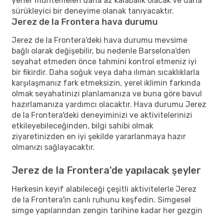
yerler muhtemelen daha az kalabalık olacak ve daha
sürükleyici bir deneyime olanak tanıyacaktır.
Jerez de la Frontera hava durumu
Jerez de la Frontera'deki hava durumu mevsime
bağlı olarak değişebilir, bu nedenle Barselona'den
seyahat etmeden önce tahmini kontrol etmeniz iyi
bir fikirdir. Daha soğuk veya daha ılıman sıcaklıklarla
karşılaşmanız fark etmeksizin, yerel iklimin farkında
olmak seyahatinizi planlamanıza ve buna göre bavul
hazırlamanıza yardımcı olacaktır. Hava durumu Jerez
de la Frontera'deki deneyiminizi ve aktivitelerinizi
etkileyebileceğinden, bilgi sahibi olmak
ziyaretinizden en iyi şekilde yararlanmaya hazır
olmanızı sağlayacaktır.
Jerez de la Frontera'de yapılacak şeyler
Herkesin keyif alabileceği çeşitli aktivitelerle Jerez
de la Frontera'in canlı ruhunu keşfedin. Simgesel
simge yapılarından zengin tarihine kadar her gezgin