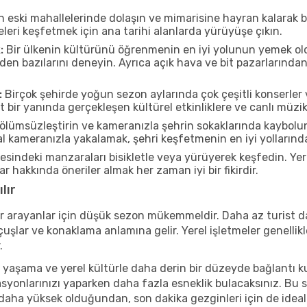
n eski mahallelerinde dolaşın ve mimarisine hayran kalarak 
eleri keşfetmek için ana tarihi alanlarda yürüyüşe çıkın.
:
Bir ülkenin kültürünü öğrenmenin en iyi yolunun yemek oldu
rden bazılarını deneyin. Ayrıca açık hava ve bit pazarlarınd
:
Birçok şehirde yoğun sezon aylarında çok çeşitli konserler 
ir yanında gerçekleşen kültürel etkinliklere ve canlı müzik
ölümsüzleştirin ve kameranızla şehrin sokaklarında kaybolun
 kameranızla yakalamak, şehri keşfetmenin en iyi yollarından 
indeki manzaraları bisikletle veya yürüyerek keşfedin. Yer
r hakkında öneriler almak her zaman iyi bir fikirdir.
lır
r arayanlar için düşük sezon mükemmeldir. Daha az turist da
lar ve konaklama anlamına gelir. Yerel işletmeler genellikle
.
 yaşama ve yerel kültürle daha derin bir düzeyde bağlantı k
asyonlarınızı yaparken daha fazla esneklik bulacaksınız. Bu 
ı daha yüksek olduğundan, son dakika gezginleri için de ideal