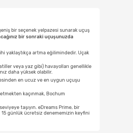
 geniş bir seçenek yelpazesi sunarak uçuş
cağınız bir sonraki uçuşunuzda
ihi yaklaştıkça artma eğilimindedir. Uçak
ller veya yaz gibi) havayolları genellikle
ız daha yüksek olabilir.
stesinden en ucuz ve en uygun uçuşu
at etmekten kaçınmak, Bochum
seviyeye taşıyın. eDreams Prime, bir
n 15 günlük ücretsiz denememizin keyfini