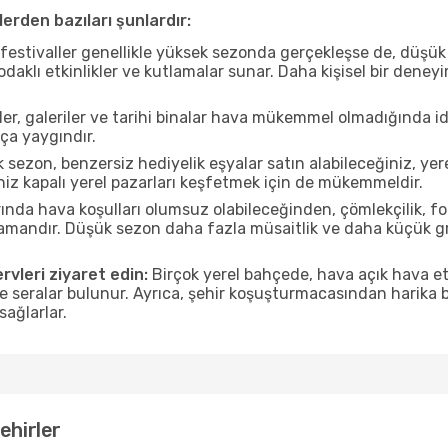
erden bazıları şunlardır:
estivaller genellikle yüksek sezonda gerçekleşse de, düşük 
aklı etkinlikler ve kutlamalar sunar. Daha kişisel bir deney
r, galeriler ve tarihi binalar hava mükemmel olmadığında id
ça yaygındır.
sezon, benzersiz hediyelik eşyalar satın alabileceğiniz, ye
iz kapalı yerel pazarları keşfetmek için de mükemmeldir.
nda hava koşulları olumsuz olabileceğinden, çömlekçilik, foto
 zamandır. Düşük sezon daha fazla müsaitlik ve daha küçük g
rvleri ziyaret edin:
Birçok yerel bahçede, hava açık hava etk
ve seralar bulunur. Ayrıca, şehir koşuşturmacasından harika bi
sağlarlar.
ehirler