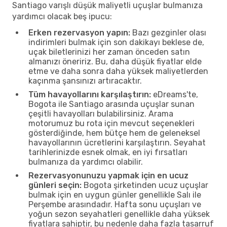
Santiago varışlı düşük maliyetli uçuşlar bulmanıza
yardımcı olacak beş ipucu:
Erken rezervasyon yapın:
Bazı gezginler olası
indirimleri bulmak için son dakikayı beklese de,
uçak biletlerinizi her zaman önceden satın
almanızı öneririz. Bu, daha düşük fiyatlar elde
etme ve daha sonra daha yüksek maliyetlerden
kaçınma şansınızı artıracaktır.
Tüm havayollarını karşılaştırın:
eDreams'te,
Bogota ile Santiago arasında uçuşlar sunan
çeşitli havayolları bulabilirsiniz. Arama
motorumuz bu rota için mevcut seçenekleri
gösterdiğinde, hem bütçe hem de geleneksel
havayollarının ücretlerini karşılaştırın. Seyahat
tarihlerinizde esnek olmak, en iyi fırsatları
bulmanıza da yardımcı olabilir.
Rezervasyonunuzu yapmak için en ucuz
günleri seçin:
Bogota şirketinden ucuz uçuşlar
bulmak için en uygun günler genellikle Salı ile
Perşembe arasındadır. Hafta sonu uçuşları ve
yoğun sezon seyahatleri genellikle daha yüksek
fiyatlara sahiptir, bu nedenle daha fazla tasarruf