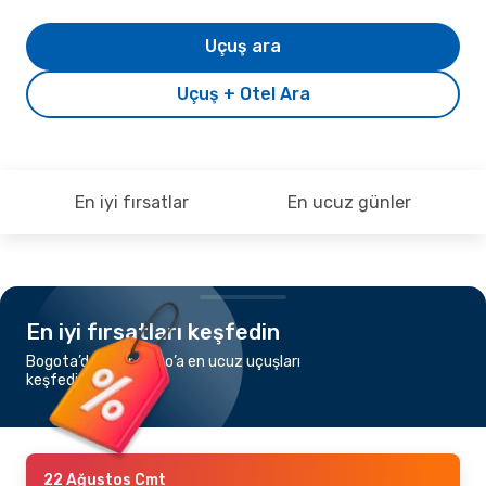
Uçuş ara
Uçuş + Otel Ara
En iyi fırsatlar
En ucuz günler
En iyi fırsatları keşfedin
Bogota’dan Santiago’a en ucuz uçuşları
keşfedin
22 Ağustos Cmt