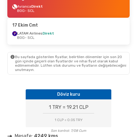
Avianca
Direkt
BOG
- SCL
17 Ekim Cmt
LATAM Airlines
Direkt
BOG
- SCL
Bu sayfada gösterilen fiyatlar, belirtilen dönemler için son 20
gün içinde geçerli olan fiyatlardır ve nihai fiyat olarak kabul
edilmemelidir. Lütfen stok durumu ve fiyatların değişebileceğini
unutmayın.
Döviz kuru
1 TRY = 19.21 CLP
1 CLP = 0.05 TRY
Son kontrol: 7/08 Cum
Mesafe:
4249 kms