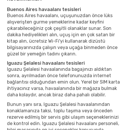
Buenos Aires havaalanı tesisleri
Buenos Aires havaalanı, uçuşunuzdan önce lüks
alışverişten gurme yemeklerine kadar keyfini
çıkarabileceğiniz çok çeşitli olanaklar sunar. Son
dakika hediyelikleri alın, uçuş için en çok satan bir
kitap alın, ücretsiz Wi-Fi'yi kullanarak dizüstü
bilgisayarınızda çalışın veya uçağa binmeden önce
güzel bir yemeğin tadını çıkarın.
Iguazu Şelalesi havaalanı tesisleri
Iguazu Şelalesi havaalanında bagajınızı aldıktan
sonra, ayrılmadan önce telefonunuzda internet
bağlantısı olduğundan emin olun. Yerel bir SIM karta
ihtiyacınız varsa, havaalanında bir mağaza bulmak
daha kolaydır, ancak biraz daha pahalı olabilir.
Bunun yanı sıra, Iguazu Şelalesi havaalanından
konaklamanıza taksi, toplu taşıma veya önceden
rezerve edilmiş bir servis gibi ulaşım seçeneklerinizi
de kontrol edin. Iguazu Şelalesi havaalanı personeli,
bilgi masasında en iyi seçenekler konusunda