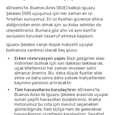
eDreams'te, Buenos Aires (BUE) kalkışlı Iguazu
Şelalesi (IGR) uçuşunuz için her zaman en iyi
fırsatları sunuyoruz. En iyi fiyatları güvence altına
aldığınızdan emin olmak için, şu kolay adımları da
izleyebilirsiniz. Bunlara göz atın ve aynı konfor
seviyesini korurken tasarruf etmeye başlayın.
Iguazu Şelalesi varışlı düşük maliyetli uçuşlar
bulmanıza yardımcı olacak beş ipucu:
Erken rezervasyon yapın:
Bazı gezginler olası
indirimleri bulmak için son dakikayı beklese de,
uçak biletlerinizi her zaman önceden satın
almanızı öneririz. Bu, daha düşük fiyatlar elde
etme ve daha sonra daha yüksek maliyetlerden
kaçınma şansınızı artıracaktır.
Tüm havayollarını karşılaştırın:
eDreams'te,
Buenos Aires ile Iguazu Şelalesi arasında uçuşlar
sunan çeşitli havayolları bulabilirsiniz. Arama
motorumuz bu rota için mevcut seçenekleri
gösterdiğinde, hem bütçe hem de geleneksel
havayollarının ücretlerini karşılaştırın. Seyahat