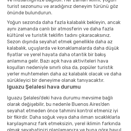
turist sezonunu ve aradığınız deneyim türünü göz
önünde bulundurun.
Yoğun sezonda daha fazla kalabalık bekleyin, ancak
aynı zamanda canlı bir atmosferin ve daha fazla
kültürel ve turistik teklifin tadını çıkaracaksınız.
Sezon dışında seyahat etmek genellikle daha az
kalabalık, uçuşlarda ve konaklamalarda daha düşük
fiyatlar ve yerel hayata daha otantik bir bakış
anlamına gelir. Bazı açık hava aktiviteleri hava
koşulları nedeniyle sınırlı olsa da, popüler turistik
yerler muhtemelen daha az kalabalık olacak ve daha
sürükleyici bir deneyime olanak tanıyacaktır.
Iguazu Şelalesi hava durumu
Iguazu Şelalesi'deki hava durumu mevsime bağlı
olarak değişebilir, bu nedenle Buenos Aires'den
seyahat etmeden önce tahmini kontrol etmeniz iyi
bir fikirdir. Daha soğuk veya daha ılıman sıcaklıklarla
karşılaşmanız fark etmeksizin, yerel iklimin farkında
olmak seyahatinizi planlamanıza ve buna göre bavul