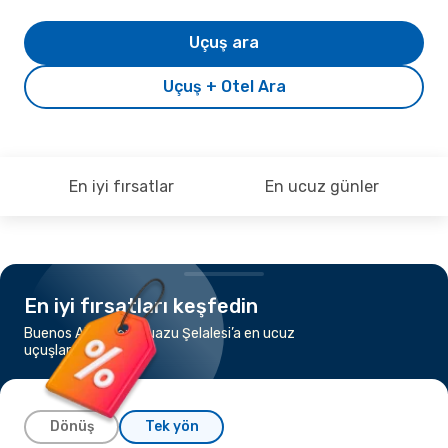
Uçuş ara
Uçuş + Otel Ara
En iyi fırsatlar
En ucuz günler
En iyi fırsatları keşfedin
Buenos Aires’dan Iguazu Şelalesi’a en ucuz
uçuşları keşfedin
Dönüş
Tek yön