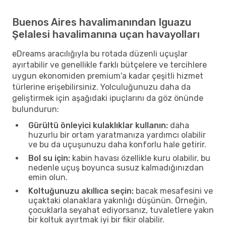
Buenos Aires havalimanından Iguazu
Şelalesi havalimanına uçan havayolları
eDreams aracılığıyla bu rotada düzenli uçuşlar
ayırtabilir ve genellikle farklı bütçelere ve tercihlere
uygun ekonomiden premium'a kadar çeşitli hizmet
türlerine erişebilirsiniz. Yolculuğunuzu daha da
geliştirmek için aşağıdaki ipuçlarını da göz önünde
bulundurun:
Gürültü önleyici kulaklıklar kullanın:
daha
huzurlu bir ortam yaratmanıza yardımcı olabilir
ve bu da uçuşunuzu daha konforlu hale getirir.
Bol su için:
kabin havası özellikle kuru olabilir, bu
nedenle uçuş boyunca susuz kalmadığınızdan
emin olun.
Koltuğunuzu akıllıca seçin:
bacak mesafesini ve
uçaktaki olanaklara yakınlığı düşünün. Örneğin,
çocuklarla seyahat ediyorsanız, tuvaletlere yakın
bir koltuk ayırtmak iyi bir fikir olabilir.