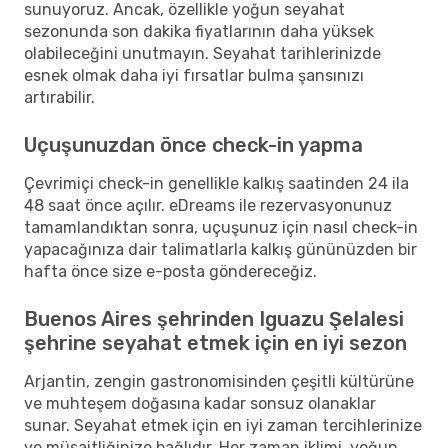
sunuyoruz. Ancak, özellikle yoğun seyahat
sezonunda son dakika fiyatlarının daha yüksek
olabileceğini unutmayın. Seyahat tarihlerinizde
esnek olmak daha iyi fırsatlar bulma şansınızı
artırabilir.
Uçuşunuzdan önce check-in yapma
Çevrimiçi check-in genellikle kalkış saatinden 24 ila
48 saat önce açılır. eDreams ile rezervasyonunuz
tamamlandıktan sonra, uçuşunuz için nasıl check-in
yapacağınıza dair talimatlarla kalkış gününüzden bir
hafta önce size e-posta göndereceğiz.
Buenos Aires şehrinden Iguazu Şelalesi
şehrine seyahat etmek için en iyi sezon
Arjantin, zengin gastronomisinden çeşitli kültürüne
ve muhteşem doğasına kadar sonsuz olanaklar
sunar. Seyahat etmek için en iyi zaman tercihlerinize
ve müsaitliğinize bağlıdır. Her zaman iklimi, yoğun