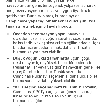
bulmanıza yardımcı olmak için binlerce
havayolundan geniş bir seçenek yelpazesi sunarak
uçuş rezervasyonunu basit ve uygun fiyatlı hale
getiriyoruz. Buna ek olarak, burada ayrıca
Campinas'e yapacağınız bir sonraki uçuşunuzda
tasarruf etmek için 5 faydalı ipucu:
Önceden rezervasyon yapın:
havayolu
ücretleri, özellikle yoğun seyahat sezonlarında,
kalkış tarihi yaklaştıkça artma eğilimindedir. Uçak
biletlerinizi önceden almak, daha iyi fırsatlar
bulmanıza yardımcı olabilir.
Düşük yoğunluklu zamanlarda uçun:
çoğu
destinasyon için, yüksek talep dönemlerinde
(resmi tatiller veya yaz gibi) havayolları genellikle
uçuş ücretlerini artırır. Düşük sezonda
Campinas'e uçmayı seçerseniz, daha ucuz bilet
bulma şansınız daha yüksek olabilir.
"Akıllı seçim" seçeneğimizi kullanın:
bu özellik,
Campinas (CPQ)'ya uçuş aradığınızda sonuçlar
listesinden en ucuz ve en uygun uçuşu
bulmanızı sağlar.