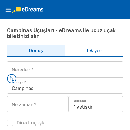
Campinas Uçuşları - eDreams ile ucuz uçak
biletinizi alın
Dönüş
Tek yön
Nereden?
Nereye?
Campinas
Yolcular
Ne zaman?
1 yetişkin
Direkt uçuşlar