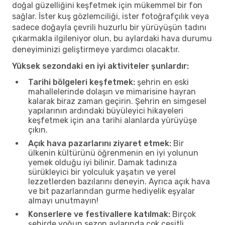
doğal güzelliğini keşfetmek için mükemmel bir fon
sağlar. İster kuş gözlemciliği, ister fotoğrafçılık veya
sadece doğayla çevrili huzurlu bir yürüyüşün tadını
çıkarmakla ilgileniyor olun, bu aylardaki hava durumu
deneyiminizi geliştirmeye yardımcı olacaktır.
Yüksek sezondaki en iyi aktiviteler şunlardır:
Tarihi bölgeleri keşfetmek:
şehrin en eski
mahallelerinde dolaşın ve mimarisine hayran
kalarak biraz zaman geçirin. Şehrin en simgesel
yapılarının ardındaki büyüleyici hikayeleri
keşfetmek için ana tarihi alanlarda yürüyüşe
çıkın.
Açık hava pazarlarını ziyaret etmek:
Bir
ülkenin kültürünü öğrenmenin en iyi yolunun
yemek olduğu iyi bilinir. Damak tadınıza
sürükleyici bir yolculuk yaşatın ve yerel
lezzetlerden bazılarını deneyin. Ayrıca açık hava
ve bit pazarlarından gurme hediyelik eşyalar
almayı unutmayın!
Konserlere ve festivallere katılmak:
Birçok
şehirde yoğun sezon aylarında çok çeşitli