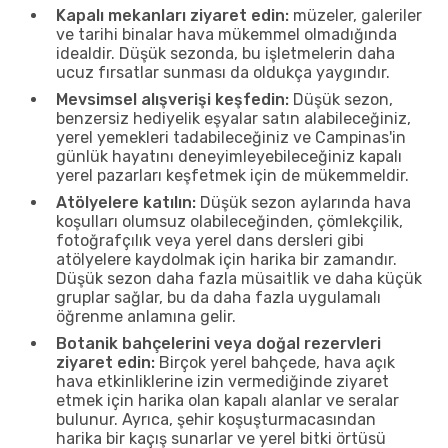
Kapalı mekanları ziyaret edin:
müzeler, galeriler
ve tarihi binalar hava mükemmel olmadığında
idealdir. Düşük sezonda, bu işletmelerin daha
ucuz fırsatlar sunması da oldukça yaygındır.
Mevsimsel alışverişi keşfedin:
Düşük sezon,
benzersiz hediyelik eşyalar satın alabileceğiniz,
yerel yemekleri tadabileceğiniz ve Campinas'in
günlük hayatını deneyimleyebileceğiniz kapalı
yerel pazarları keşfetmek için de mükemmeldir.
Atölyelere katılın:
Düşük sezon aylarında hava
koşulları olumsuz olabileceğinden, çömlekçilik,
fotoğrafçılık veya yerel dans dersleri gibi
atölyelere kaydolmak için harika bir zamandır.
Düşük sezon daha fazla müsaitlik ve daha küçük
gruplar sağlar, bu da daha fazla uygulamalı
öğrenme anlamına gelir.
Botanik bahçelerini veya doğal rezervleri
ziyaret edin:
Birçok yerel bahçede, hava açık
hava etkinliklerine izin vermediğinde ziyaret
etmek için harika olan kapalı alanlar ve seralar
bulunur. Ayrıca, şehir koşuşturmacasından
harika bir kaçış sunarlar ve yerel bitki örtüsü