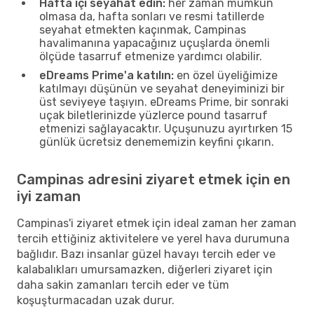
Hafta içi seyahat edin:
her zaman mümkün
olmasa da, hafta sonları ve resmi tatillerde
seyahat etmekten kaçınmak, Campinas
havalimanına yapacağınız uçuşlarda önemli
ölçüde tasarruf etmenize yardımcı olabilir.
eDreams Prime'a katılın:
en özel üyeliğimize
katılmayı düşünün ve seyahat deneyiminizi bir
üst seviyeye taşıyın. eDreams Prime, bir sonraki
uçak biletlerinizde yüzlerce pound tasarruf
etmenizi sağlayacaktır. Uçuşunuzu ayırtırken 15
günlük ücretsiz denememizin keyfini çıkarın.
Campinas adresini ziyaret etmek için en
iyi zaman
Campinas'i ziyaret etmek için ideal zaman her zaman
tercih ettiğiniz aktivitelere ve yerel hava durumuna
bağlıdır. Bazı insanlar güzel havayı tercih eder ve
kalabalıkları umursamazken, diğerleri ziyaret için
daha sakin zamanları tercih eder ve tüm
koşuşturmacadan uzak durur.