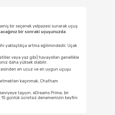
 geniş bir seçenek yelpazesi sunarak uçuş
acağınız bir sonraki uçuşunuzda
ihi yaklaştıkça artma eğilimindedir. Uçak
ller veya yaz gibi) havayolları genellikle
nız daha yüksek olabilir.
istesinden en ucuz ve en uygun uçuşu
at etmekten kaçınmak, Chatham
seviyeye taşıyın. eDreams Prime, bir
n 15 günlük ücretsiz denememizin keyfini