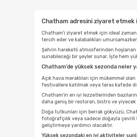
Chatham adresini ziyaret etmek i
Chatham'i ziyaret etmek için ideal zaman 
tercih eder ve kalabalıkları umursamazken
Şehrin hareketli atmosferinden hoşlanan b
sunabileceği bir şeyler sunar. İşte hem yü
Chatham'de yüksek sezonda neler ya
Açık hava meraklıları için mükemmel olan 
festivallere katılmak veya teras kafede d
Chatham'in en iyi lezzetlerinden bazılar
daha geniş bir restoran, bistro ve yiyecek
Doğa tutkunları için berrak gökyüzü, Chat
fotoğrafçılık veya sadece doğayla çevrili
geliştirmeye yardımcı olacaktır.
Yüksek sezondaki en iyi aktiviteler şunl