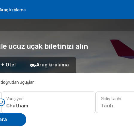
Araç ki̇ralama
e ucuz uçak biletinizi alın
 + Otel
Araç kiralama
 doğrudan uçuşlar
Varış yeri
Gidiş tarihi
Tarih
ara