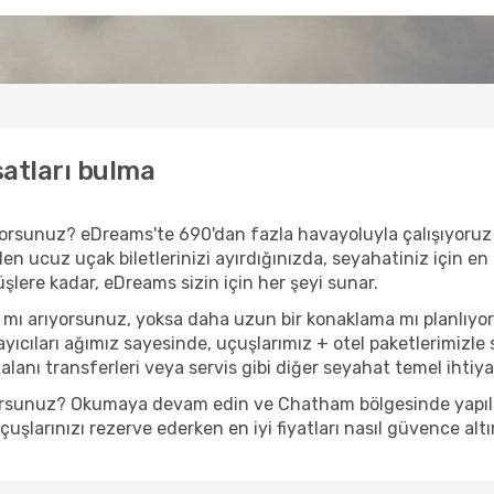
satları bulma
rıyorsunuz? eDreams'te 690'dan fazla havayoluyla çalışıyoru
en ucuz uçak biletlerinizi ayırdığınızda, seyahatiniz için en 
nüşlere kadar, eDreams sizin için her şeyi sunar.
mı arıyorsunuz, yoksa daha uzun bir konaklama mı planlıyo
yıcıları ağımız sayesinde, uçuşlarımız + otel paketlerimizle s
anı transferleri veya servis gibi diğer seyahat temel ihtiyaçl
yorsunuz? Okumaya devam edin ve Chatham bölgesinde yapılaca
şlarınızı rezerve ederken en iyi fiyatları nasıl güvence altı