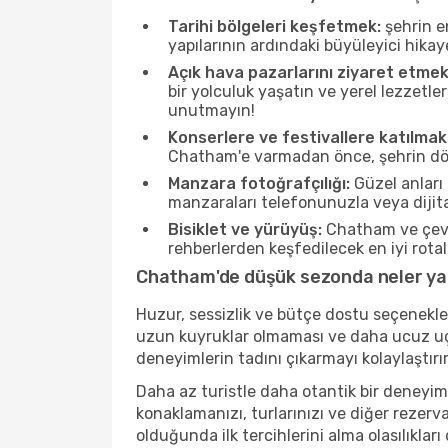
Tarihi bölgeleri keşfetmek:
şehrin e
yapılarının ardındaki büyüleyici hikay
Açık hava pazarlarını ziyaret etmek
bir yolculuk yaşatın ve yerel lezzetle
unutmayın!
Konserlere ve festivallere katılmak
Chatham'e varmadan önce, şehrin dört 
Manzara fotoğrafçılığı:
Güzel anları 
manzaraları telefonunuzla veya dijital
Bisiklet ve yürüyüş:
Chatham ve çevre
rehberlerden keşfedilecek en iyi rotala
Chatham'de düşük sezonda neler yap
Huzur, sessizlik ve bütçe dostu seçenekle
uzun kuyruklar olmaması ve daha ucuz uçuş
deneyimlerin tadını çıkarmayı kolaylaştırır
Daha az turistle daha otantik bir deneyim
konaklamanızı, turlarınızı ve diğer rezerv
olduğunda ilk tercihlerini alma olasılıklar