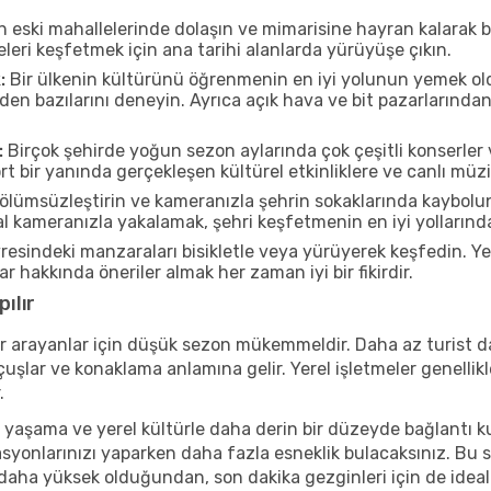
n eski mahallelerinde dolaşın ve mimarisine hayran kalarak 
eleri keşfetmek için ana tarihi alanlarda yürüyüşe çıkın.
:
Bir ülkenin kültürünü öğrenmenin en iyi yolunun yemek oldu
rden bazılarını deneyin. Ayrıca açık hava ve bit pazarlarınd
:
Birçok şehirde yoğun sezon aylarında çok çeşitli konserler 
bir yanında gerçekleşen kültürel etkinliklere ve canlı müzi
ölümsüzleştirin ve kameranızla şehrin sokaklarında kaybolun
 kameranızla yakalamak, şehri keşfetmenin en iyi yollarından 
sindeki manzaraları bisikletle veya yürüyerek keşfedin. Ye
r hakkında öneriler almak her zaman iyi bir fikirdir.
ılır
r arayanlar için düşük sezon mükemmeldir. Daha az turist da
lar ve konaklama anlamına gelir. Yerel işletmeler genellikle
.
 yaşama ve yerel kültürle daha derin bir düzeyde bağlantı k
asyonlarınızı yaparken daha fazla esneklik bulacaksınız. Bu 
ı daha yüksek olduğundan, son dakika gezginleri için de ideal