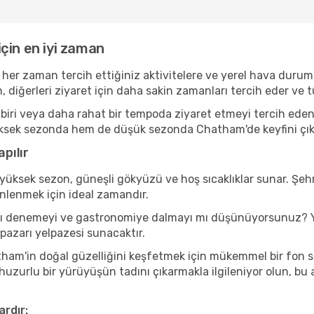
çin en iyi zaman
her zaman tercih ettiğiniz aktivitelere ve yerel hava durumu
, diğerleri ziyaret için daha sakin zamanları tercih eder v
iri veya daha rahat bir tempoda ziyaret etmeyi tercih eden 
ksek sezonda hem de düşük sezonda Chatham'de keyfini çıkarab
pılır
yüksek sezon, güneşli gökyüzü ve hoş sıcaklıklar sunar. Şehr
inlenmek için ideal zamandır.
ını denemeyi ve gastronomiye dalmayı mı düşünüyorsunuz? Y
 pazarı yelpazesi sunacaktır.
ham'in doğal güzelliğini keşfetmek için mükemmel bir fon sağl
 huzurlu bir yürüyüşün tadını çıkarmakla ilgileniyor olun, b
ardır: