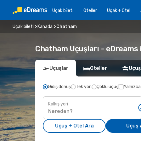
Uçak bi̇leti̇
Oteller
Uçak + Otel
Uçak bileti
Kanada
Chatham
Chatham Uçuşları - eDreams il
Uçuşlar
Oteller
Uçuş
Gidiş dönüş
Tek yön
Çoklu uçuş
Yalnızca
Kalkış yeri
Uçuş + Otel Ara
Uçuş 