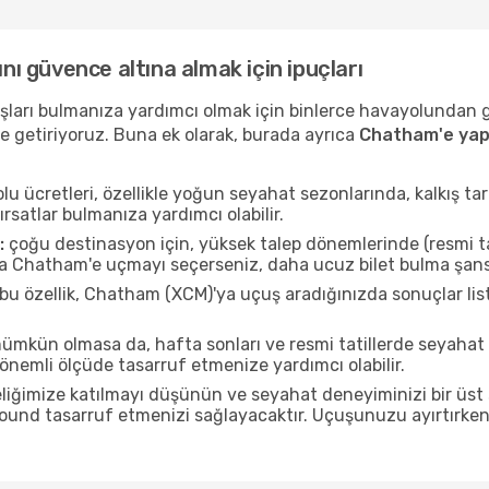
ını güvence altına almak için ipuçları
uçuşları bulmanıza yardımcı olmak için binlerce havayolundan
e getiriyoruz. Buna ek olarak, burada ayrıca
Chatham'e yap
u ücretleri, özellikle yoğun seyahat sezonlarında, kalkış tar
ırsatlar bulmanıza yardımcı olabilir.
:
çoğu destinasyon için, yüksek talep dönemlerinde (resmi tati
da Chatham'e uçmayı seçerseniz, daha ucuz bilet bulma şansı
bu özellik, Chatham (XCM)'ya uçuş aradığınızda sonuçlar l
mkün olmasa da, hafta sonları ve resmi tatillerde seyah
nemli ölçüde tasarruf etmenize yardımcı olabilir.
liğimize katılmayı düşünün ve seyahat deneyiminizi bir üst 
 pound tasarruf etmenizi sağlayacaktır. Uçuşunuzu ayırtırke