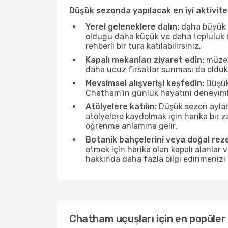
Düşük sezonda yapılacak en iyi aktivitel
Yerel geleneklere dalın:
daha büyük f
olduğu daha küçük ve daha topluluk od
rehberli bir tura katılabilirsiniz.
Kapalı mekanları ziyaret edin:
müzele
daha ucuz fırsatlar sunması da olduk
Mevsimsel alışverişi keşfedin:
Düşük 
Chatham'in günlük hayatını deneyimle
Atölyelere katılın:
Düşük sezon ayları
atölyelere kaydolmak için harika bir
öğrenme anlamına gelir.
Botanik bahçelerini veya doğal reze
etmek için harika olan kapalı alanlar 
hakkında daha fazla bilgi edinmenizi 
Chatham uçuşları için en popüler 