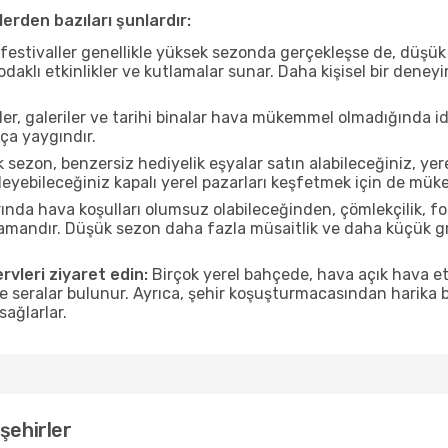
erden bazıları şunlardır:
estivaller genellikle yüksek sezonda gerçekleşse de, düşük 
aklı etkinlikler ve kutlamalar sunar. Daha kişisel bir deney
r, galeriler ve tarihi binalar hava mükemmel olmadığında id
ça yaygındır.
sezon, benzersiz hediyelik eşyalar satın alabileceğiniz, yer
yebileceğiniz kapalı yerel pazarları keşfetmek için de mük
nda hava koşulları olumsuz olabileceğinden, çömlekçilik, foto
 zamandır. Düşük sezon daha fazla müsaitlik ve daha küçük g
rvleri ziyaret edin:
Birçok yerel bahçede, hava açık hava etk
ve seralar bulunur. Ayrıca, şehir koşuşturmacasından harika bi
sağlarlar.
şehirler