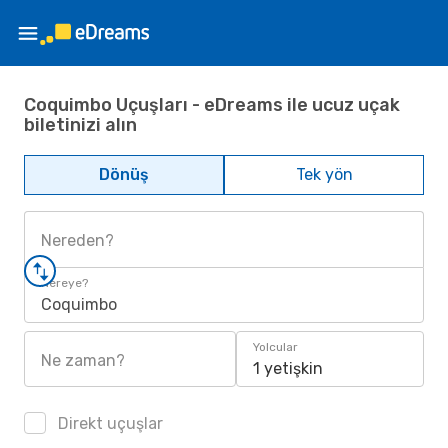
Coquimbo Uçuşları - eDreams ile ucuz uçak
biletinizi alın
Dönüş
Tek yön
Nereden?
Nereye?
Coquimbo
Yolcular
Ne zaman?
1 yetişkin
Direkt uçuşlar