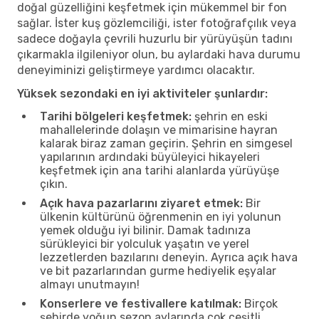
doğal güzelliğini keşfetmek için mükemmel bir fon
sağlar. İster kuş gözlemciliği, ister fotoğrafçılık veya
sadece doğayla çevrili huzurlu bir yürüyüşün tadını
çıkarmakla ilgileniyor olun, bu aylardaki hava durumu
deneyiminizi geliştirmeye yardımcı olacaktır.
Yüksek sezondaki en iyi aktiviteler şunlardır:
Tarihi bölgeleri keşfetmek:
şehrin en eski
mahallelerinde dolaşın ve mimarisine hayran
kalarak biraz zaman geçirin. Şehrin en simgesel
yapılarının ardındaki büyüleyici hikayeleri
keşfetmek için ana tarihi alanlarda yürüyüşe
çıkın.
Açık hava pazarlarını ziyaret etmek:
Bir
ülkenin kültürünü öğrenmenin en iyi yolunun
yemek olduğu iyi bilinir. Damak tadınıza
sürükleyici bir yolculuk yaşatın ve yerel
lezzetlerden bazılarını deneyin. Ayrıca açık hava
ve bit pazarlarından gurme hediyelik eşyalar
almayı unutmayın!
Konserlere ve festivallere katılmak:
Birçok
şehirde yoğun sezon aylarında çok çeşitli