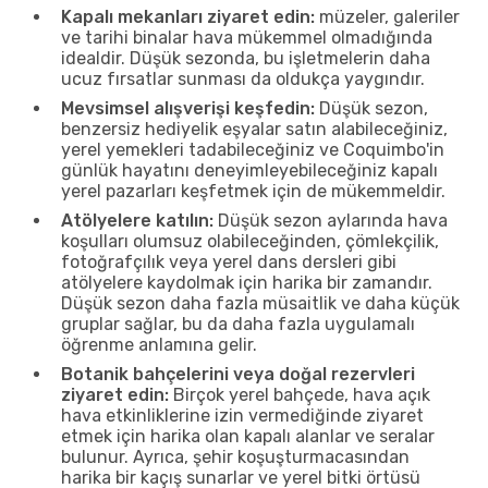
Kapalı mekanları ziyaret edin:
müzeler, galeriler
ve tarihi binalar hava mükemmel olmadığında
idealdir. Düşük sezonda, bu işletmelerin daha
ucuz fırsatlar sunması da oldukça yaygındır.
Mevsimsel alışverişi keşfedin:
Düşük sezon,
benzersiz hediyelik eşyalar satın alabileceğiniz,
yerel yemekleri tadabileceğiniz ve Coquimbo'in
günlük hayatını deneyimleyebileceğiniz kapalı
yerel pazarları keşfetmek için de mükemmeldir.
Atölyelere katılın:
Düşük sezon aylarında hava
koşulları olumsuz olabileceğinden, çömlekçilik,
fotoğrafçılık veya yerel dans dersleri gibi
atölyelere kaydolmak için harika bir zamandır.
Düşük sezon daha fazla müsaitlik ve daha küçük
gruplar sağlar, bu da daha fazla uygulamalı
öğrenme anlamına gelir.
Botanik bahçelerini veya doğal rezervleri
ziyaret edin:
Birçok yerel bahçede, hava açık
hava etkinliklerine izin vermediğinde ziyaret
etmek için harika olan kapalı alanlar ve seralar
bulunur. Ayrıca, şehir koşuşturmacasından
harika bir kaçış sunarlar ve yerel bitki örtüsü