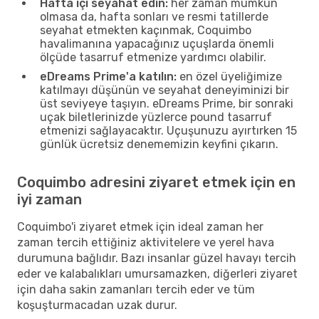
Hafta içi seyahat edin:
her zaman mümkün
olmasa da, hafta sonları ve resmi tatillerde
seyahat etmekten kaçınmak, Coquimbo
havalimanına yapacağınız uçuşlarda önemli
ölçüde tasarruf etmenize yardımcı olabilir.
eDreams Prime'a katılın:
en özel üyeliğimize
katılmayı düşünün ve seyahat deneyiminizi bir
üst seviyeye taşıyın. eDreams Prime, bir sonraki
uçak biletlerinizde yüzlerce pound tasarruf
etmenizi sağlayacaktır. Uçuşunuzu ayırtırken 15
günlük ücretsiz denememizin keyfini çıkarın.
Coquimbo adresini ziyaret etmek için en
iyi zaman
Coquimbo'i ziyaret etmek için ideal zaman her
zaman tercih ettiğiniz aktivitelere ve yerel hava
durumuna bağlıdır. Bazı insanlar güzel havayı tercih
eder ve kalabalıkları umursamazken, diğerleri ziyaret
için daha sakin zamanları tercih eder ve tüm
koşuşturmacadan uzak durur.