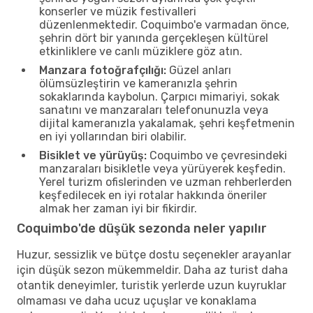
konserler ve müzik festivalleri
düzenlenmektedir. Coquimbo'e varmadan önce,
şehrin dört bir yanında gerçekleşen kültürel
etkinliklere ve canlı müziklere göz atın.
Manzara fotoğrafçılığı:
Güzel anları
ölümsüzleştirin ve kameranızla şehrin
sokaklarında kaybolun. Çarpıcı mimariyi, sokak
sanatını ve manzaraları telefonunuzla veya
dijital kameranızla yakalamak, şehri keşfetmenin
en iyi yollarından biri olabilir.
Bisiklet ve yürüyüş:
Coquimbo ve çevresindeki
manzaraları bisikletle veya yürüyerek keşfedin.
Yerel turizm ofislerinden ve uzman rehberlerden
keşfedilecek en iyi rotalar hakkında öneriler
almak her zaman iyi bir fikirdir.
Coquimbo'de düşük sezonda neler yapılır
Huzur, sessizlik ve bütçe dostu seçenekler arayanlar
için düşük sezon mükemmeldir. Daha az turist daha
otantik deneyimler, turistik yerlerde uzun kuyruklar
olmaması ve daha ucuz uçuşlar ve konaklama