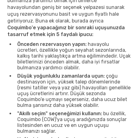
bulmanıza yardımcı olmak için binlerce
havayolundan geniş bir seçenek yelpazesi sunarak
uçuş rezervasyonunu basit ve uygun fiyatlı hale
getiriyoruz. Buna ek olarak, burada ayrıca
Coquimbo'e yapacağınız bir sonraki uçuşunuzda
tasarruf etmek için 5 faydalı ipucu:
Önceden rezervasyon yapın:
havayolu
ücretleri, özellikle yoğun seyahat sezonlarında,
kalkış tarihi yaklaştıkça artma eğilimindedir. Uçak
biletlerinizi önceden almak, daha iyi fırsatlar
bulmanıza yardımcı olabilir.
Düşük yoğunluklu zamanlarda uçun:
çoğu
destinasyon için, yüksek talep dönemlerinde
(resmi tatiller veya yaz gibi) havayolları genellikle
uçuş ücretlerini artırır. Düşük sezonda
Coquimbo'e uçmayı seçerseniz, daha ucuz bilet
bulma şansınız daha yüksek olabilir.
"Akıllı seçim" seçeneğimizi kullanın:
bu özellik,
Coquimbo (COW)'ya uçuş aradığınızda sonuçlar
listesinden en ucuz ve en uygun uçuşu
bulmanızı sağlar.