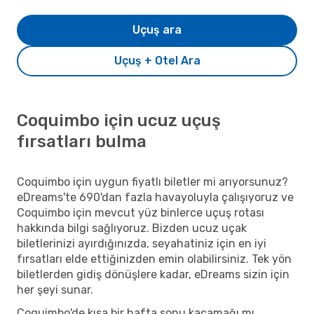
Uçuş ara
Uçuş + Otel Ara
Coquimbo için ucuz uçuş
fırsatları bulma
Coquimbo için uygun fiyatlı biletler mi arıyorsunuz?
eDreams'te 690'dan fazla havayoluyla çalışıyoruz ve
Coquimbo için mevcut yüz binlerce uçuş rotası
hakkında bilgi sağlıyoruz. Bizden ucuz uçak
biletlerinizi ayırdığınızda, seyahatiniz için en iyi
fırsatları elde ettiğinizden emin olabilirsiniz. Tek yön
biletlerden gidiş dönüşlere kadar, eDreams sizin için
her şeyi sunar.
Coquimbo'de kısa bir hafta sonu kaçamağı mı