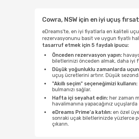
Cowra, NSW için en iyi uçuş fırsat
eDreams'te, en iyi fiyatlarla en kaliteli 
rezervasyonunu basit ve uygun fiyatlı hal
tasarruf etmek için 5 faydalı ipucu:
Önceden rezervasyon yapın:
havayol
biletlerinizi önceden almak, daha iyi f
Düşük yoğunluklu zamanlarda uçun
uçuş ücretlerini artırır. Düşük sezon
"Akıllı seçim" seçeneğimizi kullanın:
bulmanızı sağlar.
Hafta içi seyahat edin:
her zaman mü
havalimanına yapacağınız uçuşlarda ö
eDreams Prime'a katılın:
en özel üye
sonraki uçak biletlerinizde yüzlerce
çıkarın.