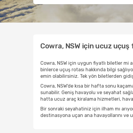
Cowra, NSW için ucuz uçuş f
Cowra, NSW için uygun fiyatlı biletler m
binlerce uçuş rotası hakkında bilgi sağlıyo
emin olabilirsiniz. Tek yön biletlerden gid
Cowra, NSW'de kısa bir hafta sonu kaçama
sunabilir. Geniş havayolu ve seyahat sağla
hatta ucuz araç kiralama hizmetleri, havaal
Bir sonraki seyahatiniz için ilham mı arı
destinasyona uçan ana havayollarını ve uçu