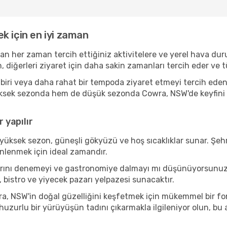
k için en iyi zaman
an her zaman tercih ettiğiniz aktivitelere ve yerel hava dur
, diğerleri ziyaret için daha sakin zamanları tercih eder v
iri veya daha rahat bir tempoda ziyaret etmeyi tercih eden 
üksek sezonda hem de düşük sezonda Cowra, NSW'de keyfini çı
 yapılır
yüksek sezon, güneşli gökyüzü ve hoş sıcaklıklar sunar. Şehr
inlenmek için ideal zamandır.
ılarını denemeyi ve gastronomiye dalmayı mı düşünüyorsunuz
, bistro ve yiyecek pazarı yelpazesi sunacaktır.
, NSW'in doğal güzelliğini keşfetmek için mükemmel bir fon s
 huzurlu bir yürüyüşün tadını çıkarmakla ilgileniyor olun, b