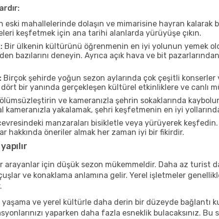
ardır:
n eski mahallelerinde dolaşın ve mimarisine hayran kalarak 
eleri keşfetmek için ana tarihi alanlarda yürüyüşe çıkın.
:
Bir ülkenin kültürünü öğrenmenin en iyi yolunun yemek oldu
rden bazılarını deneyin. Ayrıca açık hava ve bit pazarlarınd
:
Birçok şehirde yoğun sezon aylarında çok çeşitli konserler 
rt bir yanında gerçekleşen kültürel etkinliklere ve canlı mü
ölümsüzleştirin ve kameranızla şehrin sokaklarında kaybolun
 kameranızla yakalamak, şehri keşfetmenin en iyi yollarından 
vresindeki manzaraları bisikletle veya yürüyerek keşfedin.
r hakkında öneriler almak her zaman iyi bir fikirdir.
yapılır
r arayanlar için düşük sezon mükemmeldir. Daha az turist da
lar ve konaklama anlamına gelir. Yerel işletmeler genellikle
.
 yaşama ve yerel kültürle daha derin bir düzeyde bağlantı k
asyonlarınızı yaparken daha fazla esneklik bulacaksınız. Bu 