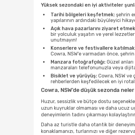
Yüksek sezondaki en iyi aktiviteler şunl
Tarihi bölgeleri keşfetmek:
şehrin e
yapılarının ardındaki büyüleyici hikay
Açık hava pazarlarını ziyaret etmek
bir yolculuk yaşatın ve yerel lezzetle
unutmayın!
Konserlere ve festivallere katılmak
Cowra, NSW'e varmadan önce, şehrin dö
Manzara fotoğrafçılığı:
Güzel anları 
manzaraları telefonunuzla veya dijital
Bisiklet ve yürüyüş:
Cowra, NSW ve çe
rehberlerden keşfedilecek en iyi rotala
Cowra, NSW'de düşük sezonda neler 
Huzur, sessizlik ve bütçe dostu seçenekle
uzun kuyruklar olmaması ve daha ucuz uçuş
deneyimlerin tadını çıkarmayı kolaylaştırır
Daha az turistle daha otantik bir deneyim
konaklamanızı, turlarınızı ve diğer rezerv