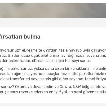
ırsatları bulma
i arıyorsunuz? eDreams'te 690'dan fazla havayoluyla çalışıy
ruz. Bizden ucuz uçak biletlerinizi ayırdığınızda, seyahatiniz 
iş dönüşlere kadar, eDreams sizin için her şeyi sunar.
ğı mı arıyorsunuz, yoksa daha uzun bir konaklama mı planlı
yıcıları ağımız sayesinde, uçuşlarımız + otel paketlerimizle s
anı transferleri veya servis gibi diğer seyahat temel ihtiyaçl
yorsunuz? Okumaya devam edin ve Cowra, NSW bölgesinde yapıl
şlarınızı rezerve ederken en iyi fiyatları nasıl güvence altı