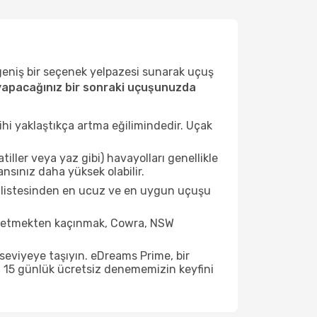
 geniş bir seçenek yelpazesi sunarak uçuş
apacağınız bir sonraki uçuşunuzda
ihi yaklaştıkça artma eğilimindedir. Uçak
ller veya yaz gibi) havayolları genellikle
nsınız daha yüksek olabilir.
r listesinden en ucuz ve en uygun uçuşu
t etmekten kaçınmak, Cowra, NSW
seviyeye taşıyın. eDreams Prime, bir
n 15 günlük ücretsiz denememizin keyfini