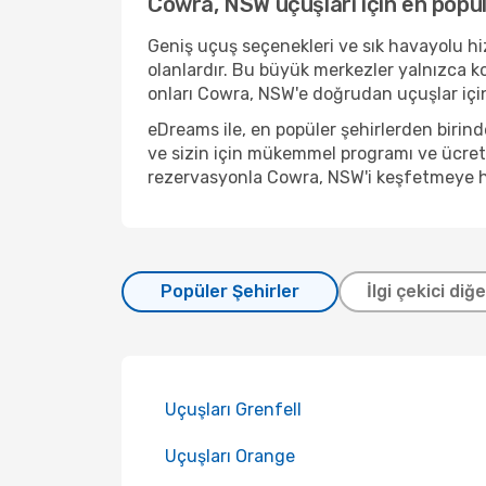
Cowra, NSW uçuşları için en popül
Geniş uçuş seçenekleri ve sık havayolu hiz
olanlardır. Bu büyük merkezler yalnızca k
onları Cowra, NSW'e doğrudan uçuşlar için 
eDreams ile, en popüler şehirlerden biri
ve sizin için mükemmel programı ve ücreti
rezervasyonla Cowra, NSW'i keşfetmeye h
Popüler Şehirler
İlgi çekici diğ
Uçuşları Grenfell
Uçuşları Orange