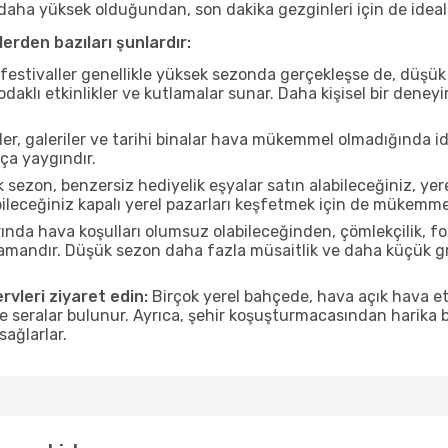
ı daha yüksek olduğundan, son dakika gezginleri için de ideal
erden bazıları şunlardır:
estivaller genellikle yüksek sezonda gerçekleşse de, düşük 
aklı etkinlikler ve kutlamalar sunar. Daha kişisel bir deney
r, galeriler ve tarihi binalar hava mükemmel olmadığında id
ça yaygındır.
sezon, benzersiz hediyelik eşyalar satın alabileceğiniz, yer
leceğiniz kapalı yerel pazarları keşfetmek için de mükemmel
nda hava koşulları olumsuz olabileceğinden, çömlekçilik, foto
 zamandır. Düşük sezon daha fazla müsaitlik ve daha küçük g
rvleri ziyaret edin:
Birçok yerel bahçede, hava açık hava etk
ve seralar bulunur. Ayrıca, şehir koşuşturmacasından harika bi
sağlarlar.