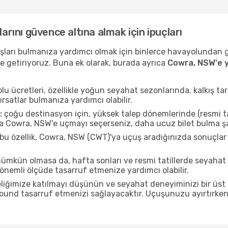
larını güvence altına almak için ipuçları
uçuşları bulmanıza yardımcı olmak için binlerce havayolundan
e getiriyoruz. Buna ek olarak, burada ayrıca
Cowra, NSW'e y
u ücretleri, özellikle yoğun seyahat sezonlarında, kalkış tar
ırsatlar bulmanıza yardımcı olabilir.
:
çoğu destinasyon için, yüksek talep dönemlerinde (resmi tati
da Cowra, NSW'e uçmayı seçerseniz, daha ucuz bilet bulma şa
bu özellik, Cowra, NSW (CWT)'ya uçuş aradığınızda sonuçla
mkün olmasa da, hafta sonları ve resmi tatillerde seyaha
nemli ölçüde tasarruf etmenize yardımcı olabilir.
liğimize katılmayı düşünün ve seyahat deneyiminizi bir üst 
 pound tasarruf etmenizi sağlayacaktır. Uçuşunuzu ayırtırke