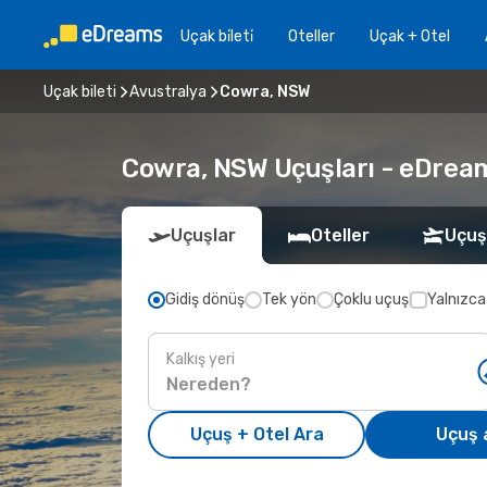
Uçak bi̇leti̇
Oteller
Uçak + Otel
Uçak bileti
Avustralya
Cowra, NSW
Cowra, NSW Uçuşları - eDreams 
Uçuşlar
Oteller
Uçuş
Gidiş dönüş
Tek yön
Çoklu uçuş
Yalnızca
Kalkış yeri
Uçuş + Otel Ara
Uçuş 