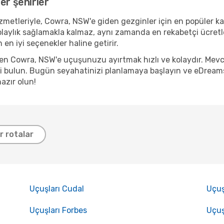
er şehirler
metleriyle, Cowra, NSW'e giden gezginler için en popüler kalk
olaylık sağlamakla kalmaz, aynı zamanda en rekabetçi ücretl
en iyi seçenekler haline getirir.
nden Cowra, NSW'e uçuşunuzu ayırtmak hızlı ve kolaydır. Mev
 bulun. Bugün seyahatinizi planlamaya başlayın ve eDreams a
azır olun!
er rotalar
Uçuşları Cudal
Uçuş
Uçuşları Forbes
Uçuş