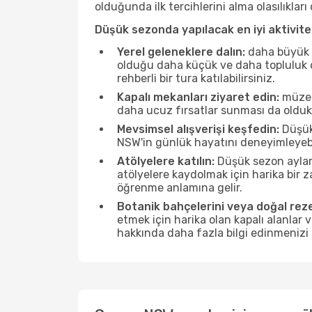
olduğunda ilk tercihlerini alma olasılıklar
Düşük sezonda yapılacak en iyi aktivitel
Yerel geleneklere dalın:
daha büyük f
olduğu daha küçük ve daha topluluk od
rehberli bir tura katılabilirsiniz.
Kapalı mekanları ziyaret edin:
müzele
daha ucuz fırsatlar sunması da olduk
Mevsimsel alışverişi keşfedin:
Düşük 
NSW'in günlük hayatını deneyimleyebi
Atölyelere katılın:
Düşük sezon ayları
atölyelere kaydolmak için harika bir
öğrenme anlamına gelir.
Botanik bahçelerini veya doğal reze
etmek için harika olan kapalı alanlar 
hakkında daha fazla bilgi edinmenizi 