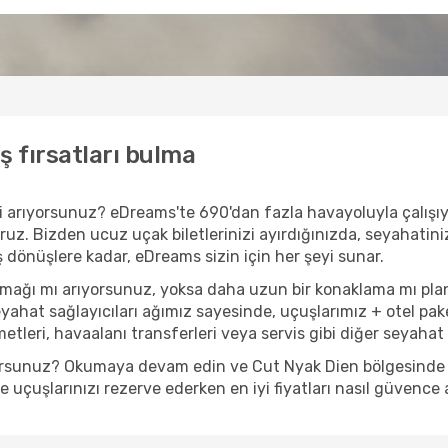
ş fırsatları bulma
 mi arıyorsunuz? eDreams'te 690'dan fazla havayoluyla çalış
ruz. Bizden ucuz uçak biletlerinizi ayırdığınızda, seyahatiniz 
iş dönüşlere kadar, eDreams sizin için her şeyi sunar.
amağı mı arıyorsunuz, yoksa daha uzun bir konaklama mı pl
eyahat sağlayıcıları ağımız sayesinde, uçuşlarımız + otel pak
tleri, havaalanı transferleri veya servis gibi diğer seyahat t
yorsunuz? Okumaya devam edin ve Cut Nyak Dien bölgesinde yap
uçuşlarınızı rezerve ederken en iyi fiyatları nasıl güvence a