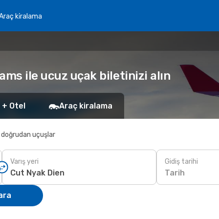
Araç ki̇ralama
ms ile ucuz uçak biletinizi alın
 + Otel
Araç kiralama
 doğrudan uçuşlar
Varış yeri
Gidiş tarihi
Tarih
ara