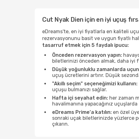
Cut Nyak Dien için en iyi uçuş fırs
eDreams'te, en iyi fiyatlarla en kaliteli 
rezervasyonunu basit ve uygun fiyatlı hal
tasarruf etmek için 5 faydalı ipucu:
Önceden rezervasyon yapın:
havayol
biletlerinizi önceden almak, daha iyi f
Düşük yoğunluklu zamanlarda uçun
uçuş ücretlerini artırır. Düşük sezon
"Akıllı seçim" seçeneğimizi kullanın:
uçuşu bulmanızı sağlar.
Hafta içi seyahat edin:
her zaman mü
havalimanına yapacağınız uçuşlarda ö
eDreams Prime'a katılın:
en özel üye
sonraki uçak biletlerinizde yüzlerce
çıkarın.