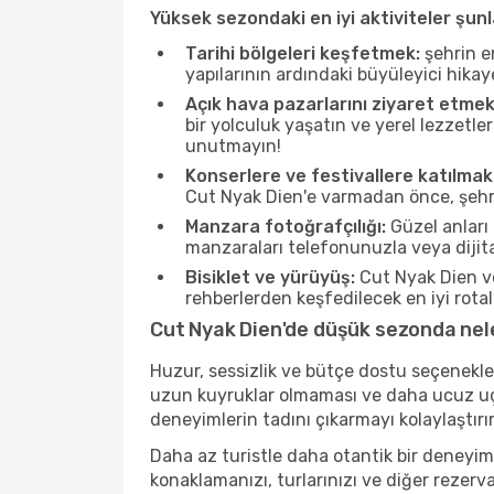
Yüksek sezondaki en iyi aktiviteler şunl
Tarihi bölgeleri keşfetmek:
şehrin e
yapılarının ardındaki büyüleyici hikay
Açık hava pazarlarını ziyaret etmek
bir yolculuk yaşatın ve yerel lezzetle
unutmayın!
Konserlere ve festivallere katılmak
Cut Nyak Dien'e varmadan önce, şehrin
Manzara fotoğrafçılığı:
Güzel anları 
manzaraları telefonunuzla veya dijital
Bisiklet ve yürüyüş:
Cut Nyak Dien ve
rehberlerden keşfedilecek en iyi rotala
Cut Nyak Dien'de düşük sezonda nele
Huzur, sessizlik ve bütçe dostu seçenekle
uzun kuyruklar olmaması ve daha ucuz uçuş
deneyimlerin tadını çıkarmayı kolaylaştırır
Daha az turistle daha otantik bir deneyim
konaklamanızı, turlarınızı ve diğer rezerv