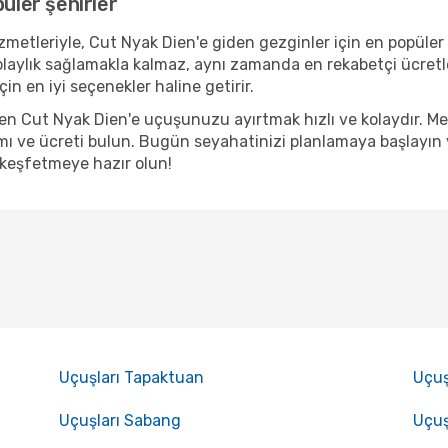
üler şehirler
metleriyle, Cut Nyak Dien'e giden gezginler için en popüler k
olaylık sağlamakla kalmaz, aynı zamanda en rekabetçi ücretl
in en iyi seçenekler haline getirir.
nden Cut Nyak Dien'e uçuşunuzu ayırtmak hızlı ve kolaydır. 
ı ve ücreti bulun. Bugün seyahatinizi planlamaya başlayın ve
 keşfetmeye hazır olun!
Uçuşları Tapaktuan
Uçuş
Uçuşları Sabang
Uçuş