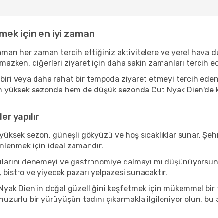
mek için en iyi zaman
zaman her zaman tercih ettiğiniz aktivitelere ve yerel hava d
amazken, diğerleri ziyaret için daha sakin zamanları tercih
iri veya daha rahat bir tempoda ziyaret etmeyi tercih eden 
hem yüksek sezonda hem de düşük sezonda Cut Nyak Dien'de key
er yapılır
yüksek sezon, güneşli gökyüzü ve hoş sıcaklıklar sunar. Şehr
inlenmek için ideal zamandır.
azılarını denemeyi ve gastronomiye dalmayı mı düşünüyorsu
, bistro ve yiyecek pazarı yelpazesi sunacaktır.
yak Dien'in doğal güzelliğini keşfetmek için mükemmel bir fo
 huzurlu bir yürüyüşün tadını çıkarmakla ilgileniyor olun, b