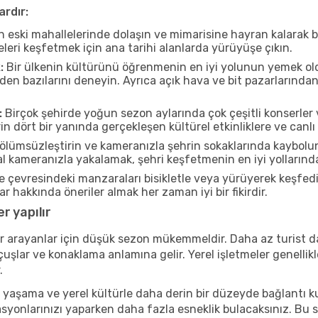
ardır:
n eski mahallelerinde dolaşın ve mimarisine hayran kalarak 
eleri keşfetmek için ana tarihi alanlarda yürüyüşe çıkın.
:
Bir ülkenin kültürünü öğrenmenin en iyi yolunun yemek oldu
rden bazılarını deneyin. Ayrıca açık hava ve bit pazarlarınd
:
Birçok şehirde yoğun sezon aylarında çok çeşitli konserler 
 dört bir yanında gerçekleşen kültürel etkinliklere ve canlı
ölümsüzleştirin ve kameranızla şehrin sokaklarında kaybolun
 kameranızla yakalamak, şehri keşfetmenin en iyi yollarından 
 çevresindeki manzaraları bisikletle veya yürüyerek keşfedi
r hakkında öneriler almak her zaman iyi bir fikirdir.
r yapılır
r arayanlar için düşük sezon mükemmeldir. Daha az turist da
lar ve konaklama anlamına gelir. Yerel işletmeler genellikle
.
 yaşama ve yerel kültürle daha derin bir düzeyde bağlantı k
asyonlarınızı yaparken daha fazla esneklik bulacaksınız. Bu 