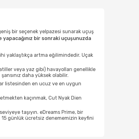
 geniş bir seçenek yelpazesi sunarak uçuş
e yapacağınız bir sonraki uçuşunuzda
ihi yaklaştıkça artma eğilimindedir. Uçak
ller veya yaz gibi) havayolları genellikle
şansınız daha yüksek olabilir.
lar listesinden en ucuz ve en uygun
t etmekten kaçınmak, Cut Nyak Dien
seviyeye taşıyın. eDreams Prime, bir
n 15 günlük ücretsiz denememizin keyfini