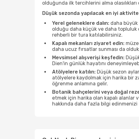
olduğunda ilk tercihlerini alma olasılıklar
Düşük sezonda yapılacak en iyi aktivitel
Yerel geleneklere dalın:
daha büyük f
olduğu daha küçük ve daha topluluk od
rehberli bir tura katılabilirsiniz.
Kapalı mekanları ziyaret edin:
müzele
daha ucuz fırsatlar sunması da olduk
Mevsimsel alışverişi keşfedin:
Düşük 
Dien'in günlük hayatını deneyimleyeb
Atölyelere katılın:
Düşük sezon ayları
atölyelere kaydolmak için harika bir
öğrenme anlamına gelir.
Botanik bahçelerini veya doğal reze
etmek için harika olan kapalı alanlar 
hakkında daha fazla bilgi edinmenizi 