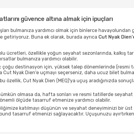
atlarını güvence altına almak için ipuçları
uçuşları bulmanıza yardımcı olmak için binlerce havayolundan
e getiriyoruz. Buna ek olarak, burada ayrıca
Cut Nyak Dien'
u ücretleri, özellikle yoğun seyahat sezonlarında, kalkış tar
ırsatlar bulmanıza yardımcı olabilir.
:
çoğu destinasyon için, yüksek talep dönemlerinde (resmi tati
da Cut Nyak Dien'e uçmayı seçerseniz, daha ucuz bilet bulma 
bu özellik, Cut Nyak Dien (MEQ)'ya uçuş aradığınızda sonuç
mkün olmasa da, hafta sonları ve resmi tatillerde seyaha
nemli ölçüde tasarruf etmenize yardımcı olabilir.
liğimize katılmayı düşünün ve seyahat deneyiminizi bir üst 
 pound tasarruf etmenizi sağlayacaktır. Uçuşunuzu ayırtırke