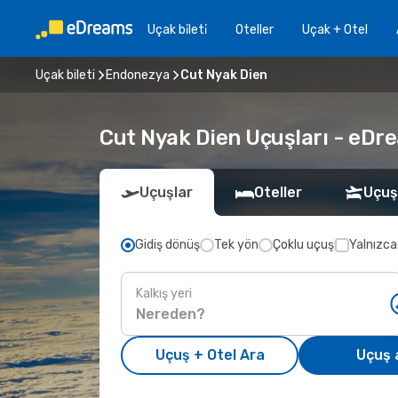
Uçak bi̇leti̇
Oteller
Uçak + Otel
Uçak bileti
Endonezya
Cut Nyak Dien
Cut Nyak Dien Uçuşları - eDrea
Uçuşlar
Oteller
Uçuş
Gidiş dönüş
Tek yön
Çoklu uçuş
Yalnızca
Kalkış yeri
Uçuş + Otel Ara
Uçuş 