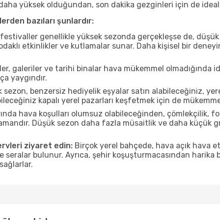
ı daha yüksek olduğundan, son dakika gezginleri için de ideal
erden bazıları şunlardır:
estivaller genellikle yüksek sezonda gerçekleşse de, düşük 
aklı etkinlikler ve kutlamalar sunar. Daha kişisel bir deney
r, galeriler ve tarihi binalar hava mükemmel olmadığında id
ça yaygındır.
sezon, benzersiz hediyelik eşyalar satın alabileceğiniz, yer
ileceğiniz kapalı yerel pazarları keşfetmek için de mükemmel
nda hava koşulları olumsuz olabileceğinden, çömlekçilik, foto
 zamandır. Düşük sezon daha fazla müsaitlik ve daha küçük g
rvleri ziyaret edin:
Birçok yerel bahçede, hava açık hava etk
ve seralar bulunur. Ayrıca, şehir koşuşturmacasından harika bi
sağlarlar.