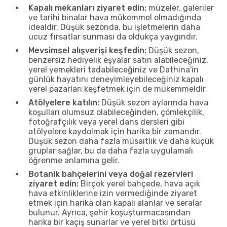
Kapalı mekanları ziyaret edin:
müzeler, galeriler
ve tarihi binalar hava mükemmel olmadığında
idealdir. Düşük sezonda, bu işletmelerin daha
ucuz fırsatlar sunması da oldukça yaygındır.
Mevsimsel alışverişi keşfedin:
Düşük sezon,
benzersiz hediyelik eşyalar satın alabileceğiniz,
yerel yemekleri tadabileceğiniz ve Dathina'in
günlük hayatını deneyimleyebileceğiniz kapalı
yerel pazarları keşfetmek için de mükemmeldir.
Atölyelere katılın:
Düşük sezon aylarında hava
koşulları olumsuz olabileceğinden, çömlekçilik,
fotoğrafçılık veya yerel dans dersleri gibi
atölyelere kaydolmak için harika bir zamandır.
Düşük sezon daha fazla müsaitlik ve daha küçük
gruplar sağlar, bu da daha fazla uygulamalı
öğrenme anlamına gelir.
Botanik bahçelerini veya doğal rezervleri
ziyaret edin:
Birçok yerel bahçede, hava açık
hava etkinliklerine izin vermediğinde ziyaret
etmek için harika olan kapalı alanlar ve seralar
bulunur. Ayrıca, şehir koşuşturmacasından
harika bir kaçış sunarlar ve yerel bitki örtüsü