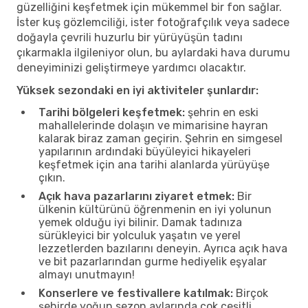
güzelliğini keşfetmek için mükemmel bir fon sağlar.
İster kuş gözlemciliği, ister fotoğrafçılık veya sadece
doğayla çevrili huzurlu bir yürüyüşün tadını
çıkarmakla ilgileniyor olun, bu aylardaki hava durumu
deneyiminizi geliştirmeye yardımcı olacaktır.
Yüksek sezondaki en iyi aktiviteler şunlardır:
Tarihi bölgeleri keşfetmek:
şehrin en eski
mahallelerinde dolaşın ve mimarisine hayran
kalarak biraz zaman geçirin. Şehrin en simgesel
yapılarının ardındaki büyüleyici hikayeleri
keşfetmek için ana tarihi alanlarda yürüyüşe
çıkın.
Açık hava pazarlarını ziyaret etmek:
Bir
ülkenin kültürünü öğrenmenin en iyi yolunun
yemek olduğu iyi bilinir. Damak tadınıza
sürükleyici bir yolculuk yaşatın ve yerel
lezzetlerden bazılarını deneyin. Ayrıca açık hava
ve bit pazarlarından gurme hediyelik eşyalar
almayı unutmayın!
Konserlere ve festivallere katılmak:
Birçok
şehirde yoğun sezon aylarında çok çeşitli