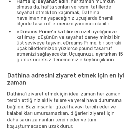
Hafta içi seyahat edin:
her zaman mümkün
olmasa da, hafta sonları ve resmi tatillerde
seyahat etmekten kaçınmak, Dathina
havalimanına yapacağınız uçuşlarda önemli
ölçüde tasarruf etmenize yardımcı olabilir.
eDreams Prime'a katılın:
en özel üyeliğimize
katılmayı düşünün ve seyahat deneyiminizi bir
üst seviyeye taşıyın. eDreams Prime, bir sonraki
uçak biletlerinizde yüzlerce pound tasarruf
etmenizi sağlayacaktır. Uçuşunuzu ayırtırken 15
günlük ücretsiz denememizin keyfini çıkarın.
Dathina adresini ziyaret etmek için en iyi
zaman
Dathina'i ziyaret etmek için ideal zaman her zaman
tercih ettiğiniz aktivitelere ve yerel hava durumuna
bağlıdır. Bazı insanlar güzel havayı tercih eder ve
kalabalıkları umursamazken, diğerleri ziyaret için
daha sakin zamanları tercih eder ve tüm
koşuşturmacadan uzak durur.