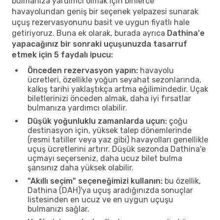
bulmanıza yardımcı olmak için binlerce
havayolundan geniş bir seçenek yelpazesi sunarak
uçuş rezervasyonunu basit ve uygun fiyatlı hale
getiriyoruz. Buna ek olarak, burada ayrıca
Dathina'e
yapacağınız bir sonraki uçuşunuzda tasarruf
etmek için 5 faydalı ipucu:
Önceden rezervasyon yapın:
havayolu
ücretleri, özellikle yoğun seyahat sezonlarında,
kalkış tarihi yaklaştıkça artma eğilimindedir. Uçak
biletlerinizi önceden almak, daha iyi fırsatlar
bulmanıza yardımcı olabilir.
Düşük yoğunluklu zamanlarda uçun:
çoğu
destinasyon için, yüksek talep dönemlerinde
(resmi tatiller veya yaz gibi) havayolları genellikle
uçuş ücretlerini artırır. Düşük sezonda Dathina'e
uçmayı seçerseniz, daha ucuz bilet bulma
şansınız daha yüksek olabilir.
"Akıllı seçim" seçeneğimizi kullanın:
bu özellik,
Dathina (DAH)'ya uçuş aradığınızda sonuçlar
listesinden en ucuz ve en uygun uçuşu
bulmanızı sağlar.