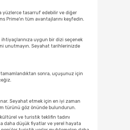
a yüzlerce tasarruf edebilir ve diğer
ms Prime'ın tüm avantajlarını keşfedin.
 ihtiyaçlarınıza uygun bir dizi seçenek
ni unutmayın. Seyahat tarihlerinizde
uz tamamlandıktan sonra, uçuşunuz için
ceğiz.
nar. Seyahat etmek için en iyi zaman
neyim türünü göz önünde bulundurun.
türel ve turistik teklifin tadını
a daha düşük fiyatlar ve yerel hayata
da, popüler turistik yerler muhtemelen daha