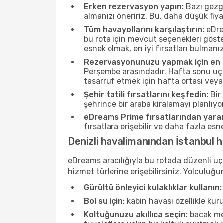
Erken rezervasyon yapın:
Bazı gezgi
almanızı öneririz. Bu, daha düşük fiy
Tüm havayollarını karşılaştırın:
eDrea
bu rota için mevcut seçenekleri göste
esnek olmak, en iyi fırsatları bulmanız
Rezervasyonunuzu yapmak için en u
Perşembe arasındadır. Hafta sonu uçuş
tasarruf etmek için hafta ortası veya
Şehir tatili fırsatlarını keşfedin:
Bir 
şehrinde bir araba kiralamayı planlıyo
eDreams Prime fırsatlarından yarar
fırsatlara erişebilir ve daha fazla es
Denizli havalimanından İstanbul 
eDreams aracılığıyla bu rotada düzenli uçu
hizmet türlerine erişebilirsiniz. Yolculu
Gürültü önleyici kulaklıklar kullanın:
Bol su için:
kabin havası özellikle kur
Koltuğunuzu akıllıca seçin:
bacak mes