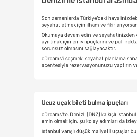
Denizli ile İstanbul arasınd
Son zamanlarda Türkiye'deki hayalinizdeki
seyahat etmek için ilham ve fikir arıyorsa
Okumaya devam edin ve seyahatinizden önc
ayırtmak için en iyi ipuçlarını ve püf nokt
sorunsuz olmasını sağlayacaktır.
eDreams'i seçmek, seyahat planlama sanat
acentesiyle rezervasyonunuzu yaptırın ve
Ucuz uçak bileti bulma ipuçları
eDreams'te, Denizli (DNZ) kalkışlı İstanbul
emin olmak için, şu kolay adımları da izle
İstanbul varışlı düşük maliyetli uçuşlar b