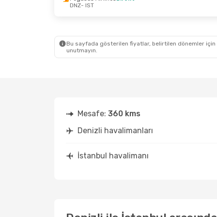
DNZ
- IST
20 Eylül Paz
- 28 Eylül Pzt
15 Eylül
Pegasus Airlines
Direkt
Pegasu
DNZ
- IST
DNZ
- 
Pegasus Airlines
Direkt
Pegasu
IST
- DNZ
IST
- D
Bu sayfada gösterilen fiyatlar, belirtilen dönemler için
unutmayın.
Mesafe:
360 kms
Denizli havalimanları
İstanbul havalimanı