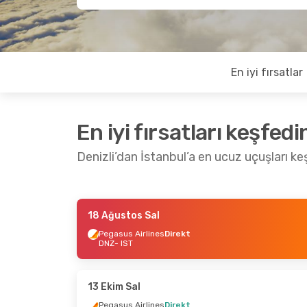
En iyi fırsatlar
En iyi fırsatları keşfedi
Denizli’dan İstanbul’a en ucuz uçuşları ke
18 Ağustos Sal
18 Ağustos Sal
- 24 Ağustos Pzt
6 Ekim 
Pegasus Airlines
Direkt
DNZ
- IST
Pegasus Airlines
Direkt
Pegasu
DNZ
- IST
DNZ
- 
Pegasus Airlines
Direkt
Pegasu
IST
- DNZ
IST
- D
13 Ekim Sal
Pegasus Airlines
Direkt