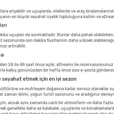
lara erişebilir ve uçuşlarda, otellerde ve araç kiralamalarınd
nyanın en büyük seyahat üyelik topluluğuna katılın ve eDrea
ları
kika uçuşları da sunmaktadır. Bunlar daha pahalı olabilirken,
t sezonunda son dakika fiyatlarının daha yüksek olabileceği
zı artırabilir.
ma
inden 24 ila 48 saat önce açılır. eDreams ile rezervasyonun
arla kalkış gününüzden bir hafta önce size e-posta göndere
e seyahat etmek için en iyi sezon
 kültürüne ve muhteşem doğasına kadar sonsuz olanaklar su
r. Her zaman iklimi, yoğun turist sezonunu ve aradığınız de
n, ancak aynı zamanda canlı bir atmosferin ve daha fazla kül
ek genellikle daha az kalabalık, uçuşlarda ve konaklamalard
 açık hava aktiviteleri hava koşulları nedeniyle sınırlı olsa 