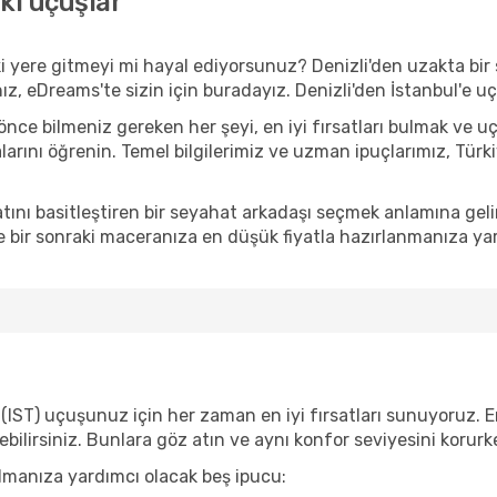
aki uçuşlar
 yere gitmeyi mi hayal ediyorsunuz? Denizli'den uzakta bir 
nız, eDreams'te sizin için buradayız. Denizli'den İstanbul'e u
e bilmeniz gereken her şeyi, en iyi fırsatları bulmak ve u
alarını öğrenin. Temel bilgilerimiz ve uzman ipuçlarımız, Türk
ını basitleştiren bir seyahat arkadaşı seçmek anlamına gel
 bir sonraki maceranıza en düşük fiyatla hazırlanmanıza yar
 (IST) uçuşunuz için her zaman en iyi fırsatları sunuyoruz. En
yebilirsiniz. Bunlara göz atın ve aynı konfor seviyesini koru
ulmanıza yardımcı olacak beş ipucu: