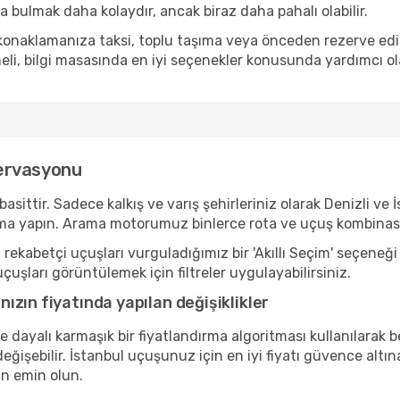
 bulmak daha kolaydır, ancak biraz daha pahalı olabilir.
onaklamanıza taksi, toplu taşıma veya önceden rezerve edilmi
eli, bilgi masasında en iyi seçenekler konusunda yardımcı ola
zervasyonu
tir. Sadece kalkış ve varış şehirleriniz olarak Denizli ve İs
a yapın. Arama motorumuz binlerce rota ve uçuş kombinasyo
ekabetçi uçuşları vurguladığımız bir 'Akıllı Seçim' seçeneği
uçuşları görüntülemek için filtreler uygulayabilirsiniz.
zın fiyatında yapılan değişiklikler
ne dayalı karmaşık bir fiyatlandırma algoritması kullanılarak 
ğişebilir. İstanbul uçuşunuz için en iyi fiyatı güvence altın
n emin olun.