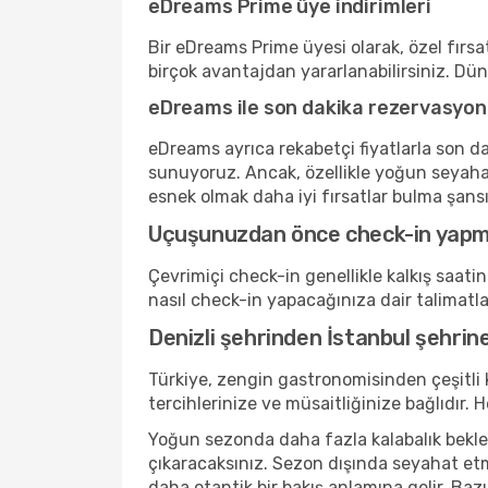
eDreams Prime üye indirimleri
Bir eDreams Prime üyesi olarak, özel fırsat
birçok avantajdan yararlanabilirsiniz. Dü
eDreams ile son dakika rezervasyon
eDreams ayrıca rekabetçi fiyatlarla son da
sunuyoruz. Ancak, özellikle yoğun seyaha
esnek olmak daha iyi fırsatlar bulma şansını
Uçuşunuzdan önce check-in yap
Çevrimiçi check-in genellikle kalkış saat
nasıl check-in yapacağınıza dair talimatl
Denizli şehrinden İstanbul şehrin
Türkiye, zengin gastronomisinden çeşitli
tercihlerinize ve müsaitliğinize bağlıdı
Yoğun sezonda daha fazla kalabalık bekleyi
çıkaracaksınız. Sezon dışında seyahat etm
daha otantik bir bakış anlamına gelir. Bazı