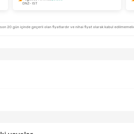
DNZ
- IST
 Sal
- 20 Eylül Paz
19 Ekim Pzt
- 23 
s Airlines
Direkt
Pegasus Airlines
D
IST
DNZ
- IST
s Airlines
Direkt
Turkish Airlines
Dir
NZ
IST
- DNZ
 son 20 gün içinde geçerli olan fiyatlardır ve nihai fiyat olarak kabul edilmemel