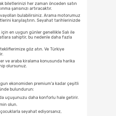
çak biletlerinizi her zaman önceden satın
nma şansınızı artıracaktır.
avayolları bulabilirsiniz. Arama motorumuz
rini karşılaştırın. Seyahat tarihlerinizde
çin en uygun günler genellikle Salı ile
tlara sahiptir, bu nedenle daha fazla
 tekliflerimize göz atın. Ve Türkiye
r.
ller ve araba kiralama konusunda harika
ahip olursunuz.
e uygun ekonomiden premium'a kadar çeşitli
önünde bulundurun:
da uçuşunuzu daha konforlu hale getirir.
min olun.
 çocuklarla seyahat ediyorsanız,