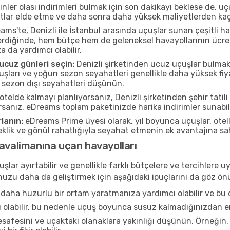
nler olası indirimleri bulmak için son dakikayı beklese de, u
atlar elde etme ve daha sonra daha yüksek maliyetlerden kaçı
ms'te, Denizli ile İstanbul arasında uçuşlar sunan çeşitli h
rdiğinde, hem bütçe hem de geleneksel havayollarının ücretle
a da yardımcı olabilir.
cuz günleri seçin:
Denizli şirketinden ucuz uçuşlar bulmak i
ları ve yoğun sezon seyahatleri genellikle daha yüksek fiya
 sezon dışı seyahatleri düşünün.
otelde kalmayı planlıyorsanız, Denizli şirketinden şehir tatili
rsanız, eDreams toplam paketinizde harika indirimler sunabili
lanın:
eDreams Prime üyesi olarak, yıl boyunca uçuşlar, ote
neklik ve gönül rahatlığıyla seyahat etmenin ek avantajına s
havalimanına uçan havayolları
şlar ayırtabilir ve genellikle farklı bütçelere ve tercihler
ğunuzu daha da geliştirmek için aşağıdaki ipuçlarını da göz 
daha huzurlu bir ortam yaratmanıza yardımcı olabilir ve bu 
u olabilir, bu nedenle uçuş boyunca susuz kalmadığınızdan e
afesini ve uçaktaki olanaklara yakınlığı düşünün. Örneğin,