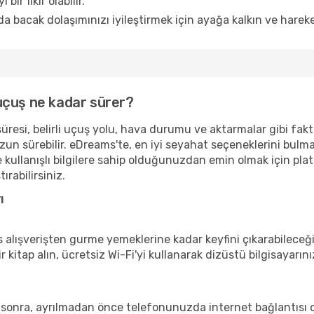
bir fikir olabilir.
a bacak dolaşımınızı iyileştirmek için ayağa kalkın ve hareke
r uçuş ne kadar sürer?
süresi, belirli uçuş yolu, hava durumu ve aktarmalar gibi faktö
uzun sürebilir. eDreams'te, en iyi seyahat seçeneklerini bulm
 kullanışlı bilgilere sahip olduğunuzdan emin olmak için pl
ırabilirsiniz.
ı
alışverişten gurme yemeklerine kadar keyfini çıkarabileceğin
bir kitap alın, ücretsiz Wi-Fi'yi kullanarak dizüstü bilgisaya
 sonra, ayrılmadan önce telefonunuzda internet bağlantısı 