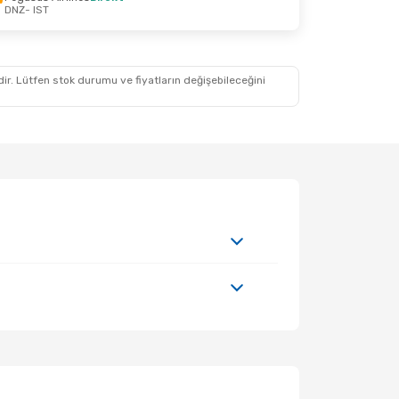
DNZ
- IST
Ekim Cum
irekt
ekt
idir. Lütfen stok durumu ve fiyatların değişebileceğini