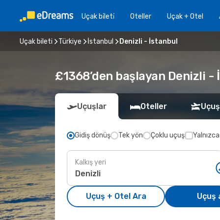
Uçak bi̇leti̇
Oteller
Uçak + Otel
Uçak bileti
Türkiye
İstanbul
Denizli - İstanbul
£1368’den başlayan Denizli - İ
Uçuşlar
Oteller
Uçuş
Gidiş dönüş
Tek yön
Çoklu uçuş
Yalnızca
Kalkış yeri
Uçuş + Otel Ara
Uçuş 