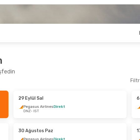
n
şfedin
Filt
29 Eylül Sal
6
Sal
- 11 Ekim Paz
1 Eylül Sal
- 2 Eyl
Pegasus Airlines
Direkt
DNZ
- IST
s Airlines
Direkt
Pegasus Airlines
D
IST
DNZ
- IST
s Airlines
Direkt
Pegasus Airlines
D
NZ
IST
- DNZ
30 Ağustos Paz
1
Pegasus Airlines
Direkt