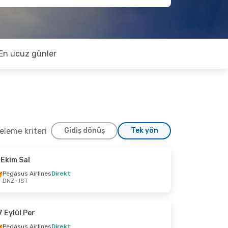
En ucuz günler
releme kriteri
Gidiş dönüş
Tek yön
 Ekim Sal
ül Çar
Pegasus Airlines
Direkt
DNZ
- IST
irekt
irekt
7 Eylül Per
Pegasus Airlines
Direkt