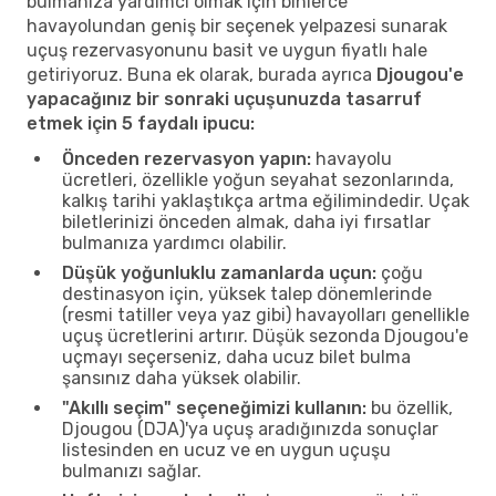
bulmanıza yardımcı olmak için binlerce
havayolundan geniş bir seçenek yelpazesi sunarak
uçuş rezervasyonunu basit ve uygun fiyatlı hale
getiriyoruz. Buna ek olarak, burada ayrıca
Djougou'e
yapacağınız bir sonraki uçuşunuzda tasarruf
etmek için 5 faydalı ipucu:
Önceden rezervasyon yapın:
havayolu
ücretleri, özellikle yoğun seyahat sezonlarında,
kalkış tarihi yaklaştıkça artma eğilimindedir. Uçak
biletlerinizi önceden almak, daha iyi fırsatlar
bulmanıza yardımcı olabilir.
Düşük yoğunluklu zamanlarda uçun:
çoğu
destinasyon için, yüksek talep dönemlerinde
(resmi tatiller veya yaz gibi) havayolları genellikle
uçuş ücretlerini artırır. Düşük sezonda Djougou'e
uçmayı seçerseniz, daha ucuz bilet bulma
şansınız daha yüksek olabilir.
"Akıllı seçim" seçeneğimizi kullanın:
bu özellik,
Djougou (DJA)'ya uçuş aradığınızda sonuçlar
listesinden en ucuz ve en uygun uçuşu
bulmanızı sağlar.