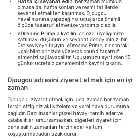
Hafta içi seyahat edin:
her zaman mümkün
olmasa da, hafta sonları ve resmi tatillerde
seyahat etmekten kaçınmak, Djougou
havalimanına yapacağınız uçuşlarda önemli
ölçüde tasarruf etmenize yardımcı olabilir.
eDreams Prime'a katılın:
en özel üyeliğimize
katılmayı düşünün ve seyahat deneyiminizi bir
üst seviyeye taşıyın. eDreams Prime, bir sonraki
uçak biletlerinizde yüzlerce pound tasarruf
etmenizi sağlayacaktır. Uçuşunuzu ayırtırken 15
günlük ücretsiz denememizin keyfini çıkarın.
Djougou adresini ziyaret etmek için en iyi
zaman
Djougou'i ziyaret etmek için ideal zaman her zaman
tercih ettiğiniz aktivitelere ve yerel hava durumuna
bağlıdır. Bazı insanlar güzel havayı tercih eder ve
kalabalıkları umursamazken, diğerleri ziyaret için
daha sakin zamanları tercih eder ve tüm
koşuşturmacadan uzak durur.