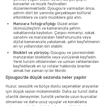
konserler ve müzik festivalleri
düzenlenmektedir. Djougou'e varmadan önce,
şehrin dört bir yanında gerçekleşen kültürel
etkinliklere ve canlı müziklere göz atın.
Manzara fotoğrafçılığı:
Güzel anları
ölümsüzleştirin ve kameranızla şehrin
sokaklarında kaybolun. Çarpıcı mimariyi, sokak
sanatını ve manzaraları telefonunuzla veya
dijital kameranızla yakalamak, şehri keşfetmenin
en iyi yollarından biri olabilir.
Bisiklet ve yürüyüş:
Djougou ve çevresindeki
manzaraları bisikletle veya yürüyerek keşfedin.
Yerel turizm ofislerinden ve uzman rehberlerden
keşfedilecek en iyi rotalar hakkında öneriler
almak her zaman iyi bir fikirdir.
Djougou'de düşük sezonda neler yapılır
Huzur, sessizlik ve bütçe dostu seçenekler arayanlar
için düşük sezon mükemmeldir. Daha az turist daha
otantik deneyimler, turistik yerlerde uzun kuyruklar
olmaması ve daha ucuz uçuşlar ve konaklama