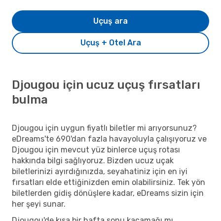
Uçuş ara
Uçuş + Otel Ara
Djougou için ucuz uçuş fırsatları
bulma
Djougou için uygun fiyatlı biletler mi arıyorsunuz?
eDreams'te 690'dan fazla havayoluyla çalışıyoruz ve
Djougou için mevcut yüz binlerce uçuş rotası
hakkında bilgi sağlıyoruz. Bizden ucuz uçak
biletlerinizi ayırdığınızda, seyahatiniz için en iyi
fırsatları elde ettiğinizden emin olabilirsiniz. Tek yön
biletlerden gidiş dönüşlere kadar, eDreams sizin için
her şeyi sunar.
Djougou'de kısa bir hafta sonu kaçamağı mı