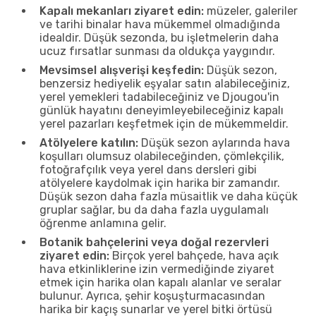
Kapalı mekanları ziyaret edin:
müzeler, galeriler
ve tarihi binalar hava mükemmel olmadığında
idealdir. Düşük sezonda, bu işletmelerin daha
ucuz fırsatlar sunması da oldukça yaygındır.
Mevsimsel alışverişi keşfedin:
Düşük sezon,
benzersiz hediyelik eşyalar satın alabileceğiniz,
yerel yemekleri tadabileceğiniz ve Djougou'in
günlük hayatını deneyimleyebileceğiniz kapalı
yerel pazarları keşfetmek için de mükemmeldir.
Atölyelere katılın:
Düşük sezon aylarında hava
koşulları olumsuz olabileceğinden, çömlekçilik,
fotoğrafçılık veya yerel dans dersleri gibi
atölyelere kaydolmak için harika bir zamandır.
Düşük sezon daha fazla müsaitlik ve daha küçük
gruplar sağlar, bu da daha fazla uygulamalı
öğrenme anlamına gelir.
Botanik bahçelerini veya doğal rezervleri
ziyaret edin:
Birçok yerel bahçede, hava açık
hava etkinliklerine izin vermediğinde ziyaret
etmek için harika olan kapalı alanlar ve seralar
bulunur. Ayrıca, şehir koşuşturmacasından
harika bir kaçış sunarlar ve yerel bitki örtüsü