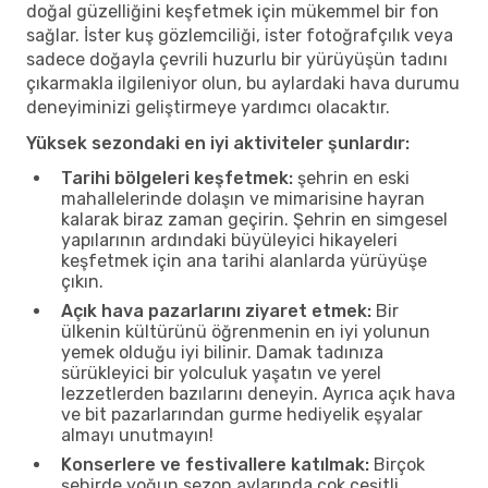
doğal güzelliğini keşfetmek için mükemmel bir fon
sağlar. İster kuş gözlemciliği, ister fotoğrafçılık veya
sadece doğayla çevrili huzurlu bir yürüyüşün tadını
çıkarmakla ilgileniyor olun, bu aylardaki hava durumu
deneyiminizi geliştirmeye yardımcı olacaktır.
Yüksek sezondaki en iyi aktiviteler şunlardır:
Tarihi bölgeleri keşfetmek:
şehrin en eski
mahallelerinde dolaşın ve mimarisine hayran
kalarak biraz zaman geçirin. Şehrin en simgesel
yapılarının ardındaki büyüleyici hikayeleri
keşfetmek için ana tarihi alanlarda yürüyüşe
çıkın.
Açık hava pazarlarını ziyaret etmek:
Bir
ülkenin kültürünü öğrenmenin en iyi yolunun
yemek olduğu iyi bilinir. Damak tadınıza
sürükleyici bir yolculuk yaşatın ve yerel
lezzetlerden bazılarını deneyin. Ayrıca açık hava
ve bit pazarlarından gurme hediyelik eşyalar
almayı unutmayın!
Konserlere ve festivallere katılmak:
Birçok
şehirde yoğun sezon aylarında çok çeşitli