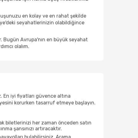
çuşunuzu en kolay ve en rahat şekilde
iye'deki seyahatlerinizin olabildiğince
ir. Bugün Avrupa'nın en büyük seyahat
dımcı olalım.
En iyi fiyatları güvence altına
viyesini korurken tasarruf etmeye başlayın.
çak biletlerinizi her zaman önceden satın
nma şansınızı artıracaktır.
vayolları bulabilirsiniz. Arama