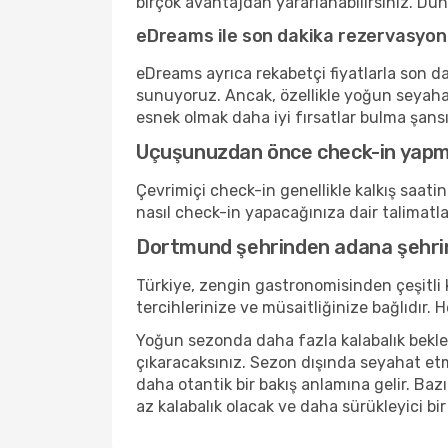
birçok avantajdan yararlanabilirsiniz. Dü
eDreams ile son dakika rezervasyon
eDreams ayrıca rekabetçi fiyatlarla son da
sunuyoruz. Ancak, özellikle yoğun seyaha
esnek olmak daha iyi fırsatlar bulma şansını
Uçuşunuzdan önce check-in yap
Çevrimiçi check-in genellikle kalkış saat
nasıl check-in yapacağınıza dair talimatl
Dortmund şehrinden adana şehrin
Türkiye, zengin gastronomisinden çeşitli
tercihlerinize ve müsaitliğinize bağlıdı
Yoğun sezonda daha fazla kalabalık bekleyi
çıkaracaksınız. Sezon dışında seyahat etm
daha otantik bir bakış anlamına gelir. Bazı
az kalabalık olacak ve daha sürükleyici bi