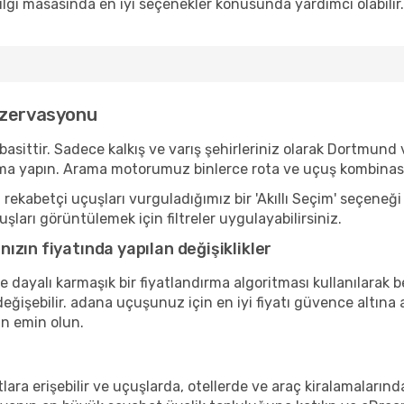
ilgi masasında en iyi seçenekler konusunda yardımcı olabilir.
ezervasyonu
ttir. Sadece kalkış ve varış şehirleriniz olarak Dortmund ve
a yapın. Arama motorumuz binlerce rota ve uçuş kombinasyo
ekabetçi uçuşları vurguladığımız bir 'Akıllı Seçim' seçeneği
şları görüntülemek için filtreler uygulayabilirsiniz.
zın fiyatında yapılan değişiklikler
ne dayalı karmaşık bir fiyatlandırma algoritması kullanılarak 
eğişebilir. adana uçuşunuz için en iyi fiyatı güvence altına a
n emin olun.
lara erişebilir ve uçuşlarda, otellerde ve araç kiralamalarınd