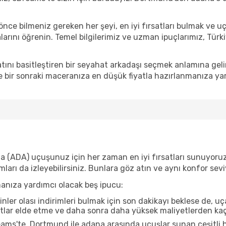
e bilmeniz gereken her şeyi, en iyi fırsatları bulmak ve u
alarını öğrenin. Temel bilgilerimiz ve uzman ipuçlarımız, Türk
ını basitleştiren bir seyahat arkadaşı seçmek anlamına gel
 bir sonraki maceranıza en düşük fiyatla hazırlanmanıza yar
 (ADA) uçuşunuz için her zaman en iyi fırsatları sunuyoruz. 
mları da izleyebilirsiniz. Bunlara göz atın ve aynı konfor se
manıza yardımcı olacak beş ipucu:
nler olası indirimleri bulmak için son dakikayı beklese de, u
atlar elde etme ve daha sonra daha yüksek maliyetlerden kaçı
ms'te, Dortmund ile adana arasında uçuşlar sunan çeşitli ha