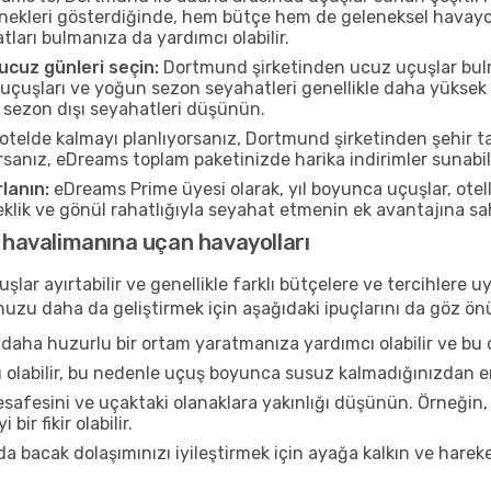
kleri gösterdiğinde, hem bütçe hem de geleneksel havayollar
atları bulmanıza da yardımcı olabilir.
cuz günleri seçin:
Dortmund şirketinden ucuz uçuşlar bulma
uçuşları ve yoğun sezon seyahatleri genellikle daha yüksek f
 sezon dışı seyahatleri düşünün.
otelde kalmayı planlıyorsanız, Dortmund şirketinden şehir tati
rsanız, eDreams toplam paketinizde harika indirimler sunabili
lanın:
eDreams Prime üyesi olarak, yıl boyunca uçuşlar, ote
neklik ve gönül rahatlığıyla seyahat etmenin ek avantajına s
havalimanına uçan havayolları
şlar ayırtabilir ve genellikle farklı bütçelere ve tercihler
ğunuzu daha da geliştirmek için aşağıdaki ipuçlarını da göz 
daha huzurlu bir ortam yaratmanıza yardımcı olabilir ve bu 
u olabilir, bu nedenle uçuş boyunca susuz kalmadığınızdan e
afesini ve uçaktaki olanaklara yakınlığı düşünün. Örneğin,
bir fikir olabilir.
a bacak dolaşımınızı iyileştirmek için ayağa kalkın ve hareke