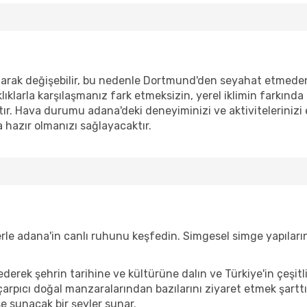
rak değişebilir, bu nedenle Dortmund'den seyahat etmeden 
klıklarla karşılaşmanız fark etmeksizin, yerel iklimin farkın
ır. Hava durumu adana'deki deneyiminizi ve aktivitelerinizi e
 hazır olmanızı sağlayacaktır.
elerle adana'in canlı ruhunu keşfedin. Simgesel simge yapıla
ederek şehrin tarihine ve kültürüne dalın ve Türkiye'in çeşitl
çarpıcı doğal manzaralarından bazılarını ziyaret etmek şarttır.
e sunacak bir şeyler sunar.