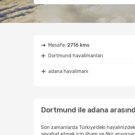
Mesafe:
2716 kms
Dortmund havalimanları
adana havalimanı
Dortmund ile adana arasınd
Son zamanlarda Türkiye'deki hayalinizdek
seyahat etmek için ilham ve fikir arıyors