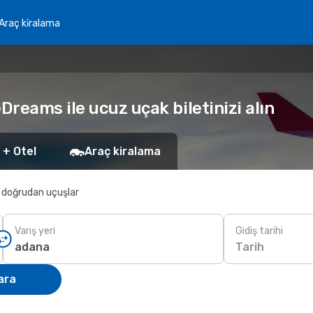
Araç ki̇ralama
reams ile ucuz uçak biletinizi alın
 + Otel
Araç kiralama
 doğrudan uçuşlar
Varış yeri
Gidiş tarihi
Tarih
ara