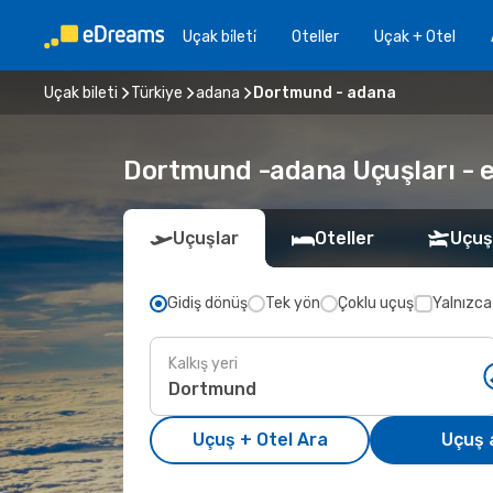
Uçak bi̇leti̇
Oteller
Uçak + Otel
Uçak bileti
Türkiye
adana
Dortmund - adana
Dortmund -adana Uçuşları - eD
Uçuşlar
Oteller
Uçuş
Gidiş dönüş
Tek yön
Çoklu uçuş
Yalnızca
Kalkış yeri
Uçuş + Otel Ara
Uçuş 