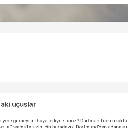
aki uçuşlar
i yere gitmeyi mi hayal ediyorsunuz? Dortmund'den uzakta 
anız, eDreams'te sizin için buradayız. Dortmund'den adana'e 