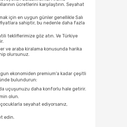
ının ücretlerini karşılaştırın. Seyahat
k için en uygun günler genellikle Salı
iyatlara sahiptir, bu nedenle daha fazla
li tekliflerimize göz atın. Ve Türkiye
r.
ller ve araba kiralama konusunda harika
ahip olursunuz.
e uygun ekonomiden premium'a kadar çeşitli
önünde bulundurun:
da uçuşunuzu daha konforlu hale getirir.
min olun.
 çocuklarla seyahat ediyorsanız,
t edin.