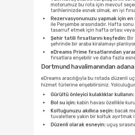
motorumuz bu rota için mevcut seçene
tarihlerinizde esnek olmak, en iyi fırs
Rezervasyonunuzu yapmak için en u
ile Perşembe arasındadır. Hafta sonu 
tasarruf etmek için hafta ortası veya
Şehir tatili fırsatlarını keşfedin:
Bir 
şehrinde bir araba kiralamayı planlıyo
eDreams Prime fırsatlarından yarar
fırsatlara erişebilir ve daha fazla es
Dortmund havalimanından adana 
eDreams aracılığıyla bu rotada düzenli uçu
hizmet türlerine erişebilirsiniz. Yolculu
Gürültü önleyici kulaklıklar kullanın:
Bol su için:
kabin havası özellikle kur
Koltuğunuzu akıllıca seçin:
bacak mes
tuvaletlere yakın bir koltuk ayırtmak iyi 
Düzenli olarak esneyin:
uçuş sırasınd