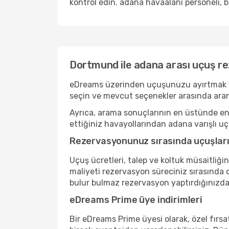
kontrol edin. adana havaalanı personeli, b
Dortmund ile adana arası uçuş r
eDreams üzerinden uçuşunuzu ayırtmak basi
seçin ve mevcut seçenekler arasında aram
Ayrıca, arama sonuçlarının en üstünde en r
ettiğiniz havayollarından adana varışlı uçu
Rezervasyonunuz sırasında uçuşlarını
Uçuş ücretleri, talep ve koltuk müsaitliği
maliyeti rezervasyon süreciniz sırasında d
bulur bulmaz rezervasyon yaptırdığınızda
eDreams Prime üye indirimleri
Bir eDreams Prime üyesi olarak, özel fırsat