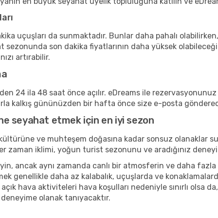
nyanın en büyük seyahat üyelik topluluğuna katılın ve eDrea
ları
kika uçuşları da sunmaktadır. Bunlar daha pahalı olabilirken,
t sezonunda son dakika fiyatlarının daha yüksek olabileceği
zı artırabilir.
ma
inden 24 ila 48 saat önce açılır. eDreams ile rezervasyonun
arla kalkış gününüzden bir hafta önce size e-posta göndere
e seyahat etmek için en iyi sezon
 kültürüne ve muhteşem doğasına kadar sonsuz olanaklar su
r. Her zaman iklimi, yoğun turist sezonunu ve aradığınız de
n, ancak aynı zamanda canlı bir atmosferin ve daha fazla kül
ek genellikle daha az kalabalık, uçuşlarda ve konaklamalard
 açık hava aktiviteleri hava koşulları nedeniyle sınırlı olsa 
r deneyime olanak tanıyacaktır.