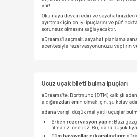
var!
Okumaya devam edin ve seyahatinizden önc
ayırtmak için en iyi ipuçlarını ve püf nokt
sorunsuz olmasını sağlayacaktır.
eDreams'i seçmek, seyahat planlama sanat
acentesiyle rezervasyonunuzu yaptırın ve
Ucuz uçak bileti bulma ipuçları
eDreams'te, Dortmund (DTM) kalkışlı adana
aldığınızdan emin olmak için, şu kolay adı
adana varışlı düşük maliyetli uçuşlar bul
Erken rezervasyon yapın:
Bazı gezgi
almanızı öneririz. Bu, daha düşük fiy
Tüm havayollarını karşılaştırın:
eDrea