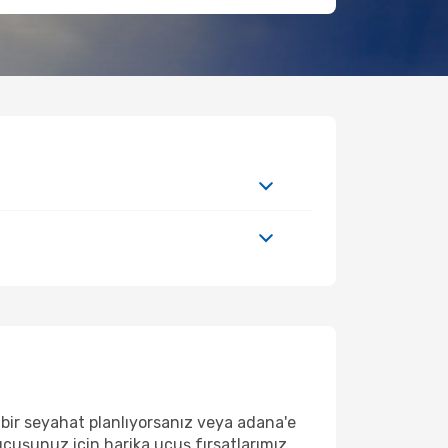
bir seyahat planlıyorsanız veya adana'e
uçuşunuz için harika uçuş fırsatlarımız