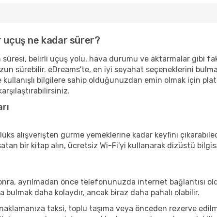
r uçuş ne kadar sürer?
üresi, belirli uçuş yolu, hava durumu ve aktarmalar gibi faktö
uzun sürebilir. eDreams'te, en iyi seyahat seçeneklerini bulm
e kullanışlı bilgilere sahip olduğunuzdan emin olmak için 
rşılaştırabilirsiniz.
arı
s alışverişten gurme yemeklerine kadar keyfini çıkarabilece
 satan bir kitap alın, ücretsiz Wi-Fi'yi kullanarak dizüstü bi
onra, ayrılmadan önce telefonunuzda internet bağlantısı old
 bulmak daha kolaydır, ancak biraz daha pahalı olabilir.
klamanıza taksi, toplu taşıma veya önceden rezerve edilmiş 