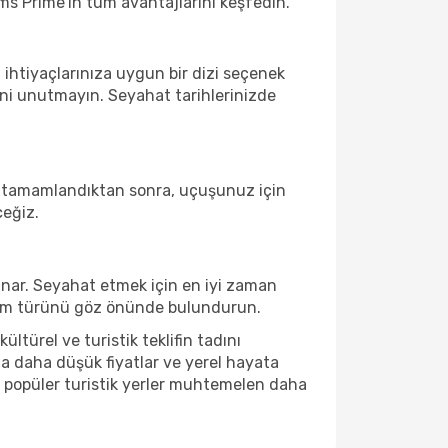
ms Prime'ın tüm avantajlarını keşfedin.
 ihtiyaçlarınıza uygun bir dizi seçenek
ni unutmayın. Seyahat tarihlerinizde
uz tamamlandıktan sonra, uçuşunuz için
ceğiz.
nar. Seyahat etmek için en iyi zaman
neyim türünü göz önünde bulundurun.
türel ve turistik teklifin tadını
a daha düşük fiyatlar ve yerel hayata
da, popüler turistik yerler muhtemelen daha