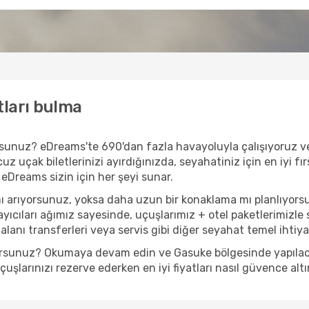
tları bulma
yorsunuz? eDreams'te 690'dan fazla havayoluyla çalışıyoruz 
z uçak biletlerinizi ayırdığınızda, seyahatiniz için en iyi fır
 eDreams sizin için her şeyi sunar.
ı arıyorsunuz, yoksa daha uzun bir konaklama mı planlıyors
yıcıları ağımız sayesinde, uçuşlarımız + otel paketlerimizle s
anı transferleri veya servis gibi diğer seyahat temel ihtiyaçl
yorsunuz? Okumaya devam edin ve Gasuke bölgesinde yapılacak
şlarınızı rezerve ederken en iyi fiyatları nasıl güvence altı