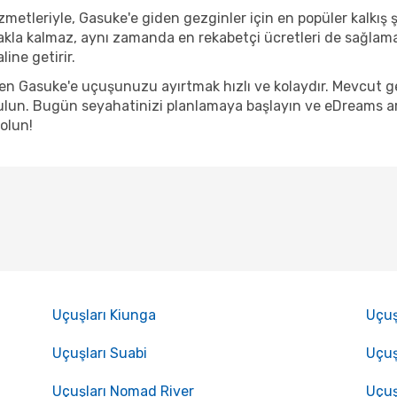
metleriyle, Gasuke'e giden gezginler için en popüler kalkış şe
akla kalmaz, aynı zamanda en rekabetçi ücretleri de sağlama
ine getirir.
nden Gasuke'e uçuşunuzu ayırtmak hızlı ve kolaydır. Mevcut 
lun. Bugün seyahatinizi planlamaya başlayın ve eDreams arac
olun!
Uçuşları Kiunga
Uçuş
Uçuşları Suabi
Uçuş
Uçuşları Nomad River
Uçuş