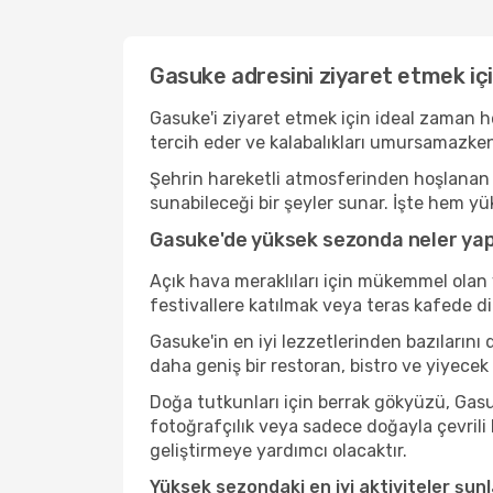
Gasuke adresini ziyaret etmek içi
Gasuke'i ziyaret etmek için ideal zaman h
tercih eder ve kalabalıkları umursamazken
Şehrin hareketli atmosferinden hoşlanan b
sunabileceği bir şeyler sunar. İşte hem yü
Gasuke'de yüksek sezonda neler yapı
Açık hava meraklıları için mükemmel olan 
festivallere katılmak veya teras kafede d
Gasuke'in en iyi lezzetlerinden bazıları
daha geniş bir restoran, bistro ve yiyecek
Doğa tutkunları için berrak gökyüzü, Gasuk
fotoğrafçılık veya sadece doğayla çevrili
geliştirmeye yardımcı olacaktır.
Yüksek sezondaki en iyi aktiviteler şunl