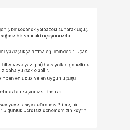
 geniş bir seçenek yelpazesi sunarak uçuş
ağınız bir sonraki uçuşunuzda
ihi yaklaştıkça artma eğilimindedir. Uçak
ller veya yaz gibi) havayolları genellikle
z daha yüksek olabilir.
tesinden en ucuz ve en uygun uçuşu
t etmekten kaçınmak, Gasuke
seviyeye taşıyın. eDreams Prime, bir
n 15 günlük ücretsiz denememizin keyfini