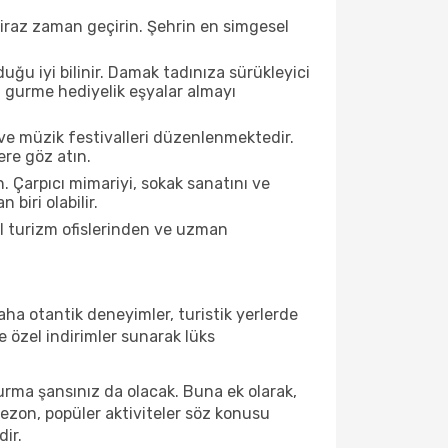
biraz zaman geçirin. Şehrin en simgesel
ğu iyi bilinir. Damak tadınıza sürükleyici
an gurme hediyelik eşyalar almayı
ve müzik festivalleri düzenlenmektedir.
ere göz atın.
. Çarpıcı mimariyi, sokak sanatını ve
biri olabilir.
l turizm ofislerinden ve uzman
ha otantik deneyimler, turistik yerlerde
 özel indirimler sunarak lüks
urma şansınız da olacak. Buna ek olarak,
sezon, popüler aktiviteler söz konusu
dir.