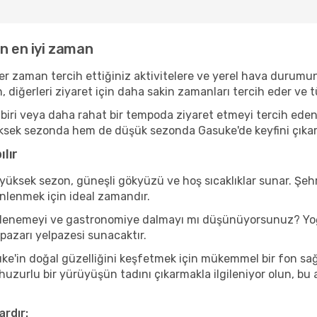
n en iyi zaman
er zaman tercih ettiğiniz aktivitelere ve yerel hava durumun
, diğerleri ziyaret için daha sakin zamanları tercih eder v
iri veya daha rahat bir tempoda ziyaret etmeyi tercih eden 
ksek sezonda hem de düşük sezonda Gasuke'de keyfini çıkarabil
lır
yüksek sezon, güneşli gökyüzü ve hoş sıcaklıklar sunar. Şehr
inlenmek için ideal zamandır.
nı denemeyi ve gastronomiye dalmayı mı düşünüyorsunuz? Yoğ
 pazarı yelpazesi sunacaktır.
e'in doğal güzelliğini keşfetmek için mükemmel bir fon sağla
 huzurlu bir yürüyüşün tadını çıkarmakla ilgileniyor olun, b
ardır: