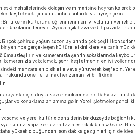
n eski mahallelerinde dolaşın ve mimarisine hayran kalarak 
eleri keşfetmek için ana tarihi alanlarda yürüyüşe çıkın.
:
Bir ülkenin kültürünü öğrenmenin en iyi yolunun yemek oldu
rden bazılarını deneyin. Ayrıca açık hava ve bit pazarlarınd
:
Birçok şehirde yoğun sezon aylarında çok çeşitli konserler 
ir yanında gerçekleşen kültürel etkinliklere ve canlı müzikl
ölümsüzleştirin ve kameranızla şehrin sokaklarında kaybolun
 kameranızla yakalamak, şehri keşfetmenin en iyi yollarından 
indeki manzaraları bisikletle veya yürüyerek keşfedin. Yere
r hakkında öneriler almak her zaman iyi bir fikirdir.
ır
r arayanlar için düşük sezon mükemmeldir. Daha az turist da
lar ve konaklama anlamına gelir. Yerel işletmeler genellikle
.
 yaşama ve yerel kültürle daha derin bir düzeyde bağlantı k
asyonlarınızı yaparken daha fazla esneklik bulacaksınız. Bu 
ı daha yüksek olduğundan, son dakika gezginleri için de ideal