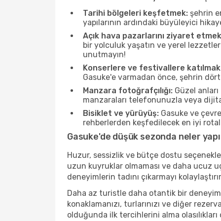
Tarihi bölgeleri keşfetmek:
şehrin e
yapılarının ardındaki büyüleyici hikay
Açık hava pazarlarını ziyaret etmek
bir yolculuk yaşatın ve yerel lezzetle
unutmayın!
Konserlere ve festivallere katılmak
Gasuke'e varmadan önce, şehrin dört b
Manzara fotoğrafçılığı:
Güzel anları 
manzaraları telefonunuzla veya dijital
Bisiklet ve yürüyüş:
Gasuke ve çevres
rehberlerden keşfedilecek en iyi rotala
Gasuke'de düşük sezonda neler yapıl
Huzur, sessizlik ve bütçe dostu seçenekle
uzun kuyruklar olmaması ve daha ucuz uçuş
deneyimlerin tadını çıkarmayı kolaylaştırır
Daha az turistle daha otantik bir deneyim
konaklamanızı, turlarınızı ve diğer rezerv
olduğunda ilk tercihlerini alma olasılıklar