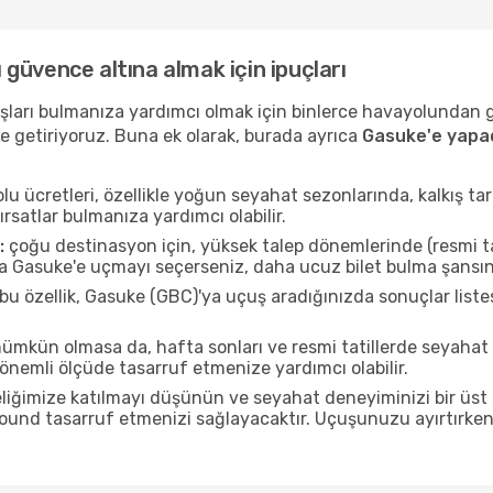
ı güvence altına almak için ipuçları
uçuşları bulmanıza yardımcı olmak için binlerce havayolundan
e getiriyoruz. Buna ek olarak, burada ayrıca
Gasuke'e yapac
u ücretleri, özellikle yoğun seyahat sezonlarında, kalkış tar
ırsatlar bulmanıza yardımcı olabilir.
:
çoğu destinasyon için, yüksek talep dönemlerinde (resmi tati
da Gasuke'e uçmayı seçerseniz, daha ucuz bilet bulma şansını
bu özellik, Gasuke (GBC)'ya uçuş aradığınızda sonuçlar lis
mkün olmasa da, hafta sonları ve resmi tatillerde seyaha
nemli ölçüde tasarruf etmenize yardımcı olabilir.
liğimize katılmayı düşünün ve seyahat deneyiminizi bir üst 
 pound tasarruf etmenizi sağlayacaktır. Uçuşunuzu ayırtırke