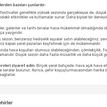
erden bazıları şunlardır:
estivaller genellikle yüksek sezonda gerçekleşse de, düşük 
aklı etkinlikler ve kutlamalar sunar. Daha kişisel bir deney
r, galeriler ve tarihi binalar hava mükemmel olmadığında id
ça yaygındır.
sezon, benzersiz hediyelik eşyalar satın alabileceğiniz, yer
iz kapalı yerel pazarları keşfetmek için de mükemmeldir.
nda hava koşulları olumsuz olabileceğinden, çömlekçilik, foto
 zamandır. Düşük sezon daha fazla müsaitlik ve daha küçük g
rvleri ziyaret edin:
Birçok yerel bahçede, hava açık hava etk
ve seralar bulunur. Ayrıca, şehir koşuşturmacasından harika bi
sağlarlar.
hirler