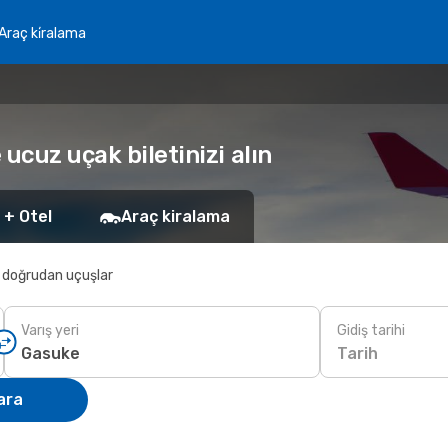
Araç ki̇ralama
ucuz uçak biletinizi alın
 + Otel
Araç kiralama
 doğrudan uçuşlar
Varış yeri
Gidiş tarihi
Tarih
ara