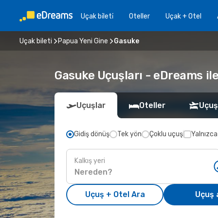
Uçak bi̇leti̇
Oteller
Uçak + Otel
Uçak bileti
Papua Yeni Gine
Gasuke
Gasuke Uçuşları - eDreams ile 
Uçuşlar
Oteller
Uçuş
Gidiş dönüş
Tek yön
Çoklu uçuş
Yalnızca
Kalkış yeri
Uçuş + Otel Ara
Uçuş 