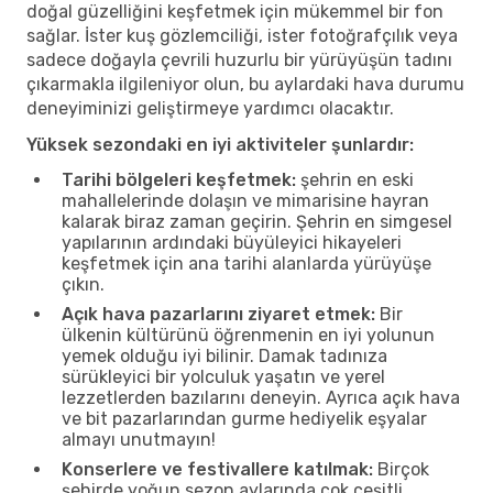
doğal güzelliğini keşfetmek için mükemmel bir fon
sağlar. İster kuş gözlemciliği, ister fotoğrafçılık veya
sadece doğayla çevrili huzurlu bir yürüyüşün tadını
çıkarmakla ilgileniyor olun, bu aylardaki hava durumu
deneyiminizi geliştirmeye yardımcı olacaktır.
Yüksek sezondaki en iyi aktiviteler şunlardır:
Tarihi bölgeleri keşfetmek:
şehrin en eski
mahallelerinde dolaşın ve mimarisine hayran
kalarak biraz zaman geçirin. Şehrin en simgesel
yapılarının ardındaki büyüleyici hikayeleri
keşfetmek için ana tarihi alanlarda yürüyüşe
çıkın.
Açık hava pazarlarını ziyaret etmek:
Bir
ülkenin kültürünü öğrenmenin en iyi yolunun
yemek olduğu iyi bilinir. Damak tadınıza
sürükleyici bir yolculuk yaşatın ve yerel
lezzetlerden bazılarını deneyin. Ayrıca açık hava
ve bit pazarlarından gurme hediyelik eşyalar
almayı unutmayın!
Konserlere ve festivallere katılmak:
Birçok
şehirde yoğun sezon aylarında çok çeşitli