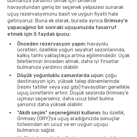
bulmanıza yardımcı olmak için binlerce
havayolundan geniş bir seçenek yelpazesi sunarak
uçuş rezervasyonunu basit ve uygun fiyatlı hale
getiriyoruz. Buna ek olarak, burada ayrıca
Grimsey'e
yapacağınız bir sonraki uçuşunuzda tasarruf
etmek için 5 faydalı ipucu:
Önceden rezervasyon yapın:
havayolu
ücretleri, özellikle yoğun seyahat sezonlarında,
kalkış tarihi yaklaştıkça artma eğilimindedir. Uçak
biletlerinizi önceden almak, daha iyi fırsatlar
bulmanıza yardımcı olabilir.
Düşük yoğunluklu zamanlarda uçun:
çoğu
destinasyon için, yüksek talep dönemlerinde
(resmi tatiller veya yaz gibi) havayolları genellikle
uçuş ücretlerini artırır. Düşük sezonda Grimsey'e
uçmayı seçerseniz, daha ucuz bilet bulma
şansınız daha yüksek olabilir.
"Akıllı seçim" seçeneğimizi kullanın:
bu özellik,
Grimsey (GRY)'ya uçuş aradığınızda sonuçlar
listesinden en ucuz ve en uygun uçuşu
bulmanızı sağlar.