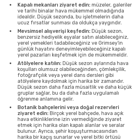
Kapalı mekanları ziyaret edin:
müzeler, galeriler
ve tarihi binalar hava mükemmel olmadığında
idealdir. Düşük sezonda, bu işletmelerin daha
ucuz fırsatlar sunması da oldukça yaygındır.
Mevsimsel alışverişi keşfedin:
Düşük sezon,
benzersiz hediyelik eşyalar satın alabileceğiniz,
yerel yemekleri tadabileceğiniz ve Grimsey'in
günlük hayatını deneyimleyebileceğiniz kapalı
yerel pazarları keşfetmek için de mükemmeldir.
Atölyelere katılın:
Düşük sezon aylarında hava
koşulları olumsuz olabileceğinden, çömlekçilik,
fotoğrafçılık veya yerel dans dersleri gibi
atölyelere kaydolmak için harika bir zamandır.
Düşük sezon daha fazla müsaitlik ve daha küçük
gruplar sağlar, bu da daha fazla uygulamalı
öğrenme anlamına gelir.
Botanik bahçelerini veya doğal rezervleri
ziyaret edin:
Birçok yerel bahçede, hava açık
hava etkinliklerine izin vermediğinde ziyaret
etmek için harika olan kapalı alanlar ve seralar
bulunur. Ayrıca, şehir koşuşturmacasından
harika bir kaçış sunarlar ve yerel bitki örtüsü