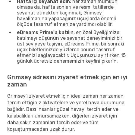
Hafta içi seyahat edin:
her zaman mümkün
olmasa da, hafta sonları ve resmi tatillerde
seyahat etmekten kaçınmak, Grimsey
havalimanına yapacağınız uçuşlarda önemli
ölçüde tasarruf etmenize yardımcı olabilir.
eDreams Prime'a katılın:
en özel üyeliğimize
katılmayı düşünün ve seyahat deneyiminizi bir
üst seviyeye taşıyın. eDreams Prime, bir sonraki
uçak biletlerinizde yüzlerce pound tasarruf
etmenizi sağlayacaktır. Uçuşunuzu ayırtırken 15
günlük ücretsiz denememizin keyfini çıkarın.
Grimsey adresini ziyaret etmek için en iyi
zaman
Grimsey'i ziyaret etmek için ideal zaman her zaman
tercih ettiğiniz aktivitelere ve yerel hava durumuna
bağlıdır. Bazı insanlar güzel havayı tercih eder ve
kalabalıkları umursamazken, diğerleri ziyaret için
daha sakin zamanları tercih eder ve tüm
koşuşturmacadan uzak durur.