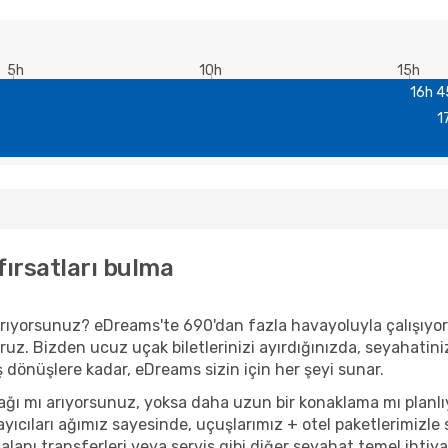
5h
10h
15h
16h 
1
fırsatları bulma
i arıyorsunuz? eDreams'te 690'dan fazla havayoluyla çalışıy
ruz. Bizden ucuz uçak biletlerinizi ayırdığınızda, seyahatiniz 
iş dönüşlere kadar, eDreams sizin için her şeyi sunar.
ağı mı arıyorsunuz, yoksa daha uzun bir konaklama mı planl
yıcıları ağımız sayesinde, uçuşlarımız + otel paketlerimizle s
anı transferleri veya servis gibi diğer seyahat temel ihtiyaçl