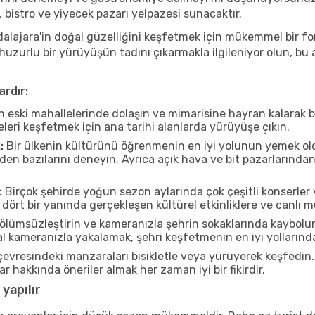
, bistro ve yiyecek pazarı yelpazesi sunacaktır.
lajara'in doğal güzelliğini keşfetmek için mükemmel bir fon s
 huzurlu bir yürüyüşün tadını çıkarmakla ilgileniyor olun, b
ardır:
n eski mahallelerinde dolaşın ve mimarisine hayran kalarak 
eleri keşfetmek için ana tarihi alanlarda yürüyüşe çıkın.
:
Bir ülkenin kültürünü öğrenmenin en iyi yolunun yemek oldu
rden bazılarını deneyin. Ayrıca açık hava ve bit pazarlarınd
:
Birçok şehirde yoğun sezon aylarında çok çeşitli konserler 
ört bir yanında gerçekleşen kültürel etkinliklere ve canlı m
ölümsüzleştirin ve kameranızla şehrin sokaklarında kaybolun
 kameranızla yakalamak, şehri keşfetmenin en iyi yollarından 
evresindeki manzaraları bisikletle veya yürüyerek keşfedin.
r hakkında öneriler almak her zaman iyi bir fikirdir.
yapılır