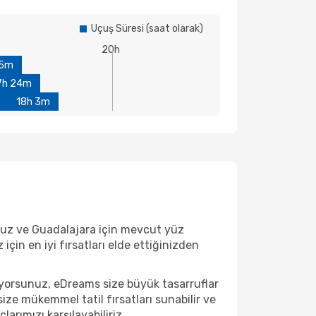
Uçuş Süresi (saat olarak)
20h
45m
7h 24m
18h 3m
oruz ve Guadalajara için mevcut yüz
için en iyi fırsatları elde ettiğinizden
ıyorsunuz, eDreams size büyük tasarruflar
ize mükemmel tatil fırsatları sunabilir ve
arımızı karşılayabiliriz.