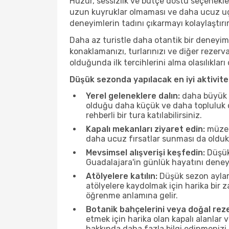
Huzur, sessizlik ve bütçe dostu seçenekle
uzun kuyruklar olmaması ve daha ucuz uçuş
deneyimlerin tadını çıkarmayı kolaylaştırır
Daha az turistle daha otantik bir deneyim
konaklamanızı, turlarınızı ve diğer rezerv
olduğunda ilk tercihlerini alma olasılıklar
Düşük sezonda yapılacak en iyi aktivitel
Yerel geleneklere dalın:
daha büyük f
olduğu daha küçük ve daha topluluk od
rehberli bir tura katılabilirsiniz.
Kapalı mekanları ziyaret edin:
müzele
daha ucuz fırsatlar sunması da olduk
Mevsimsel alışverişi keşfedin:
Düşük 
Guadalajara'in günlük hayatını deney
Atölyelere katılın:
Düşük sezon ayları
atölyelere kaydolmak için harika bir
öğrenme anlamına gelir.
Botanik bahçelerini veya doğal reze
etmek için harika olan kapalı alanlar 
hakkında daha fazla bilgi edinmenizi 