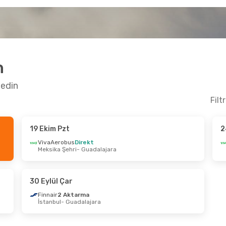
n
fedin
Filt
19 Ekim Pzt
2
 Pzt
- 23 Ekim Cum
19 Eylül Cmt
- 20 
VivaAerobus
Direkt
Meksika Şehri
- Guadalajara
erobus
Direkt
Volaris
Direkt
a Şehri
- Guadalajara
Los Angeles
- Gua
erobus
Direkt
VivaAerobus
Direk
lajara
- Meksika Şehri
Guadalajara
- Los
30 Eylül Çar
Finnair
2 Aktarma
İstanbul
- Guadalajara