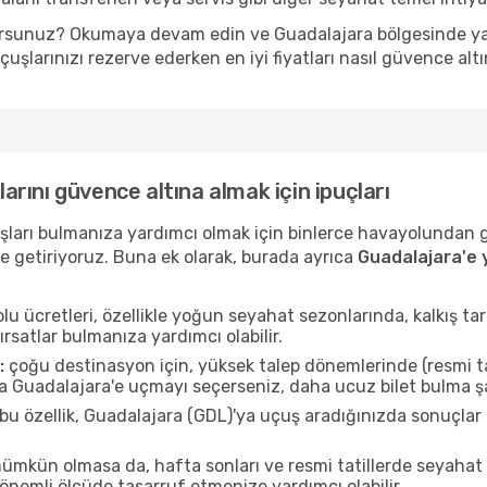
yorsunuz? Okumaya devam edin ve Guadalajara bölgesinde yapıl
şlarınızı rezerve ederken en iyi fiyatları nasıl güvence altı
larını güvence altına almak için ipuçları
uçuşları bulmanıza yardımcı olmak için binlerce havayolundan
e getiriyoruz. Buna ek olarak, burada ayrıca
Guadalajara'e 
u ücretleri, özellikle yoğun seyahat sezonlarında, kalkış tar
ırsatlar bulmanıza yardımcı olabilir.
:
çoğu destinasyon için, yüksek talep dönemlerinde (resmi tati
da Guadalajara'e uçmayı seçerseniz, daha ucuz bilet bulma şa
bu özellik, Guadalajara (GDL)'ya uçuş aradığınızda sonuçla
mkün olmasa da, hafta sonları ve resmi tatillerde seyaha
nemli ölçüde tasarruf etmenize yardımcı olabilir.