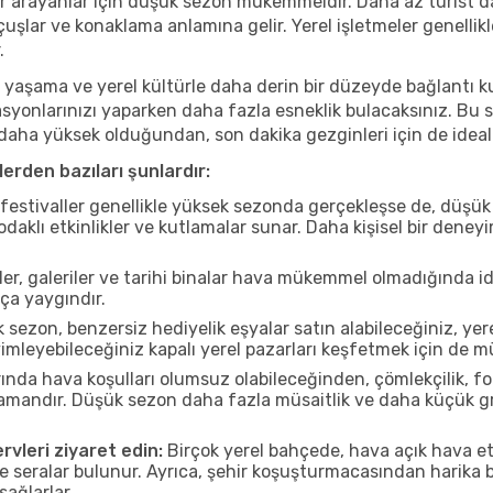
r arayanlar için düşük sezon mükemmeldir. Daha az turist da
lar ve konaklama anlamına gelir. Yerel işletmeler genellikle
.
 yaşama ve yerel kültürle daha derin bir düzeyde bağlantı k
asyonlarınızı yaparken daha fazla esneklik bulacaksınız. Bu 
ı daha yüksek olduğundan, son dakika gezginleri için de ideal
erden bazıları şunlardır:
estivaller genellikle yüksek sezonda gerçekleşse de, düşük 
aklı etkinlikler ve kutlamalar sunar. Daha kişisel bir deney
r, galeriler ve tarihi binalar hava mükemmel olmadığında id
ça yaygındır.
sezon, benzersiz hediyelik eşyalar satın alabileceğiniz, yer
imleyebileceğiniz kapalı yerel pazarları keşfetmek için de 
nda hava koşulları olumsuz olabileceğinden, çömlekçilik, foto
 zamandır. Düşük sezon daha fazla müsaitlik ve daha küçük g
rvleri ziyaret edin:
Birçok yerel bahçede, hava açık hava etk
ve seralar bulunur. Ayrıca, şehir koşuşturmacasından harika bi
sağlarlar.