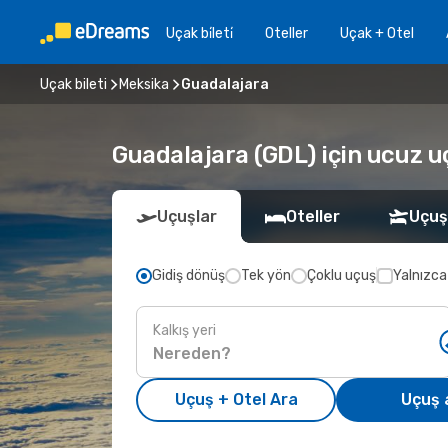
Uçak bi̇leti̇
Oteller
Uçak + Otel
Uçak bileti
Meksika
Guadalajara
Guadalajara (GDL) için ucuz u
Uçuşlar
Oteller
Uçuş
Gidiş dönüş
Tek yön
Çoklu uçuş
Yalnızca
Kalkış yeri
Uçuş + Otel Ara
Uçuş 