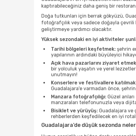
kaptırabileceğiniz daha geniş bir restoran
Doğa tutkunları için berrak gökyüzü, Guada
fotoğrafçılık veya sadece doğayla çevrili
geliştirmeye yardımcı olacaktır.
Yüksek sezondaki en iyi aktiviteler şunl
Tarihi bölgeleri keşfetmek:
şehrin e
yapılarının ardındaki büyüleyici hikay
Açık hava pazarlarını ziyaret etmek
bir yolculuk yaşatın ve yerel lezzetle
unutmayın!
Konserlere ve festivallere katılmak
Guadalajara'e varmadan önce, şehrin d
Manzara fotoğrafçılığı:
Güzel anları 
manzaraları telefonunuzla veya dijital
Bisiklet ve yürüyüş:
Guadalajara ve ç
rehberlerden keşfedilecek en iyi rotala
Guadalajara'de düşük sezonda neler 