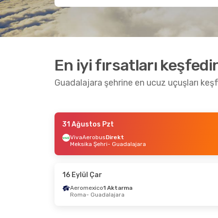
En iyi fırsatları keşfedi
Guadalajara şehrine en ucuz uçuşları keş
31 Ağustos Pzt
30 Ağustos Paz
- 4 Eylül Cum
19 Ekim
VivaAerobus
Direkt
Meksika Şehri
- Guadalajara
Volaris
Direkt
VivaA
Meksiko - Toluca
- Guadalajara
Meksik
Volaris
Direkt
VivaA
Guadalajara
- Meksiko - Toluca
Guada
16 Eylül Çar
Aeromexico
1 Aktarma
Roma
- Guadalajara
7 Eylül Pzt
- 13 Eylül Paz
Turkish Airlines
1 Aktarma
İstanbul
- Guadalajara