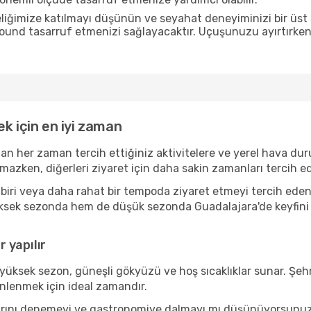
liğimize katılmayı düşünün ve seyahat deneyiminizi bir üst 
 pound tasarruf etmenizi sağlayacaktır. Uçuşunuzu ayırtırke
k için en iyi zaman
man her zaman tercih ettiğiniz aktivitelere ve yerel hava dur
amazken, diğerleri ziyaret için daha sakin zamanları tercih
iri veya daha rahat bir tempoda ziyaret etmeyi tercih eden b
üksek sezonda hem de düşük sezonda Guadalajara'de keyfini çı
 yapılır
yüksek sezon, güneşli gökyüzü ve hoş sıcaklıklar sunar. Şehr
inlenmek için ideal zamandır.
ılarını denemeyi ve gastronomiye dalmayı mı düşünüyorsunu