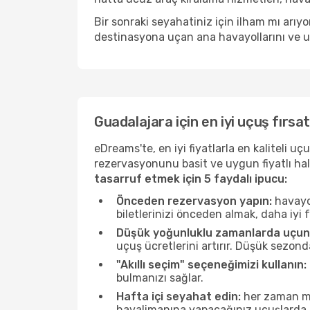
Bir sonraki seyahatiniz için ilham mı arı
destinasyona uçan ana havayollarını ve uçu
Guadalajara için en iyi uçuş fırsat
eDreams'te, en iyi fiyatlarla en kaliteli 
rezervasyonunu basit ve uygun fiyatlı hal
tasarruf etmek için 5 faydalı ipucu:
Önceden rezervasyon yapın:
havayol
biletlerinizi önceden almak, daha iyi f
Düşük yoğunluklu zamanlarda uçun
uçuş ücretlerini artırır. Düşük sezon
"Akıllı seçim" seçeneğimizi kullanın:
bulmanızı sağlar.
Hafta içi seyahat edin:
her zaman mü
havalimanına yapacağınız uçuşlarda ö