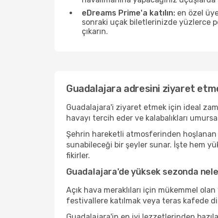
eDreams Prime'a katılın:
en özel üye
sonraki uçak biletlerinizde yüzlerce
çıkarın.
Guadalajara adresini ziyaret etme
Guadalajara'i ziyaret etmek için ideal za
havayı tercih eder ve kalabalıkları umurs
Şehrin hareketli atmosferinden hoşlanan b
sunabileceği bir şeyler sunar. İşte hem y
fikirler.
Guadalajara'de yüksek sezonda neler
Açık hava meraklıları için mükemmel olan 
festivallere katılmak veya teras kafede d
Guadalajara'in en iyi lezzetlerinden baz