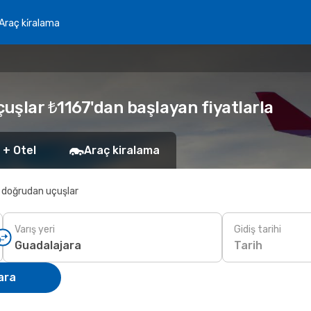
Araç ki̇ralama
çuşlar ₺1167'dan başlayan fiyatlarla
 + Otel
Araç kiralama
 doğrudan uçuşlar
Varış yeri
Gidiş tarihi
Tarih
ara