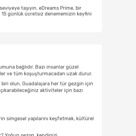
seviyeye taşıyın. eDreams Prime, bir
n 15 günlük ücretsiz denememizin keyfini
umuna bağlıdır. Bazı insanlar güzel
 eder ve tüm koşuşturmacadan uzak durur.
iri olun, Guadalajara her tür gezgin için
karabileceğiniz aktiviteler için bazı
in simgesel yapılarını keşfetmek, kültürel
z? Yoğun sezon, kendinizi