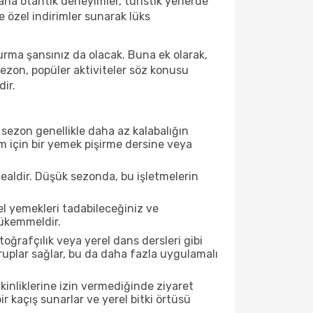
ha otantik deneyimler, turistik yerlerde
 özel indirimler sunarak lüks
urma şansınız da olacak. Buna ek olarak,
sezon, popüler aktiviteler söz konusu
dir.
sezon genellikle daha az kalabalığın
im için bir yemek pişirme dersine veya
ealdir. Düşük sezonda, bu işletmelerin
el yemekleri tadabileceğiniz ve
mükemmeldir.
ğrafçılık veya yerel dans dersleri gibi
ruplar sağlar, bu da daha fazla uygulamalı
inliklerine izin vermediğinde ziyaret
r kaçış sunarlar ve yerel bitki örtüsü