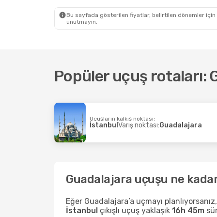
Turkish Airlines
1 Aktarma
Guadalajara
- İstanbul
Bu sayfada gösterilen fiyatlar, belirtilen dönemler için
unutmayın.
Popüler uçuş rotaları:
Uçuşların kalkış noktası:
İstanbul
Varış noktası:
Guadalajara
Guadalajara uçuşu ne kada
Eğer Guadalajara’a uçmayı planlıyorsanız,
İstanbul
çıkışlı uçuş yaklaşık
16h 45m
sür