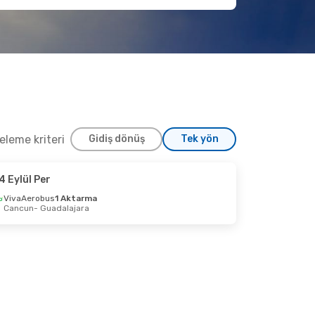
releme kriteri
Gidiş dönüş
Tek yön
4 Eylül Per
Eylül Paz
VivaAerobus
1 Aktarma
Cancun
- Guadalajara
dalajara
t
 Angeles