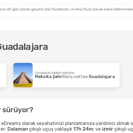
 son 20 gün içinde geçerli olan fiyatlardır ve nihai fiyat olarak kabul edilmemel
 Guadalajara
Uçuşların kalkış noktası:
Meksika Şehri
Varış noktası:
Guadalajara
r sürüyor?
 eDreams olarak seyahatinizi planlamanıza yardımcı olmak için
er;
Dalaman
çıkışlı uçuş yaklaşık
17h 24m
; ve
izmir
çıkışlı u