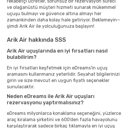
rekabetçi ücretler, sorunsuz bir rezervasyon süreci
ve olağanüstü müşteri hizmeti sunarak mükemmel
uçuşu bulmayı ve güvence altına almayı her
zamankinden daha kolay hale getiriyor. Beklemeyin—
şimdi Arik Air ile yolculuğunuza başlayın!
Arik Air hakkında SSS
Arik Air uçuşlarında en iyi fırsatları nasıl
bulabilirim?
En iyi fırsatları keşfetmek için eDreams'in uçuş
aramasını kullanmanız yeterlidir. Seyahat bilgilerinizi
girin ve size mevcut en uygun fiyatlı seçenekler
sunulacaktır.
Neden eDreams ile Arik Air uçuşları
rezervasyonu yaptırmalısınız?
eDreams milyonlarca konaklama seçeneğini, yüzlerce
araç kiralama şirketini ve 600'den fazla havayolunu
karşılaştırarak sadece birkaç tıklamayla en iyi uçuş