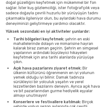
doğal güzelliğini keşfetmek için mükemmel bir fon
sağlar. İster kuş gözlemciliği, ister fotoğrafçılık veya
sadece doğayla çevrili huzurlu bir yürüyüşün tadını
çıkarmakla ilgileniyor olun, bu aylardaki hava durumu
deneyiminizi geliştirmeye yardımcı olacaktır.
Yüksek sezondaki en iyi aktiviteler şunlardır:
Tarihi bölgeleri keşfetmek:
şehrin en eski
mahallelerinde dolaşın ve mimarisine hayran
kalarak biraz zaman geçirin. Şehrin en simgesel
yapılarının ardındaki büyüleyici hikayeleri
keşfetmek için ana tarihi alanlarda yürüyüşe
çıkın.
Açık hava pazarlarını ziyaret etmek:
Bir
ülkenin kültürünü öğrenmenin en iyi yolunun
yemek olduğu iyi bilinir. Damak tadınıza
sürükleyici bir yolculuk yaşatın ve yerel
lezzetlerden bazılarını deneyin. Ayrıca açık hava
ve bit pazarlarından gurme hediyelik eşyalar
almayı unutmayın!
Konserlere ve festivallere katılmak:
Birçok
şehirde yoğun sezon aylarında çok çeşitli