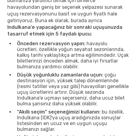
bulmanıza yardımcı olmak için binlerce
havayolundan geniş bir seçenek yelpazesi sunarak
uçuş rezervasyonunu basit ve uygun fiyatlı hale
getiriyoruz. Buna ek olarak, burada ayrıca
Indulkana'e yapacağınız bir sonraki uçuşunuzda
tasarruf etmek için 5 faydalı ipucu:
Önceden rezervasyon yapın:
havayolu
ücretleri, özellikle yoğun seyahat sezonlarında,
kalkış tarihi yaklaştıkça artma eğilimindedir. Uçak
biletlerinizi önceden almak, daha iyi fırsatlar
bulmanıza yardımcı olabilir.
Düşük yoğunluklu zamanlarda uçun:
çoğu
destinasyon için, yüksek talep dönemlerinde
(resmi tatiller veya yaz gibi) havayolları genellikle
uçuş ücretlerini artırır. Düşük sezonda
Indulkana'e uçmayı seçerseniz, daha ucuz bilet
bulma şansınız daha yüksek olabilir.
"Akıllı seçim" seçeneğimizi kullanın:
bu özellik,
Indulkana (IDK)'ya uçuş aradığınızda sonuçlar
listesinden en ucuz ve en uygun uçuşu
bulmanızı sağlar.