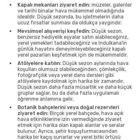
Kapalı mekanları ziyaret edin:
müzeler, galeriler
ve tarihi binalar hava mükemmel olmadığında
idealdir. Düşük sezonda, bu işletmelerin daha
ucuz fırsatlar sunması da oldukça yaygındır.
Mevsimsel alışverişi keşfedin:
Düşük sezon,
benzersiz hediyelik eşyalar satın alabileceğiniz,
yerel yemekleri tadabileceğiniz ve Indulkana'in
günlük hayatını deneyimleyebileceğiniz kapalı
yerel pazarları keşfetmek için de mükemmeldir.
Atölyelere katılın:
Düşük sezon aylarında hava
koşulları olumsuz olabileceğinden, çömlekçilik,
fotoğrafçılık veya yerel dans dersleri gibi
atölyelere kaydolmak için harika bir zamandır.
Düşük sezon daha fazla müsaitlik ve daha küçük
gruplar sağlar, bu da daha fazla uygulamalı
öğrenme anlamına gelir.
Botanik bahçelerini veya doğal rezervleri
ziyaret edin:
Birçok yerel bahçede, hava açık
hava etkinliklerine izin vermediğinde ziyaret
etmek için harika olan kapalı alanlar ve seralar
bulunur. Ayrıca, şehir koşuşturmacasından
harika bir kaçış sunarlar ve yerel bitki örtüsü