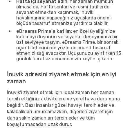
Hafta içi seyahat edin:
her zaman mümkün
olmasa da, hafta sonları ve resmi tatillerde
seyahat etmekten kaçınmak, İnuvik
havalimanına yapacağınız uçuşlarda önemli
ölçüde tasarruf etmenize yardımcı olabilir.
eDreams Prime'a katılın:
en özel üyeliğimize
katılmayı düşünün ve seyahat deneyiminizi bir
üst seviyeye taşıyın. eDreams Prime, bir sonraki
uçak biletlerinizde yüzlerce pound tasarruf
etmenizi sağlayacaktır. Uçuşunuzu ayırtırken 15
günlük ücretsiz denememizin keyfini çıkarın.
İnuvik adresini ziyaret etmek için en iyi
zaman
İnuvik'i ziyaret etmek için ideal zaman her zaman
tercih ettiğiniz aktivitelere ve yerel hava durumuna
bağlıdır. Bazı insanlar güzel havayı tercih eder ve
kalabalıkları umursamazken, diğerleri ziyaret için
daha sakin zamanları tercih eder ve tüm
koşuşturmacadan uzak durur.