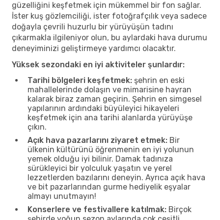
güzelliğini keşfetmek için mükemmel bir fon sağlar.
İster kuş gözlemciliği, ister fotoğrafçılık veya sadece
doğayla çevrili huzurlu bir yürüyüşün tadını
çıkarmakla ilgileniyor olun, bu aylardaki hava durumu
deneyiminizi geliştirmeye yardımcı olacaktır.
Yüksek sezondaki en iyi aktiviteler şunlardır:
Tarihi bölgeleri keşfetmek:
şehrin en eski
mahallelerinde dolaşın ve mimarisine hayran
kalarak biraz zaman geçirin. Şehrin en simgesel
yapılarının ardındaki büyüleyici hikayeleri
keşfetmek için ana tarihi alanlarda yürüyüşe
çıkın.
Açık hava pazarlarını ziyaret etmek:
Bir
ülkenin kültürünü öğrenmenin en iyi yolunun
yemek olduğu iyi bilinir. Damak tadınıza
sürükleyici bir yolculuk yaşatın ve yerel
lezzetlerden bazılarını deneyin. Ayrıca açık hava
ve bit pazarlarından gurme hediyelik eşyalar
almayı unutmayın!
Konserlere ve festivallere katılmak:
Birçok
şehirde yoğun sezon aylarında çok çeşitli