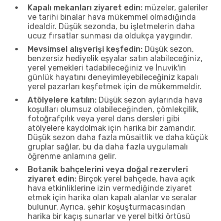
Kapalı mekanları ziyaret edin:
müzeler, galeriler
ve tarihi binalar hava mükemmel olmadığında
idealdir. Düşük sezonda, bu işletmelerin daha
ucuz fırsatlar sunması da oldukça yaygındır.
Mevsimsel alışverişi keşfedin:
Düşük sezon,
benzersiz hediyelik eşyalar satın alabileceğiniz,
yerel yemekleri tadabileceğiniz ve İnuvik'in
günlük hayatını deneyimleyebileceğiniz kapalı
yerel pazarları keşfetmek için de mükemmeldir.
Atölyelere katılın:
Düşük sezon aylarında hava
koşulları olumsuz olabileceğinden, çömlekçilik,
fotoğrafçılık veya yerel dans dersleri gibi
atölyelere kaydolmak için harika bir zamandır.
Düşük sezon daha fazla müsaitlik ve daha küçük
gruplar sağlar, bu da daha fazla uygulamalı
öğrenme anlamına gelir.
Botanik bahçelerini veya doğal rezervleri
ziyaret edin:
Birçok yerel bahçede, hava açık
hava etkinliklerine izin vermediğinde ziyaret
etmek için harika olan kapalı alanlar ve seralar
bulunur. Ayrıca, şehir koşuşturmacasından
harika bir kaçış sunarlar ve yerel bitki örtüsü