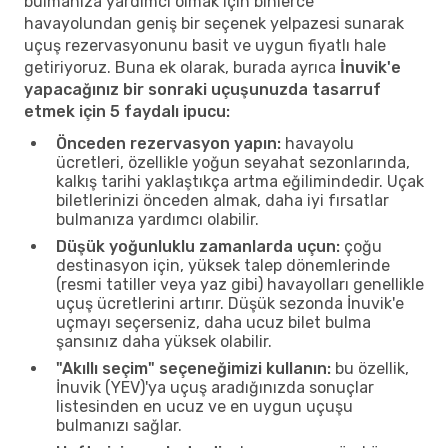
bulmanıza yardımcı olmak için binlerce
havayolundan geniş bir seçenek yelpazesi sunarak
uçuş rezervasyonunu basit ve uygun fiyatlı hale
getiriyoruz. Buna ek olarak, burada ayrıca
İnuvik'e
yapacağınız bir sonraki uçuşunuzda tasarruf
etmek için 5 faydalı ipucu:
Önceden rezervasyon yapın:
havayolu
ücretleri, özellikle yoğun seyahat sezonlarında,
kalkış tarihi yaklaştıkça artma eğilimindedir. Uçak
biletlerinizi önceden almak, daha iyi fırsatlar
bulmanıza yardımcı olabilir.
Düşük yoğunluklu zamanlarda uçun:
çoğu
destinasyon için, yüksek talep dönemlerinde
(resmi tatiller veya yaz gibi) havayolları genellikle
uçuş ücretlerini artırır. Düşük sezonda İnuvik'e
uçmayı seçerseniz, daha ucuz bilet bulma
şansınız daha yüksek olabilir.
"Akıllı seçim" seçeneğimizi kullanın:
bu özellik,
İnuvik (YEV)'ya uçuş aradığınızda sonuçlar
listesinden en ucuz ve en uygun uçuşu
bulmanızı sağlar.