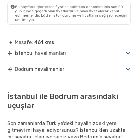
BJV
- IST
Bu sayfada gösterilen fiyatlar, belirtilen dönemler için son 20
gün içinde geçerli olan fiyatlardır ve nihai fiyat olarak kabul
edilmemelidir. Lütfen stok durumu ve fiyatların değişebileceğini
unutmayın.
Mesafe:
461 kms
İstanbul havalimanları
Bodrum havalimanları
İstanbul ile Bodrum arasındaki
uçuşlar
Son zamanlarda Türkiye'deki hayalinizdeki yere
gitmeyi mi hayal ediyorsunuz? İstanbul'den uzakta
bir seyahat planlıyorsanız veya Bodrum'e seyahat