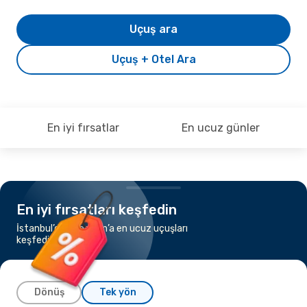
Uçuş ara
Uçuş + Otel Ara
En iyi fırsatlar
En ucuz günler
En iyi fırsatları keşfedin
İstanbul’dan Bodrum’a en ucuz uçuşları
keşfedin
Dönüş
Tek yön