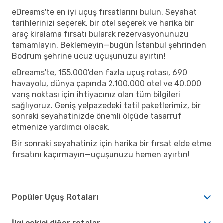
eDreams'te en iyi uçuş fırsatlarını bulun. Seyahat
tarihlerinizi seçerek, bir otel seçerek ve harika bir
araç kiralama fırsatı bularak rezervasyonunuzu
tamamlayın. Beklemeyin—bugün İstanbul şehrinden
Bodrum şehrine ucuz uçuşunuzu ayırtın!
eDreams'te, 155.000'den fazla uçuş rotası, 690
havayolu, dünya çapında 2.100.000 otel ve 40.000
varış noktası için ihtiyacınız olan tüm bilgileri
sağlıyoruz. Geniş yelpazedeki tatil paketlerimiz, bir
sonraki seyahatinizde önemli ölçüde tasarruf
etmenize yardımcı olacak.
Bir sonraki seyahatiniz için harika bir fırsat elde etme
fırsatını kaçırmayın—uçuşunuzu hemen ayırtın!
Popüler Uçuş Rotaları
İlgi çekici diğer rotalar