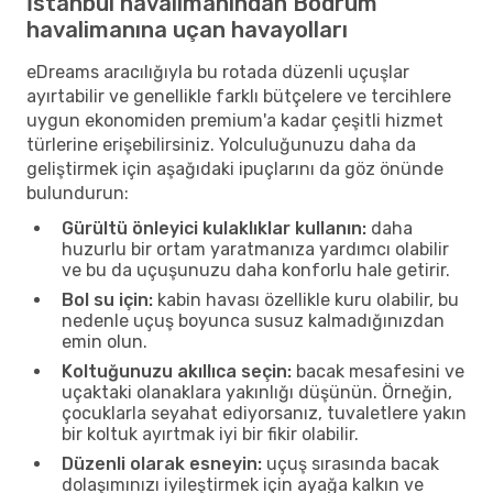
İstanbul havalimanından Bodrum
havalimanına uçan havayolları
eDreams aracılığıyla bu rotada düzenli uçuşlar
ayırtabilir ve genellikle farklı bütçelere ve tercihlere
uygun ekonomiden premium'a kadar çeşitli hizmet
türlerine erişebilirsiniz. Yolculuğunuzu daha da
geliştirmek için aşağıdaki ipuçlarını da göz önünde
bulundurun:
Gürültü önleyici kulaklıklar kullanın:
daha
huzurlu bir ortam yaratmanıza yardımcı olabilir
ve bu da uçuşunuzu daha konforlu hale getirir.
Bol su için:
kabin havası özellikle kuru olabilir, bu
nedenle uçuş boyunca susuz kalmadığınızdan
emin olun.
Koltuğunuzu akıllıca seçin:
bacak mesafesini ve
uçaktaki olanaklara yakınlığı düşünün. Örneğin,
çocuklarla seyahat ediyorsanız, tuvaletlere yakın
bir koltuk ayırtmak iyi bir fikir olabilir.
Düzenli olarak esneyin:
uçuş sırasında bacak
dolaşımınızı iyileştirmek için ayağa kalkın ve