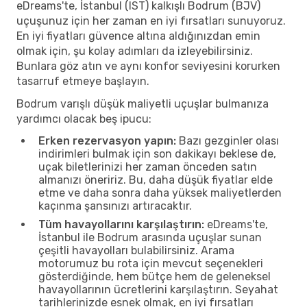
eDreams'te, İstanbul (IST) kalkışlı Bodrum (BJV)
uçuşunuz için her zaman en iyi fırsatları sunuyoruz.
En iyi fiyatları güvence altına aldığınızdan emin
olmak için, şu kolay adımları da izleyebilirsiniz.
Bunlara göz atın ve aynı konfor seviyesini korurken
tasarruf etmeye başlayın.
Bodrum varışlı düşük maliyetli uçuşlar bulmanıza
yardımcı olacak beş ipucu:
Erken rezervasyon yapın:
Bazı gezginler olası
indirimleri bulmak için son dakikayı beklese de,
uçak biletlerinizi her zaman önceden satın
almanızı öneririz. Bu, daha düşük fiyatlar elde
etme ve daha sonra daha yüksek maliyetlerden
kaçınma şansınızı artıracaktır.
Tüm havayollarını karşılaştırın:
eDreams'te,
İstanbul ile Bodrum arasında uçuşlar sunan
çeşitli havayolları bulabilirsiniz. Arama
motorumuz bu rota için mevcut seçenekleri
gösterdiğinde, hem bütçe hem de geleneksel
havayollarının ücretlerini karşılaştırın. Seyahat
tarihlerinizde esnek olmak, en iyi fırsatları