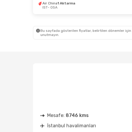
Air China
1 Aktarma
1 Eylül Sal
- 2 Eylül Çar
18 Ağus
IST
- OSA
Asiana Airlines
1 Aktarma
Etihad
IST
- OSA
IST
- 
Asiana Airlines
1 Aktarma
Etihad
OSA
- IST
OSA
- 
Bu sayfada gösterilen fiyatlar, belirtilen dönemler için
unutmayın.
Mesafe:
8746 kms
İstanbul havalimanları