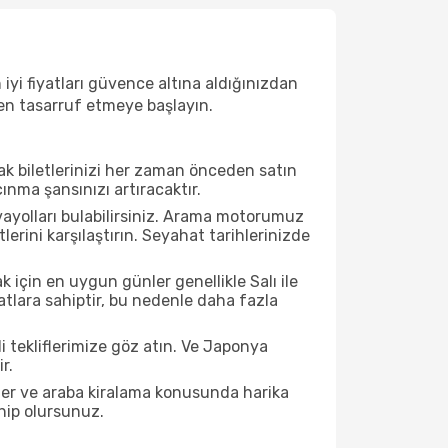
iyi fiyatları güvence altına aldığınızdan
rken tasarruf etmeye başlayın.
çak biletlerinizi her zaman önceden satın
nma şansınızı artıracaktır.
vayolları bulabilirsiniz. Arama motorumuz
rini karşılaştırın. Seyahat tarihlerinizde
 için en uygun günler genellikle Salı ile
tlara sahiptir, bu nedenle daha fazla
li tekliflerimize göz atın. Ve Japonya
r.
ller ve araba kiralama konusunda harika
ahip olursunuz.