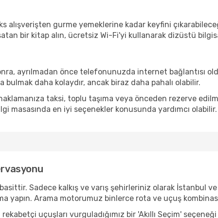
 alışverişten gurme yemeklerine kadar keyfini çıkarabileceği
 satan bir kitap alın, ücretsiz Wi-Fi'yi kullanarak dizüstü bi
onra, ayrılmadan önce telefonunuzda internet bağlantısı old
 bulmak daha kolaydır, ancak biraz daha pahalı olabilir.
klamanıza taksi, toplu taşıma veya önceden rezerve edilmiş 
ilgi masasında en iyi seçenekler konusunda yardımcı olabilir.
zervasyonu
tir. Sadece kalkış ve varış şehirleriniz olarak İstanbul ve O
a yapın. Arama motorumuz binlerce rota ve uçuş kombinasyo
ekabetçi uçuşları vurguladığımız bir 'Akıllı Seçim' seçeneği