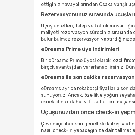
ettiğiniz havayollarından Osaka varışlı uçu
Rezervasyonunuz sırasında uçuşlarını
Uçuş ücretleri, talep ve koltuk müsaitliği
maliyeti rezervasyon süreciniz sırasında d
bulur bulmaz rezervasyon yaptırdığınızda
eDreams Prime üye indirimleri
Bir eDreams Prime üyesi olarak, özel fırsat
birçok avantajdan yararlanabilirsiniz. Dü
eDreams ile son dakika rezervasyon
eDreams ayrıca rekabetçi fiyatlarla son da
sunuyoruz. Ancak, özellikle yoğun seyaha
esnek olmak daha iyi fırsatlar bulma şansını
Uçuşunuzdan önce check-in yap
Çevrimiçi check-in genellikle kalkış saat
nasıl check-in yapacağınıza dair talimatl