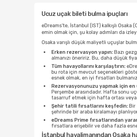
Ucuz uçak bileti bulma ipuçları
eDreams'te, İstanbul (IST) kalkışlı Osaka 
emin olmak için, şu kolay adımları da izle
Osaka varışlı düşük maliyetli uçuşlar bul
Erken rezervasyon yapın:
Bazı gezgi
almanızı öneririz. Bu, daha düşük fiy
Tüm havayollarını karşılaştırın:
eDrea
bu rota için mevcut seçenekleri göste
esnek olmak, en iyi fırsatları bulmanız
Rezervasyonunuzu yapmak için en u
Perşembe arasındadır. Hafta sonu uçuş
tasarruf etmek için hafta ortası veya
Şehir tatili fırsatlarını keşfedin:
Bir 
şehrinde bir araba kiralamayı planlıyo
eDreams Prime fırsatlarından yarar
fırsatlara erişebilir ve daha fazla es
İstanbul havalimanından Osaka h