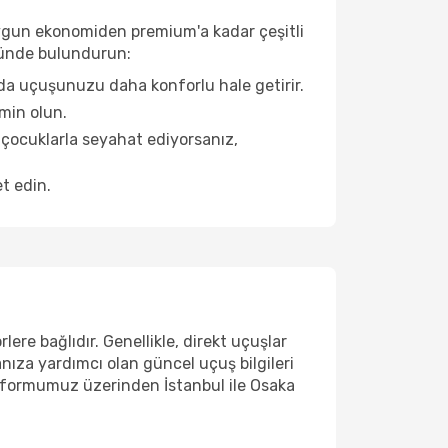
e uygun ekonomiden premium'a kadar çeşitli
önünde bulundurun:
da uçuşunuzu daha konforlu hale getirir.
min olun.
 çocuklarla seyahat ediyorsanız,
t edin.
lere bağlıdır. Genellikle, direkt uçuşlar
anıza yardımcı olan güncel uçuş bilgileri
atformumuz üzerinden İstanbul ile Osaka