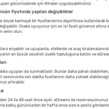
şları görüntülemek için filtreler uygulayabilirsiniz.
zın fiyatında yapılan değişiklikler
ne dayalı karmaşık bir fiyatlandırma algoritması kullanılarak 
eğişebilir. Osaka uçuşunuz için en iyi fiyatı güvence altına a
n emin olun.
lara erişebilir ve uçuşlarda, otellerde ve araç kiralamalarınd
nyanın en büyük seyahat üyelik topluluğuna katılın ve eDrea
ları
kika uçuşları da sunmaktadır. Bunlar daha pahalı olabilirken,
t sezonunda son dakika fiyatlarının daha yüksek olabileceği
zı artırabilir.
ma
inden 24 ila 48 saat önce açılır. eDreams ile rezervasyonun
arla kalkış gününüzden bir hafta önce size e-posta göndere