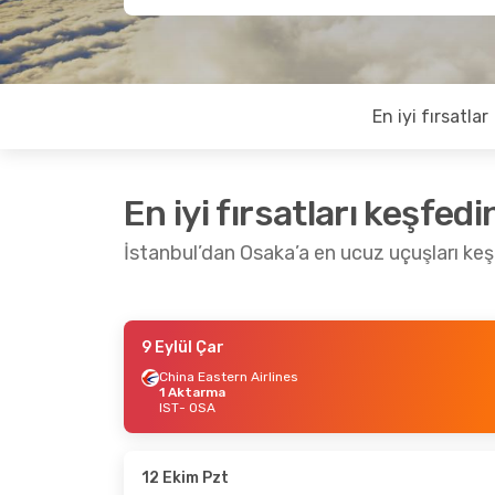
En iyi fırsatlar
En iyi fırsatları keşfedi
İstanbul’dan Osaka’a en ucuz uçuşları ke
9 Eylül Çar
10 Eylül Per
- 13 Eylül Paz
14 Ekim
China Eastern Airlines
1 Aktarma
Air China
1 Aktarma
Air Ch
IST
- OSA
IST
- OSA
IST
- 
Air Asia X
1 Aktarma
Air Ch
OSA
- IST
OSA
- 
12 Ekim Pzt