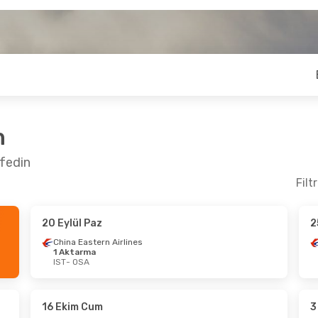
n
şfedin
Filt
20 Eylül Paz
2
 Çar
- 22 Ekim Per
20 Eylül Paz
- 27 
China Eastern Airlines
1 Aktarma
ina
1 Aktarma
Etihad Airways
1 
IST
- OSA
OSA
IST
- OSA
ina
1 Aktarma
Etihad Airways
1 
IST
OSA
- IST
16 Ekim Cum
3