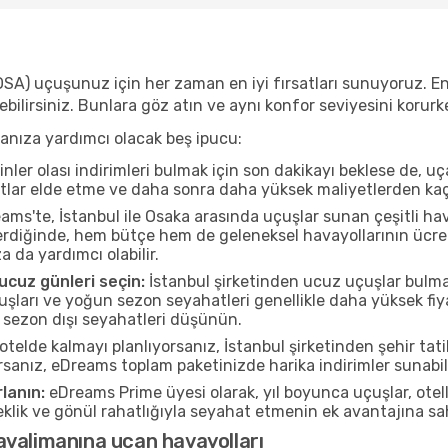
(OSA) uçuşunuz için her zaman en iyi fırsatları sunuyoruz. En 
yebilirsiniz. Bunlara göz atın ve aynı konfor seviyesini koru
manıza yardımcı olacak beş ipucu:
nler olası indirimleri bulmak için son dakikayı beklese de, u
atlar elde etme ve daha sonra daha yüksek maliyetlerden kaçı
ms'te, İstanbul ile Osaka arasında uçuşlar sunan çeşitli ha
rdiğinde, hem bütçe hem de geleneksel havayollarının ücretle
a da yardımcı olabilir.
cuz günleri seçin:
İstanbul şirketinden ucuz uçuşlar bulmak
ları ve yoğun sezon seyahatleri genellikle daha yüksek fiya
 sezon dışı seyahatleri düşünün.
otelde kalmayı planlıyorsanız, İstanbul şirketinden şehir tati
rsanız, eDreams toplam paketinizde harika indirimler sunabili
lanın:
eDreams Prime üyesi olarak, yıl boyunca uçuşlar, ote
neklik ve gönül rahatlığıyla seyahat etmenin ek avantajına s
avalimanına uçan havayolları