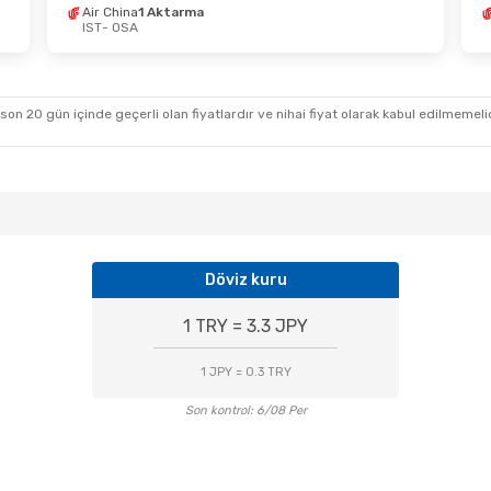
Air China
1 Aktarma
tos Sal
- 23 Ağustos Paz
5 Ekim Pzt
- 14 Ek
IST
- OSA
 Airways
1 Aktarma
Air China
1 Aktarm
OSA
IST
- OSA
 Airways
1 Aktarma
Air China
1 Aktarm
IST
OSA
- IST
 son 20 gün içinde geçerli olan fiyatlardır ve nihai fiyat olarak kabul edilmemel
Döviz kuru
1 TRY = 3.3 JPY
1 JPY = 0.3 TRY
Son kontrol: 6/08 Per