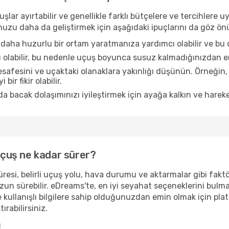
şlar ayırtabilir ve genellikle farklı bütçelere ve tercihler
ğunuzu daha da geliştirmek için aşağıdaki ipuçlarını da göz 
daha huzurlu bir ortam yaratmanıza yardımcı olabilir ve bu 
u olabilir, bu nedenle uçuş boyunca susuz kalmadığınızdan e
afesini ve uçaktaki olanaklara yakınlığı düşünün. Örneğin,
bir fikir olabilir.
a bacak dolaşımınızı iyileştirmek için ayağa kalkın ve hareke
 uçuş ne kadar sürer?
resi, belirli uçuş yolu, hava durumu ve aktarmalar gibi faktör
uzun sürebilir. eDreams'te, en iyi seyahat seçeneklerini bulm
 kullanışlı bilgilere sahip olduğunuzdan emin olmak için pl
ırabilirsiniz.
ı