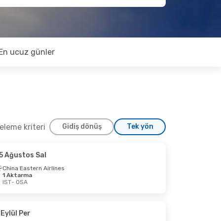
En ucuz günler
releme kriteri
Gidiş dönüş
Tek yön
5 Ağustos Sal
Eylül Paz
China Eastern Airlines
1 Aktarma
Aktarma
IST
- OSA
Aktarma
 Eylül Per