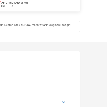
Air China
1 Aktarma
im Çar
IST
- OSA
a
a
idir. Lütfen stok durumu ve fiyatların değişebileceğini