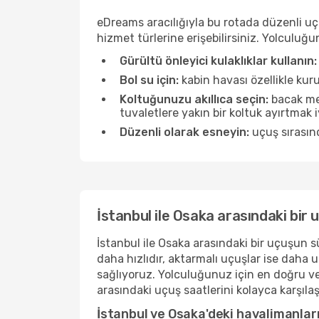
eDreams aracılığıyla bu rotada düzenli uçu
hizmet türlerine erişebilirsiniz. Yolculu
Gürültü önleyici kulaklıklar kullanın:
Bol su için:
kabin havası özellikle kur
Koltuğunuzu akıllıca seçin:
bacak mes
tuvaletlere yakın bir koltuk ayırtmak iyi 
Düzenli olarak esneyin:
uçuş sırasınd
İstanbul ile Osaka arasındaki bir
İstanbul ile Osaka arasındaki bir uçuşun sü
daha hızlıdır, aktarmalı uçuşlar ise daha 
sağlıyoruz. Yolculuğunuz için en doğru ve
arasındaki uçuş saatlerini kolayca karşılaşt
İstanbul ve Osaka'deki havalimanlar