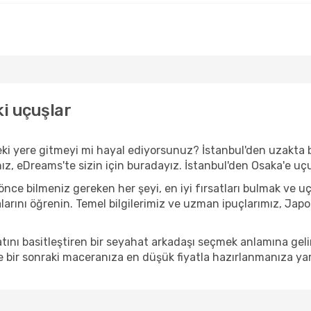
ki uçuşlar
i yere gitmeyi mi hayal ediyorsunuz? İstanbul'den uzakta b
nız, eDreams'te sizin için buradayız. İstanbul'den Osaka'e uç
e bilmeniz gereken her şeyi, en iyi fırsatları bulmak ve u
alarını öğrenin. Temel bilgilerimiz ve uzman ipuçlarımız, Jap
ını basitleştiren bir seyahat arkadaşı seçmek anlamına gel
 bir sonraki maceranıza en düşük fiyatla hazırlanmanıza yar