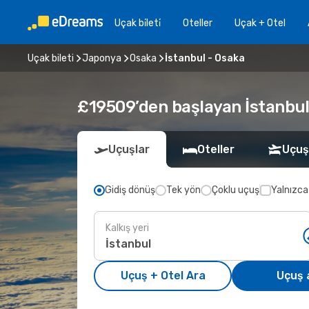
Uçak bi̇leti̇
Oteller
Uçak + Otel
Uçak bileti
Japonya
Osaka
İstanbul - Osaka
£19509’den başlayan İstanbul 
Uçuşlar
Oteller
Uçuş
Gidiş dönüş
Tek yön
Çoklu uçuş
Yalnızca
Kalkış yeri
Uçuş + Otel Ara
Uçuş 