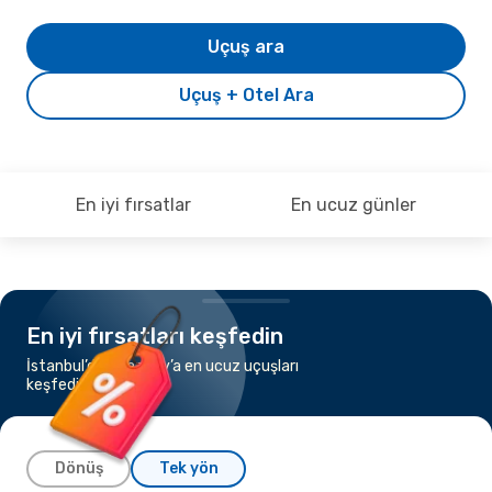
Uçuş ara
Uçuş + Otel Ara
En iyi fırsatlar
En ucuz günler
En iyi fırsatları keşfedin
İstanbul’dan Şangay’a en ucuz uçuşları
keşfedin
Dönüş
Tek yön