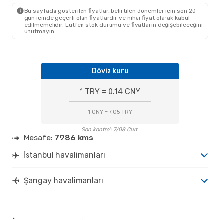
SHA
- IST
Bu sayfada gösterilen fiyatlar, belirtilen dönemler için son 20
gün içinde geçerli olan fiyatlardır ve nihai fiyat olarak kabul
edilmemelidir. Lütfen stok durumu ve fiyatların değişebileceğini
unutmayın.
Döviz kuru
1 TRY = 0.14 CNY
1 CNY = 7.05 TRY
Son kontrol: 7/08 Cum
Mesafe:
7986 kms
İstanbul havalimanları
Şangay havalimanları