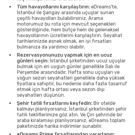
Tüm havayollarını karşılaştırın:
eDreams'te,
İstanbul ile Şangay arasında uçuşlar sunan
çeşitli havayolları bulabilirsiniz. Arama
motorumuz bu rota için mevcut seçenekleri
gösterdiğinde, hem bütçe hem de geleneksel
havayollarının ücretlerini karşılaştırın. Seyahat
tarihlerinizde esnek olmak, en iyi fırsatları
bulmanıza da yardımcı olabilir.
Rezervasyonunuzu yapmak için en ucuz
günleri seçin:
İstanbul şirketinden ucuz uçuşlar
bulmak için en uygun günler genellikle Salı ile
Perşembe arasındadır. Hafta sonu uçuşları ve
yoğun sezon seyahatleri genellikle daha yüksek
fiyatlara sahiptir, bu nedenle daha fazla tasarruf
etmek için hafta ortası veya sezon dışı
seyahatleri düşünün.
Şehir tatili fırsatlarını keşfedin:
Bir otelde
kalmayı planlıyorsanız, İstanbul şirketinden şehir
tatili tekliflerimize göz atın. Ve Çin şehrinde bir
araba kiralamayı planlıyorsanız, eDreams toplam
paketinizde harika indirimler sunabilir.
eDreams Prime fırsatlarından yararlanın: