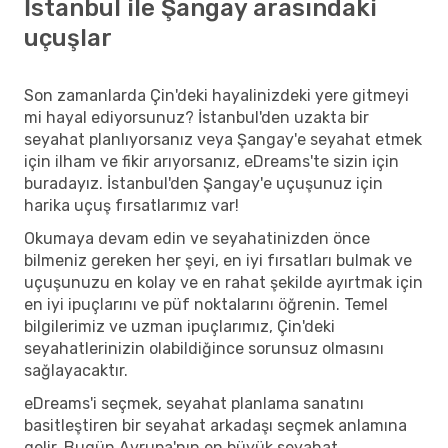
İstanbul ile Şangay arasındaki
uçuşlar
Son zamanlarda Çin'deki hayalinizdeki yere gitmeyi
mi hayal ediyorsunuz? İstanbul'den uzakta bir
seyahat planlıyorsanız veya Şangay'e seyahat etmek
için ilham ve fikir arıyorsanız, eDreams'te sizin için
buradayız. İstanbul'den Şangay'e uçuşunuz için
harika uçuş fırsatlarımız var!
Okumaya devam edin ve seyahatinizden önce
bilmeniz gereken her şeyi, en iyi fırsatları bulmak ve
uçuşunuzu en kolay ve en rahat şekilde ayırtmak için
en iyi ipuçlarını ve püf noktalarını öğrenin. Temel
bilgilerimiz ve uzman ipuçlarımız, Çin'deki
seyahatlerinizin olabildiğince sorunsuz olmasını
sağlayacaktır.
eDreams'i seçmek, seyahat planlama sanatını
basitleştiren bir seyahat arkadaşı seçmek anlamına
gelir. Bugün Avrupa'nın en büyük seyahat