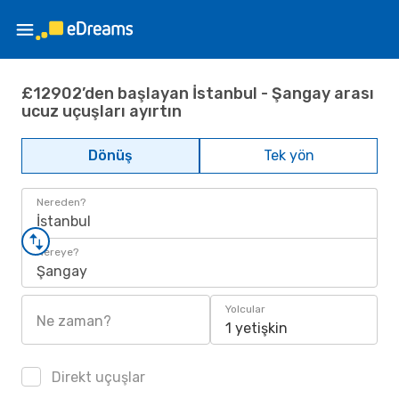
£12902’den başlayan İstanbul - Şangay arası
ucuz uçuşları ayırtın
Dönüş
Tek yön
Nereden?
İstanbul
Nereye?
Şangay
Yolcular
Ne zaman?
1 yetişkin
Direkt uçuşlar