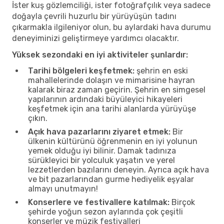
İster kuş gözlemciliği, ister fotoğrafçılık veya sadece
doğayla çevrili huzurlu bir yürüyüşün tadını
çıkarmakla ilgileniyor olun, bu aylardaki hava durumu
deneyiminizi geliştirmeye yardımcı olacaktır.
Yüksek sezondaki en iyi aktiviteler şunlardır:
Tarihi bölgeleri keşfetmek:
şehrin en eski
mahallelerinde dolaşın ve mimarisine hayran
kalarak biraz zaman geçirin. Şehrin en simgesel
yapılarının ardındaki büyüleyici hikayeleri
keşfetmek için ana tarihi alanlarda yürüyüşe
çıkın.
Açık hava pazarlarını ziyaret etmek:
Bir
ülkenin kültürünü öğrenmenin en iyi yolunun
yemek olduğu iyi bilinir. Damak tadınıza
sürükleyici bir yolculuk yaşatın ve yerel
lezzetlerden bazılarını deneyin. Ayrıca açık hava
ve bit pazarlarından gurme hediyelik eşyalar
almayı unutmayın!
Konserlere ve festivallere katılmak:
Birçok
şehirde yoğun sezon aylarında çok çeşitli
konserler ve müzik festivalleri