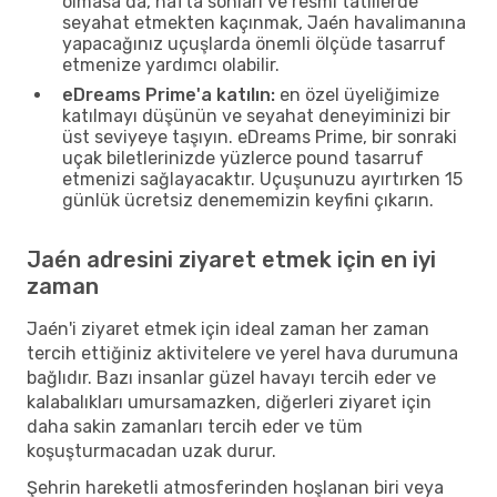
olmasa da, hafta sonları ve resmi tatillerde
seyahat etmekten kaçınmak, Jaén havalimanına
yapacağınız uçuşlarda önemli ölçüde tasarruf
etmenize yardımcı olabilir.
eDreams Prime'a katılın:
en özel üyeliğimize
katılmayı düşünün ve seyahat deneyiminizi bir
üst seviyeye taşıyın. eDreams Prime, bir sonraki
uçak biletlerinizde yüzlerce pound tasarruf
etmenizi sağlayacaktır. Uçuşunuzu ayırtırken 15
günlük ücretsiz denememizin keyfini çıkarın.
Jaén adresini ziyaret etmek için en iyi
zaman
Jaén'i ziyaret etmek için ideal zaman her zaman
tercih ettiğiniz aktivitelere ve yerel hava durumuna
bağlıdır. Bazı insanlar güzel havayı tercih eder ve
kalabalıkları umursamazken, diğerleri ziyaret için
daha sakin zamanları tercih eder ve tüm
koşuşturmacadan uzak durur.
Şehrin hareketli atmosferinden hoşlanan biri veya