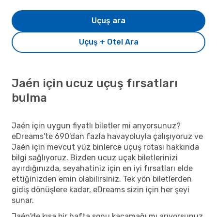
Uçuş ara
Uçuş + Otel Ara
Jaén için ucuz uçuş fırsatları
bulma
Jaén için uygun fiyatlı biletler mi arıyorsunuz?
eDreams'te 690'dan fazla havayoluyla çalışıyoruz ve
Jaén için mevcut yüz binlerce uçuş rotası hakkında
bilgi sağlıyoruz. Bizden ucuz uçak biletlerinizi
ayırdığınızda, seyahatiniz için en iyi fırsatları elde
ettiğinizden emin olabilirsiniz. Tek yön biletlerden
gidiş dönüşlere kadar, eDreams sizin için her şeyi
sunar.
Jaén'de kısa bir hafta sonu kaçamağı mı arıyorsunuz,