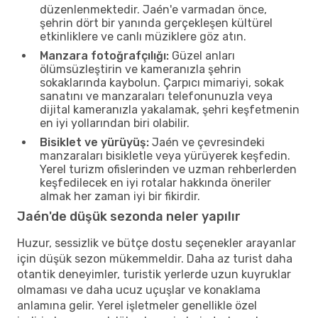
düzenlenmektedir. Jaén'e varmadan önce,
şehrin dört bir yanında gerçekleşen kültürel
etkinliklere ve canlı müziklere göz atın.
Manzara fotoğrafçılığı:
Güzel anları
ölümsüzleştirin ve kameranızla şehrin
sokaklarında kaybolun. Çarpıcı mimariyi, sokak
sanatını ve manzaraları telefonunuzla veya
dijital kameranızla yakalamak, şehri keşfetmenin
en iyi yollarından biri olabilir.
Bisiklet ve yürüyüş:
Jaén ve çevresindeki
manzaraları bisikletle veya yürüyerek keşfedin.
Yerel turizm ofislerinden ve uzman rehberlerden
keşfedilecek en iyi rotalar hakkında öneriler
almak her zaman iyi bir fikirdir.
Jaén'de düşük sezonda neler yapılır
Huzur, sessizlik ve bütçe dostu seçenekler arayanlar
için düşük sezon mükemmeldir. Daha az turist daha
otantik deneyimler, turistik yerlerde uzun kuyruklar
olmaması ve daha ucuz uçuşlar ve konaklama
anlamına gelir. Yerel işletmeler genellikle özel