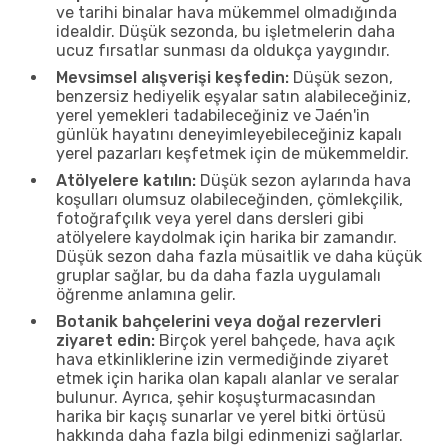
ve tarihi binalar hava mükemmel olmadığında
idealdir. Düşük sezonda, bu işletmelerin daha
ucuz fırsatlar sunması da oldukça yaygındır.
Mevsimsel alışverişi keşfedin:
Düşük sezon,
benzersiz hediyelik eşyalar satın alabileceğiniz,
yerel yemekleri tadabileceğiniz ve Jaén'in
günlük hayatını deneyimleyebileceğiniz kapalı
yerel pazarları keşfetmek için de mükemmeldir.
Atölyelere katılın:
Düşük sezon aylarında hava
koşulları olumsuz olabileceğinden, çömlekçilik,
fotoğrafçılık veya yerel dans dersleri gibi
atölyelere kaydolmak için harika bir zamandır.
Düşük sezon daha fazla müsaitlik ve daha küçük
gruplar sağlar, bu da daha fazla uygulamalı
öğrenme anlamına gelir.
Botanik bahçelerini veya doğal rezervleri
ziyaret edin:
Birçok yerel bahçede, hava açık
hava etkinliklerine izin vermediğinde ziyaret
etmek için harika olan kapalı alanlar ve seralar
bulunur. Ayrıca, şehir koşuşturmacasından
harika bir kaçış sunarlar ve yerel bitki örtüsü
hakkında daha fazla bilgi edinmenizi sağlarlar.