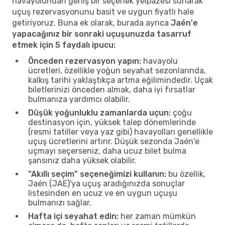
havayolundan geniş bir seçenek yelpazesi sunarak
uçuş rezervasyonunu basit ve uygun fiyatlı hale
getiriyoruz. Buna ek olarak, burada ayrıca
Jaén'e
yapacağınız bir sonraki uçuşunuzda tasarruf
etmek için 5 faydalı ipucu:
Önceden rezervasyon yapın:
havayolu
ücretleri, özellikle yoğun seyahat sezonlarında,
kalkış tarihi yaklaştıkça artma eğilimindedir. Uçak
biletlerinizi önceden almak, daha iyi fırsatlar
bulmanıza yardımcı olabilir.
Düşük yoğunluklu zamanlarda uçun:
çoğu
destinasyon için, yüksek talep dönemlerinde
(resmi tatiller veya yaz gibi) havayolları genellikle
uçuş ücretlerini artırır. Düşük sezonda Jaén'e
uçmayı seçerseniz, daha ucuz bilet bulma
şansınız daha yüksek olabilir.
"Akıllı seçim" seçeneğimizi kullanın:
bu özellik,
Jaén (JAE)'ya uçuş aradığınızda sonuçlar
listesinden en ucuz ve en uygun uçuşu
bulmanızı sağlar.
Hafta içi seyahat edin:
her zaman mümkün