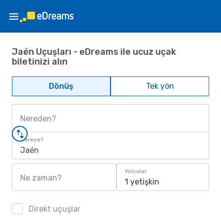
Jaén Uçuşları - eDreams ile ucuz uçak
biletinizi alın
Dönüş
Tek yön
Nereden?
Nereye?
Jaén
Yolcular
Ne zaman?
1 yetişkin
Direkt uçuşlar