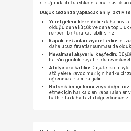
olduğunda ilk tercihlerini alma olasılıklar
Düşük sezonda yapılacak en iyi aktivitel
Yerel geleneklere dalın:
daha büyük f
olduğu daha küçük ve daha topluluk od
rehberli bir tura katılabilirsiniz.
Kapalı mekanları ziyaret edin:
müzele
daha ucuz fırsatlar sunması da olduk
Mevsimsel alışverişi keşfedin:
Düşük 
Falls'in günlük hayatını deneyimleyeb
Atölyelere katılın:
Düşük sezon ayları
atölyelere kaydolmak için harika bir
öğrenme anlamına gelir.
Botanik bahçelerini veya doğal reze
etmek için harika olan kapalı alanlar 
hakkında daha fazla bilgi edinmenizi 