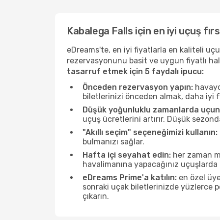
Kabalega Falls için en iyi uçuş fır
eDreams'te, en iyi fiyatlarla en kaliteli 
rezervasyonunu basit ve uygun fiyatlı hal
tasarruf etmek için 5 faydalı ipucu:
Önceden rezervasyon yapın:
havayol
biletlerinizi önceden almak, daha iyi f
Düşük yoğunluklu zamanlarda uçun
uçuş ücretlerini artırır. Düşük sezon
"Akıllı seçim" seçeneğimizi kullanın:
bulmanızı sağlar.
Hafta içi seyahat edin:
her zaman mü
havalimanına yapacağınız uçuşlarda ö
eDreams Prime'a katılın:
en özel üye
sonraki uçak biletlerinizde yüzlerce
çıkarın.