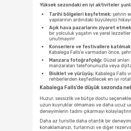
Yüksek sezondaki en iyi aktiviteler şunl
Tarihi bölgeleri keşfetmek:
şehrin e
yapılarının ardındaki büyüleyici hikay
Açık hava pazarlarını ziyaret etmek
bir yolculuk yaşatın ve yerel lezzetle
unutmayın!
Konserlere ve festivallere katılmak
Kabalega Falls'e varmadan önce, şehri
Manzara fotoğrafçılığı:
Güzel anları 
manzaraları telefonunuzla veya dijital
Bisiklet ve yürüyüş:
Kabalega Falls v
rehberlerden keşfedilecek en iyi rotala
Kabalega Falls'de düşük sezonda nele
Huzur, sessizlik ve bütçe dostu seçenekle
uzun kuyruklar olmaması ve daha ucuz uçuş
deneyimlerin tadını çıkarmayı kolaylaştırır
Daha az turistle daha otantik bir deneyim
konaklamanızı, turlarınızı ve diğer rezerv