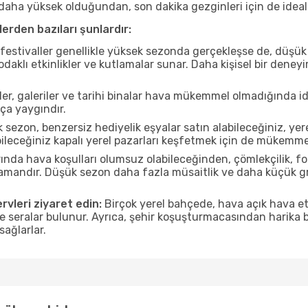
ı daha yüksek olduğundan, son dakika gezginleri için de ideal
erden bazıları şunlardır:
estivaller genellikle yüksek sezonda gerçekleşse de, düşük 
aklı etkinlikler ve kutlamalar sunar. Daha kişisel bir deney
r, galeriler ve tarihi binalar hava mükemmel olmadığında id
ça yaygındır.
sezon, benzersiz hediyelik eşyalar satın alabileceğiniz, yer
ileceğiniz kapalı yerel pazarları keşfetmek için de mükemmel
nda hava koşulları olumsuz olabileceğinden, çömlekçilik, foto
 zamandır. Düşük sezon daha fazla müsaitlik ve daha küçük g
rvleri ziyaret edin:
Birçok yerel bahçede, hava açık hava etk
ve seralar bulunur. Ayrıca, şehir koşuşturmacasından harika bi
sağlarlar.