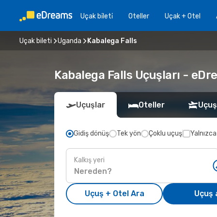
Uçak bi̇leti̇
Oteller
Uçak + Otel
Uçak bileti
Uganda
Kabalega Falls
Kabalega Falls Uçuşları - eDre
Uçuşlar
Oteller
Uçuş
Gidiş dönüş
Tek yön
Çoklu uçuş
Yalnızca
Kalkış yeri
Uçuş + Otel Ara
Uçuş 