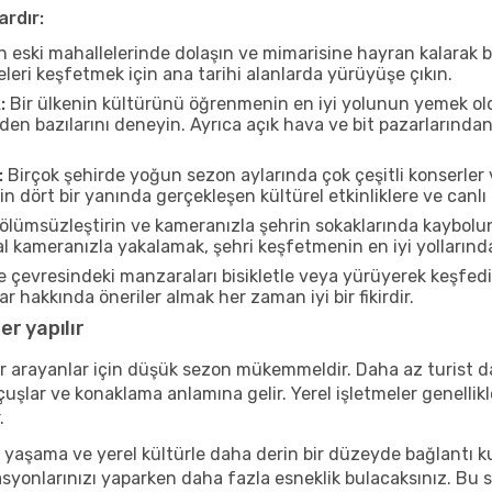
ardır:
n eski mahallelerinde dolaşın ve mimarisine hayran kalarak 
eleri keşfetmek için ana tarihi alanlarda yürüyüşe çıkın.
:
Bir ülkenin kültürünü öğrenmenin en iyi yolunun yemek oldu
rden bazılarını deneyin. Ayrıca açık hava ve bit pazarlarınd
:
Birçok şehirde yoğun sezon aylarında çok çeşitli konserler 
n dört bir yanında gerçekleşen kültürel etkinliklere ve canlı
ölümsüzleştirin ve kameranızla şehrin sokaklarında kaybolun
 kameranızla yakalamak, şehri keşfetmenin en iyi yollarından 
e çevresindeki manzaraları bisikletle veya yürüyerek keşfedi
r hakkında öneriler almak her zaman iyi bir fikirdir.
r yapılır
r arayanlar için düşük sezon mükemmeldir. Daha az turist da
lar ve konaklama anlamına gelir. Yerel işletmeler genellikle
.
 yaşama ve yerel kültürle daha derin bir düzeyde bağlantı k
asyonlarınızı yaparken daha fazla esneklik bulacaksınız. Bu 