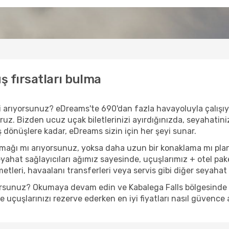
ş fırsatları bulma
r mi arıyorsunuz? eDreams'te 690'dan fazla havayoluyla çalış
ruz. Bizden ucuz uçak biletlerinizi ayırdığınızda, seyahatiniz 
iş dönüşlere kadar, eDreams sizin için her şeyi sunar.
çamağı mı arıyorsunuz, yoksa daha uzun bir konaklama mı pl
eyahat sağlayıcıları ağımız sayesinde, uçuşlarımız + otel pak
tleri, havaalanı transferleri veya servis gibi diğer seyahat t
yorsunuz? Okumaya devam edin ve Kabalega Falls bölgesinde ya
uçuşlarınızı rezerve ederken en iyi fiyatları nasıl güvence a