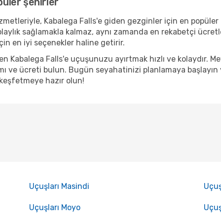
püler şehirler
metleriyle, Kabalega Falls'e giden gezginler için en popüler k
olaylık sağlamakla kalmaz, aynı zamanda en rekabetçi ücretl
in en iyi seçenekler haline getirir.
den Kabalega Falls'e uçuşunuzu ayırtmak hızlı ve kolaydır. 
ı ve ücreti bulun. Bugün seyahatinizi planlamaya başlayın ve
 keşfetmeye hazır olun!
Uçuşları Masindi
Uçuş
Uçuşları Moyo
Uçuş