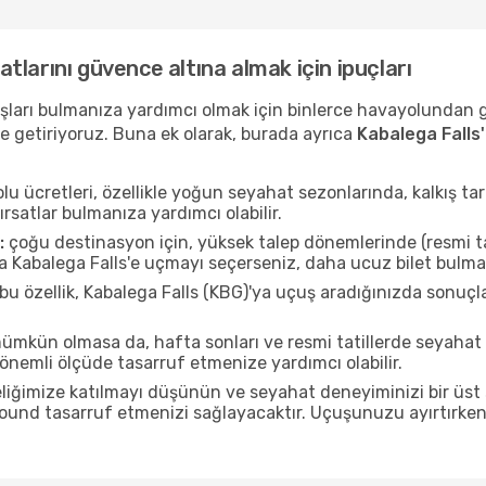
satlarını güvence altına almak için ipuçları
uçuşları bulmanıza yardımcı olmak için binlerce havayolundan
e getiriyoruz. Buna ek olarak, burada ayrıca
Kabalega Falls
u ücretleri, özellikle yoğun seyahat sezonlarında, kalkış tar
ırsatlar bulmanıza yardımcı olabilir.
:
çoğu destinasyon için, yüksek talep dönemlerinde (resmi tati
da Kabalega Falls'e uçmayı seçerseniz, daha ucuz bilet bulma 
bu özellik, Kabalega Falls (KBG)'ya uçuş aradığınızda sonuç
mkün olmasa da, hafta sonları ve resmi tatillerde seyahat
nemli ölçüde tasarruf etmenize yardımcı olabilir.
liğimize katılmayı düşünün ve seyahat deneyiminizi bir üst 
 pound tasarruf etmenizi sağlayacaktır. Uçuşunuzu ayırtırke