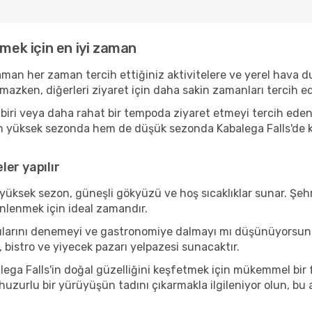
tmek için en iyi zaman
zaman her zaman tercih ettiğiniz aktivitelere ve yerel hava 
amazken, diğerleri ziyaret için daha sakin zamanları tercih
iri veya daha rahat bir tempoda ziyaret etmeyi tercih eden b
em yüksek sezonda hem de düşük sezonda Kabalega Falls'de key
er yapılır
yüksek sezon, güneşli gökyüzü ve hoş sıcaklıklar sunar. Şehr
inlenmek için ideal zamandır.
bazılarını denemeyi ve gastronomiye dalmayı mı düşünüyorsu
, bistro ve yiyecek pazarı yelpazesi sunacaktır.
ega Falls'in doğal güzelliğini keşfetmek için mükemmel bir fo
 huzurlu bir yürüyüşün tadını çıkarmakla ilgileniyor olun, b