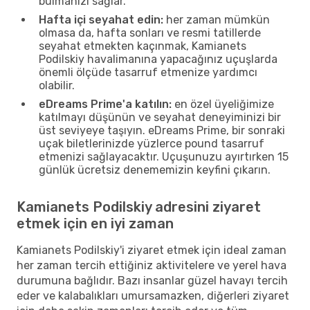
bulmanızı sağlar.
Hafta içi seyahat edin:
her zaman mümkün
olmasa da, hafta sonları ve resmi tatillerde
seyahat etmekten kaçınmak, Kamianets
Podilskiy havalimanına yapacağınız uçuşlarda
önemli ölçüde tasarruf etmenize yardımcı
olabilir.
eDreams Prime'a katılın:
en özel üyeliğimize
katılmayı düşünün ve seyahat deneyiminizi bir
üst seviyeye taşıyın. eDreams Prime, bir sonraki
uçak biletlerinizde yüzlerce pound tasarruf
etmenizi sağlayacaktır. Uçuşunuzu ayırtırken 15
günlük ücretsiz denememizin keyfini çıkarın.
Kamianets Podilskiy adresini ziyaret
etmek için en iyi zaman
Kamianets Podilskiy'i ziyaret etmek için ideal zaman
her zaman tercih ettiğiniz aktivitelere ve yerel hava
durumuna bağlıdır. Bazı insanlar güzel havayı tercih
eder ve kalabalıkları umursamazken, diğerleri ziyaret