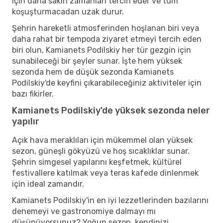
için daha sakin zamanları tercih eder ve tüm
koşuşturmacadan uzak durur.
Şehrin hareketli atmosferinden hoşlanan biri veya
daha rahat bir tempoda ziyaret etmeyi tercih eden
biri olun, Kamianets Podilskiy her tür gezgin için
sunabileceği bir şeyler sunar. İşte hem yüksek
sezonda hem de düşük sezonda Kamianets
Podilskiy'de keyfini çıkarabileceğiniz aktiviteler için
bazı fikirler.
Kamianets Podilskiy'de yüksek sezonda neler
yapılır
Açık hava meraklıları için mükemmel olan yüksek
sezon, güneşli gökyüzü ve hoş sıcaklıklar sunar.
Şehrin simgesel yapılarını keşfetmek, kültürel
festivallere katılmak veya teras kafede dinlenmek
için ideal zamandır.
Kamianets Podilskiy'in en iyi lezzetlerinden bazılarını
denemeyi ve gastronomiye dalmayı mı
düşünüyorsunuz? Yoğun sezon, kendinizi