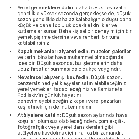
Yerel geleneklere dalın:
daha büyük festivaller
genellikle yüksek sezonda gerçekleşse de, düşük
sezon genellikle daha az kalabalığın olduğu daha
küçük ve daha topluluk odaklı etkinlikler ve
kutlamalar sunar. Daha kişisel bir deneyim için bir
yemek pişirme dersine veya rehberli bir tura
katılabilirsiniz.
Kapalı mekanları ziyaret edin:
müzeler, galeriler
ve tarihi binalar hava mükemmel olmadığında
idealdir. Düşük sezonda, bu işletmelerin daha
ucuz fırsatlar sunması da oldukça yaygındır.
Mevsimsel alışverişi keşfedin:
Düşük sezon,
benzersiz hediyelik eşyalar satın alabileceğiniz,
yerel yemekleri tadabileceğiniz ve Kamianets
Podilskiy'in günlük hayatını
deneyimleyebileceğiniz kapalı yerel pazarları
keşfetmek için de mükemmeldir.
Atölyelere katılın:
Düşük sezon aylarında hava
koşulları olumsuz olabileceğinden, çömlekçilik,
fotoğrafçılık veya yerel dans dersleri gibi
atölyelere kaydolmak için harika bir zamandır.
Düşük sezon daha fazla müsaitlik ve daha küçük