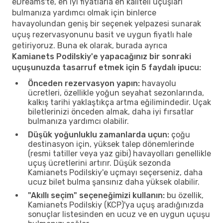
eDreams'te, en iyi fiyatlarla en kaliteli uçuşları
bulmanıza yardımcı olmak için binlerce
havayolundan geniş bir seçenek yelpazesi sunarak
uçuş rezervasyonunu basit ve uygun fiyatlı hale
getiriyoruz. Buna ek olarak, burada ayrıca
Kamianets Podilskiy'e yapacağınız bir sonraki
uçuşunuzda tasarruf etmek için 5 faydalı ipucu:
Önceden rezervasyon yapın:
havayolu
ücretleri, özellikle yoğun seyahat sezonlarında,
kalkış tarihi yaklaştıkça artma eğilimindedir. Uçak
biletlerinizi önceden almak, daha iyi fırsatlar
bulmanıza yardımcı olabilir.
Düşük yoğunluklu zamanlarda uçun:
çoğu
destinasyon için, yüksek talep dönemlerinde
(resmi tatiller veya yaz gibi) havayolları genellikle
uçuş ücretlerini artırır. Düşük sezonda
Kamianets Podilskiy'e uçmayı seçerseniz, daha
ucuz bilet bulma şansınız daha yüksek olabilir.
"Akıllı seçim" seçeneğimizi kullanın:
bu özellik,
Kamianets Podilskiy (KCP)'ya uçuş aradığınızda
sonuçlar listesinden en ucuz ve en uygun uçuşu