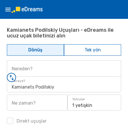
Kamianets Podilskiy Uçuşları - eDreams ile
ucuz uçak biletinizi alın
Dönüş
Tek yön
Nereden?
Nereye?
Kamianets Podilskiy
Yolcular
Ne zaman?
1 yetişkin
Direkt uçuşlar