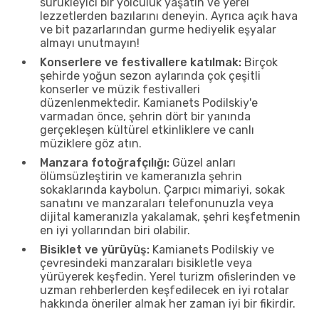
sürükleyici bir yolculuk yaşatın ve yerel
lezzetlerden bazılarını deneyin. Ayrıca açık hava
ve bit pazarlarından gurme hediyelik eşyalar
almayı unutmayın!
Konserlere ve festivallere katılmak:
Birçok
şehirde yoğun sezon aylarında çok çeşitli
konserler ve müzik festivalleri
düzenlenmektedir. Kamianets Podilskiy'e
varmadan önce, şehrin dört bir yanında
gerçekleşen kültürel etkinliklere ve canlı
müziklere göz atın.
Manzara fotoğrafçılığı:
Güzel anları
ölümsüzleştirin ve kameranızla şehrin
sokaklarında kaybolun. Çarpıcı mimariyi, sokak
sanatını ve manzaraları telefonunuzla veya
dijital kameranızla yakalamak, şehri keşfetmenin
en iyi yollarından biri olabilir.
Bisiklet ve yürüyüş:
Kamianets Podilskiy ve
çevresindeki manzaraları bisikletle veya
yürüyerek keşfedin. Yerel turizm ofislerinden ve
uzman rehberlerden keşfedilecek en iyi rotalar
hakkında öneriler almak her zaman iyi bir fikirdir.