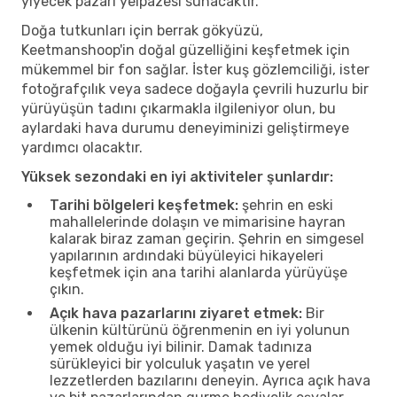
yiyecek pazarı yelpazesi sunacaktır.
Doğa tutkunları için berrak gökyüzü,
Keetmanshoop'in doğal güzelliğini keşfetmek için
mükemmel bir fon sağlar. İster kuş gözlemciliği, ister
fotoğrafçılık veya sadece doğayla çevrili huzurlu bir
yürüyüşün tadını çıkarmakla ilgileniyor olun, bu
aylardaki hava durumu deneyiminizi geliştirmeye
yardımcı olacaktır.
Yüksek sezondaki en iyi aktiviteler şunlardır:
Tarihi bölgeleri keşfetmek:
şehrin en eski
mahallelerinde dolaşın ve mimarisine hayran
kalarak biraz zaman geçirin. Şehrin en simgesel
yapılarının ardındaki büyüleyici hikayeleri
keşfetmek için ana tarihi alanlarda yürüyüşe
çıkın.
Açık hava pazarlarını ziyaret etmek:
Bir
ülkenin kültürünü öğrenmenin en iyi yolunun
yemek olduğu iyi bilinir. Damak tadınıza
sürükleyici bir yolculuk yaşatın ve yerel
lezzetlerden bazılarını deneyin. Ayrıca açık hava