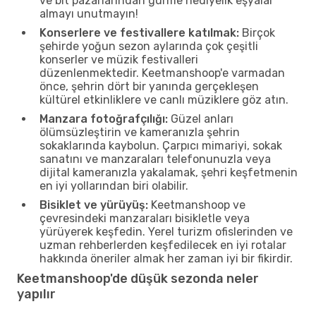
ve bit pazarlarından gurme hediyelik eşyalar
almayı unutmayın!
Konserlere ve festivallere katılmak:
Birçok
şehirde yoğun sezon aylarında çok çeşitli
konserler ve müzik festivalleri
düzenlenmektedir. Keetmanshoop'e varmadan
önce, şehrin dört bir yanında gerçekleşen
kültürel etkinliklere ve canlı müziklere göz atın.
Manzara fotoğrafçılığı:
Güzel anları
ölümsüzleştirin ve kameranızla şehrin
sokaklarında kaybolun. Çarpıcı mimariyi, sokak
sanatını ve manzaraları telefonunuzla veya
dijital kameranızla yakalamak, şehri keşfetmenin
en iyi yollarından biri olabilir.
Bisiklet ve yürüyüş:
Keetmanshoop ve
çevresindeki manzaraları bisikletle veya
yürüyerek keşfedin. Yerel turizm ofislerinden ve
uzman rehberlerden keşfedilecek en iyi rotalar
hakkında öneriler almak her zaman iyi bir fikirdir.
Keetmanshoop'de düşük sezonda neler
yapılır