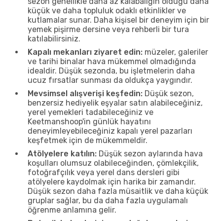
sezon genellikle daha az kalabalığın olduğu daha
küçük ve daha topluluk odaklı etkinlikler ve
kutlamalar sunar. Daha kişisel bir deneyim için bir
yemek pişirme dersine veya rehberli bir tura
katılabilirsiniz.
Kapalı mekanları ziyaret edin:
müzeler, galeriler
ve tarihi binalar hava mükemmel olmadığında
idealdir. Düşük sezonda, bu işletmelerin daha
ucuz fırsatlar sunması da oldukça yaygındır.
Mevsimsel alışverişi keşfedin:
Düşük sezon,
benzersiz hediyelik eşyalar satın alabileceğiniz,
yerel yemekleri tadabileceğiniz ve
Keetmanshoop'in günlük hayatını
deneyimleyebileceğiniz kapalı yerel pazarları
keşfetmek için de mükemmeldir.
Atölyelere katılın:
Düşük sezon aylarında hava
koşulları olumsuz olabileceğinden, çömlekçilik,
fotoğrafçılık veya yerel dans dersleri gibi
atölyelere kaydolmak için harika bir zamandır.
Düşük sezon daha fazla müsaitlik ve daha küçük
gruplar sağlar, bu da daha fazla uygulamalı
öğrenme anlamına gelir.