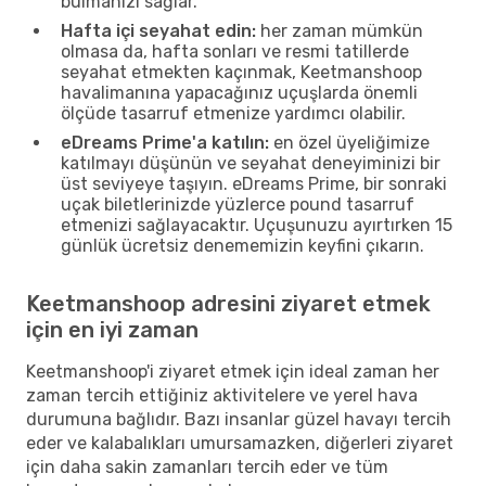
bulmanızı sağlar.
Hafta içi seyahat edin:
her zaman mümkün
olmasa da, hafta sonları ve resmi tatillerde
seyahat etmekten kaçınmak, Keetmanshoop
havalimanına yapacağınız uçuşlarda önemli
ölçüde tasarruf etmenize yardımcı olabilir.
eDreams Prime'a katılın:
en özel üyeliğimize
katılmayı düşünün ve seyahat deneyiminizi bir
üst seviyeye taşıyın. eDreams Prime, bir sonraki
uçak biletlerinizde yüzlerce pound tasarruf
etmenizi sağlayacaktır. Uçuşunuzu ayırtırken 15
günlük ücretsiz denememizin keyfini çıkarın.
Keetmanshoop adresini ziyaret etmek
için en iyi zaman
Keetmanshoop'i ziyaret etmek için ideal zaman her
zaman tercih ettiğiniz aktivitelere ve yerel hava
durumuna bağlıdır. Bazı insanlar güzel havayı tercih
eder ve kalabalıkları umursamazken, diğerleri ziyaret
için daha sakin zamanları tercih eder ve tüm