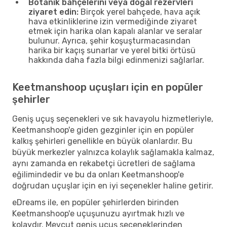
Botanik bahçelerini veya doğal rezervleri
ziyaret edin:
Birçok yerel bahçede, hava açık
hava etkinliklerine izin vermediğinde ziyaret
etmek için harika olan kapalı alanlar ve seralar
bulunur. Ayrıca, şehir koşuşturmacasından
harika bir kaçış sunarlar ve yerel bitki örtüsü
hakkında daha fazla bilgi edinmenizi sağlarlar.
Keetmanshoop uçuşları için en popüler
şehirler
Geniş uçuş seçenekleri ve sık havayolu hizmetleriyle,
Keetmanshoop'e giden gezginler için en popüler
kalkış şehirleri genellikle en büyük olanlardır. Bu
büyük merkezler yalnızca kolaylık sağlamakla kalmaz,
aynı zamanda en rekabetçi ücretleri de sağlama
eğilimindedir ve bu da onları Keetmanshoop'e
doğrudan uçuşlar için en iyi seçenekler haline getirir.
eDreams ile, en popüler şehirlerden birinden
Keetmanshoop'e uçuşunuzu ayırtmak hızlı ve
kolaydır. Mevcut geniş uçuş seçeneklerinden