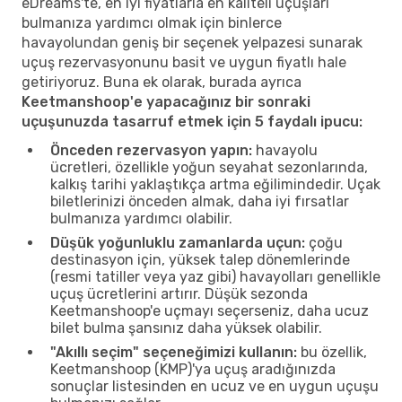
eDreams'te, en iyi fiyatlarla en kaliteli uçuşları
bulmanıza yardımcı olmak için binlerce
havayolundan geniş bir seçenek yelpazesi sunarak
uçuş rezervasyonunu basit ve uygun fiyatlı hale
getiriyoruz. Buna ek olarak, burada ayrıca
Keetmanshoop'e yapacağınız bir sonraki
uçuşunuzda tasarruf etmek için 5 faydalı ipucu:
Önceden rezervasyon yapın:
havayolu
ücretleri, özellikle yoğun seyahat sezonlarında,
kalkış tarihi yaklaştıkça artma eğilimindedir. Uçak
biletlerinizi önceden almak, daha iyi fırsatlar
bulmanıza yardımcı olabilir.
Düşük yoğunluklu zamanlarda uçun:
çoğu
destinasyon için, yüksek talep dönemlerinde
(resmi tatiller veya yaz gibi) havayolları genellikle
uçuş ücretlerini artırır. Düşük sezonda
Keetmanshoop'e uçmayı seçerseniz, daha ucuz
bilet bulma şansınız daha yüksek olabilir.
"Akıllı seçim" seçeneğimizi kullanın:
bu özellik,
Keetmanshoop (KMP)'ya uçuş aradığınızda
sonuçlar listesinden en ucuz ve en uygun uçuşu