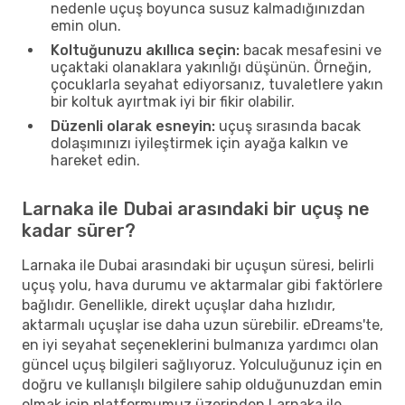
nedenle uçuş boyunca susuz kalmadığınızdan
emin olun.
Koltuğunuzu akıllıca seçin:
bacak mesafesini ve
uçaktaki olanaklara yakınlığı düşünün. Örneğin,
çocuklarla seyahat ediyorsanız, tuvaletlere yakın
bir koltuk ayırtmak iyi bir fikir olabilir.
Düzenli olarak esneyin:
uçuş sırasında bacak
dolaşımınızı iyileştirmek için ayağa kalkın ve
hareket edin.
Larnaka ile Dubai arasındaki bir uçuş ne
kadar sürer?
Larnaka ile Dubai arasındaki bir uçuşun süresi, belirli
uçuş yolu, hava durumu ve aktarmalar gibi faktörlere
bağlıdır. Genellikle, direkt uçuşlar daha hızlıdır,
aktarmalı uçuşlar ise daha uzun sürebilir. eDreams'te,
en iyi seyahat seçeneklerini bulmanıza yardımcı olan
güncel uçuş bilgileri sağlıyoruz. Yolculuğunuz için en
doğru ve kullanışlı bilgilere sahip olduğunuzdan emin
olmak için platformumuz üzerinden Larnaka ile