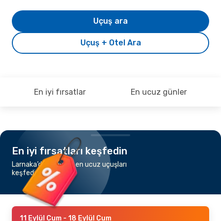
Uçuş ara
Uçuş + Otel Ara
En iyi fırsatlar
En ucuz günler
En iyi fırsatları keşfedin
Larnaka’dan Dubai’a en ucuz uçuşları
keşfedin
11 Eylül Cum
- 18 Eylül Cum