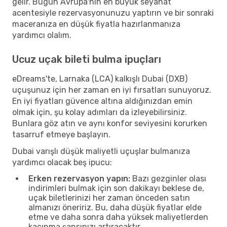
gelir. Bugün Avrupa'nın en büyük seyahat
acentesiyle rezervasyonunuzu yaptırın ve bir sonraki
maceranıza en düşük fiyatla hazırlanmanıza
yardımcı olalım.
Ucuz uçak bileti bulma ipuçları
eDreams'te, Larnaka (LCA) kalkışlı Dubai (DXB)
uçuşunuz için her zaman en iyi fırsatları sunuyoruz.
En iyi fiyatları güvence altına aldığınızdan emin
olmak için, şu kolay adımları da izleyebilirsiniz.
Bunlara göz atın ve aynı konfor seviyesini korurken
tasarruf etmeye başlayın.
Dubai varışlı düşük maliyetli uçuşlar bulmanıza
yardımcı olacak beş ipucu:
Erken rezervasyon yapın:
Bazı gezginler olası
indirimleri bulmak için son dakikayı beklese de,
uçak biletlerinizi her zaman önceden satın
almanızı öneririz. Bu, daha düşük fiyatlar elde
etme ve daha sonra daha yüksek maliyetlerden
kaçınma şansınızı artıracaktır.