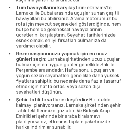
Tüm havayollarını karşılaştırın:
eDreams'te,
Larnaka ile Dubai arasında uçuşlar sunan çeşitli
havayolları bulabilirsiniz. Arama motorumuz bu
rota için mevcut seçenekleri gösterdiğinde, hem
bütçe hem de geleneksel havayollarının
ücretlerini karşılaştırın. Seyahat tarihlerinizde
esnek olmak, en iyi fırsatları bulmanıza da
yardımcı olabilir.
Rezervasyonunuzu yapmak için en ucuz
günleri seçin:
Larnaka şirketinden ucuz uçuşlar
bulmak için en uygun günler genellikle Salı ile
Perşembe arasındadır. Hafta sonu uçuşları ve
yoğun sezon seyahatleri genellikle daha yüksek
fiyatlara sahiptir, bu nedenle daha fazla tasarruf
etmek için hafta ortası veya sezon dışı
seyahatleri düşünün.
Şehir tatili fırsatlarını keşfedin:
Bir otelde
kalmayı planlıyorsanız, Larnaka şirketinden şehir
tatili tekliflerimize göz atın. Ve Birleşik Arap
Emirlikleri şehrinde bir araba kiralamayı
planlıyorsanız, eDreams toplam paketinizde
harika indirimler sunabilir.