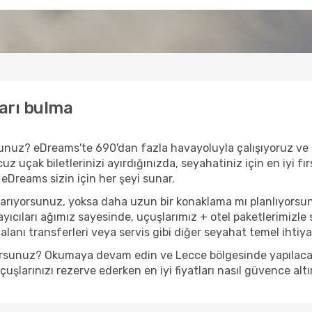
ları bulma
orsunuz? eDreams'te 690'dan fazla havayoluyla çalışıyoruz v
z uçak biletlerinizi ayırdığınızda, seyahatiniz için en iyi fır
 eDreams sizin için her şeyi sunar.
 arıyorsunuz, yoksa daha uzun bir konaklama mı planlıyorsu
yıcıları ağımız sayesinde, uçuşlarımız + otel paketlerimizle s
anı transferleri veya servis gibi diğer seyahat temel ihtiyaçl
yorsunuz? Okumaya devam edin ve Lecce bölgesinde yapılacak e
şlarınızı rezerve ederken en iyi fiyatları nasıl güvence altı