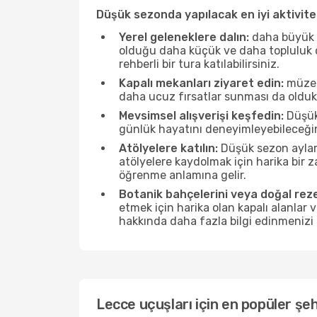
Düşük sezonda yapılacak en iyi aktivitel
Yerel geleneklere dalın:
daha büyük f
olduğu daha küçük ve daha topluluk od
rehberli bir tura katılabilirsiniz.
Kapalı mekanları ziyaret edin:
müzele
daha ucuz fırsatlar sunması da olduk
Mevsimsel alışverişi keşfedin:
Düşük 
günlük hayatını deneyimleyebileceğin
Atölyelere katılın:
Düşük sezon ayları
atölyelere kaydolmak için harika bir
öğrenme anlamına gelir.
Botanik bahçelerini veya doğal reze
etmek için harika olan kapalı alanlar 
hakkında daha fazla bilgi edinmenizi 
Lecce uçuşları için en popüler şeh