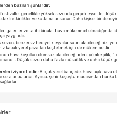
erden bazıları şunlardır:
estivaller genellikle yüksek sezonda gerçekleşse de, düşük 
aklı etkinlikler ve kutlamalar sunar. Daha kişisel bir deney
r, galeriler ve tarihi binalar hava mükemmel olmadığında id
ça yaygındır.
sezon, benzersiz hediyelik eşyalar satın alabileceğiniz, yer
iz kapalı yerel pazarları keşfetmek için de mükemmeldir.
nda hava koşulları olumsuz olabileceğinden, çömlekçilik, foto
 zamandır. Düşük sezon daha fazla müsaitlik ve daha küçük g
rvleri ziyaret edin:
Birçok yerel bahçede, hava açık hava etk
ve seralar bulunur. Ayrıca, şehir koşuşturmacasından harika bi
sağlarlar.
irler