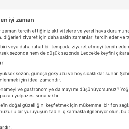
 en iyi zaman
r zaman tercih ettiğiniz aktivitelere ve yerel hava durumuna 
, diğerleri ziyaret için daha sakin zamanları tercih eder v
iri veya daha rahat bir tempoda ziyaret etmeyi tercih eden b
ksek sezonda hem de düşük sezonda Lecce'de keyfini çıkarabile
ır
yüksek sezon, güneşli gökyüzü ve hoş sıcaklıklar sunar. Şehr
inlenmek için ideal zamandır.
ı denemeyi ve gastronomiye dalmayı mı düşünüyorsunuz? Yoğu
 pazarı yelpazesi sunacaktır.
'in doğal güzelliğini keşfetmek için mükemmel bir fon sağlar.
 huzurlu bir yürüyüşün tadını çıkarmakla ilgileniyor olun, b
ardır: