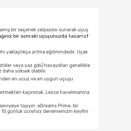
 geniş bir seçenek yelpazesi sunarak uçuş
ğınız bir sonraki uçuşunuzda tasarruf
ihi yaklaştıkça artma eğilimindedir. Uçak
ller veya yaz gibi) havayolları genellikle
 daha yüksek olabilir.
esinden en ucuz ve en uygun uçuşu
t etmekten kaçınmak, Lecce havalimanına
seviyeye taşıyın. eDreams Prime, bir
n 15 günlük ücretsiz denememizin keyfini