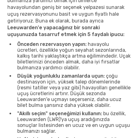
bulmanıza yardımcı olmak için binlerce
havayolundan geniş bir seçenek yelpazesi sunarak
uçuş rezervasyonunu basit ve uygun fiyatlı hale
getiriyoruz. Buna ek olarak, burada ayrıca
Leeuwarden'e yapacağınız bir sonraki
uçuşunuzda tasarruf etmek için 5 faydalı ipucu:
Önceden rezervasyon yapın:
havayolu
ücretleri, özellikle yoğun seyahat sezonlarında,
kalkış tarihi yaklaştıkça artma eğilimindedir. Uçak
biletlerinizi önceden almak, daha iyi fırsatlar
bulmanıza yardımcı olabilir.
Düşük yoğunluklu zamanlarda uçun:
çoğu
destinasyon için, yüksek talep dönemlerinde
(resmi tatiller veya yaz gibi) havayolları genellikle
uçuş ücretlerini artırır. Düşük sezonda
Leeuwarden'e uçmayı seçerseniz, daha ucuz
bilet bulma şansınız daha yüksek olabilir.
"Akıllı seçim" seçeneğimizi kullanın:
bu özellik,
Leeuwarden (LWR)'ya uçuş aradığınızda
sonuçlar listesinden en ucuz ve en uygun uçuşu
bulmanızı sağlar.