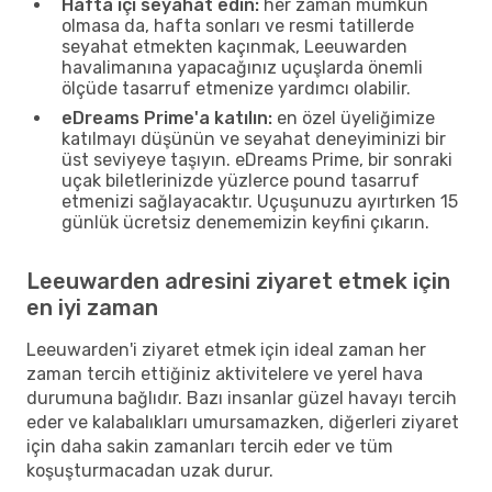
Hafta içi seyahat edin:
her zaman mümkün
olmasa da, hafta sonları ve resmi tatillerde
seyahat etmekten kaçınmak, Leeuwarden
havalimanına yapacağınız uçuşlarda önemli
ölçüde tasarruf etmenize yardımcı olabilir.
eDreams Prime'a katılın:
en özel üyeliğimize
katılmayı düşünün ve seyahat deneyiminizi bir
üst seviyeye taşıyın. eDreams Prime, bir sonraki
uçak biletlerinizde yüzlerce pound tasarruf
etmenizi sağlayacaktır. Uçuşunuzu ayırtırken 15
günlük ücretsiz denememizin keyfini çıkarın.
Leeuwarden adresini ziyaret etmek için
en iyi zaman
Leeuwarden'i ziyaret etmek için ideal zaman her
zaman tercih ettiğiniz aktivitelere ve yerel hava
durumuna bağlıdır. Bazı insanlar güzel havayı tercih
eder ve kalabalıkları umursamazken, diğerleri ziyaret
için daha sakin zamanları tercih eder ve tüm
koşuşturmacadan uzak durur.