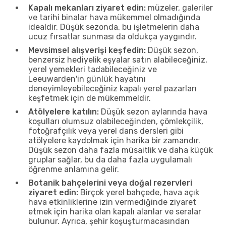
Kapalı mekanları ziyaret edin:
müzeler, galeriler
ve tarihi binalar hava mükemmel olmadığında
idealdir. Düşük sezonda, bu işletmelerin daha
ucuz fırsatlar sunması da oldukça yaygındır.
Mevsimsel alışverişi keşfedin:
Düşük sezon,
benzersiz hediyelik eşyalar satın alabileceğiniz,
yerel yemekleri tadabileceğiniz ve
Leeuwarden'in günlük hayatını
deneyimleyebileceğiniz kapalı yerel pazarları
keşfetmek için de mükemmeldir.
Atölyelere katılın:
Düşük sezon aylarında hava
koşulları olumsuz olabileceğinden, çömlekçilik,
fotoğrafçılık veya yerel dans dersleri gibi
atölyelere kaydolmak için harika bir zamandır.
Düşük sezon daha fazla müsaitlik ve daha küçük
gruplar sağlar, bu da daha fazla uygulamalı
öğrenme anlamına gelir.
Botanik bahçelerini veya doğal rezervleri
ziyaret edin:
Birçok yerel bahçede, hava açık
hava etkinliklerine izin vermediğinde ziyaret
etmek için harika olan kapalı alanlar ve seralar
bulunur. Ayrıca, şehir koşuşturmacasından