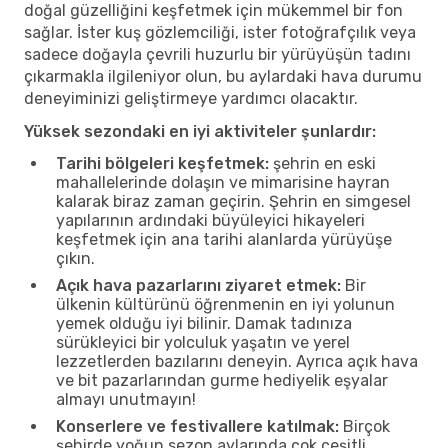
doğal güzelliğini keşfetmek için mükemmel bir fon
sağlar. İster kuş gözlemciliği, ister fotoğrafçılık veya
sadece doğayla çevrili huzurlu bir yürüyüşün tadını
çıkarmakla ilgileniyor olun, bu aylardaki hava durumu
deneyiminizi geliştirmeye yardımcı olacaktır.
Yüksek sezondaki en iyi aktiviteler şunlardır:
Tarihi bölgeleri keşfetmek:
şehrin en eski
mahallelerinde dolaşın ve mimarisine hayran
kalarak biraz zaman geçirin. Şehrin en simgesel
yapılarının ardındaki büyüleyici hikayeleri
keşfetmek için ana tarihi alanlarda yürüyüşe
çıkın.
Açık hava pazarlarını ziyaret etmek:
Bir
ülkenin kültürünü öğrenmenin en iyi yolunun
yemek olduğu iyi bilinir. Damak tadınıza
sürükleyici bir yolculuk yaşatın ve yerel
lezzetlerden bazılarını deneyin. Ayrıca açık hava
ve bit pazarlarından gurme hediyelik eşyalar
almayı unutmayın!
Konserlere ve festivallere katılmak:
Birçok
şehirde yoğun sezon aylarında çok çeşitli