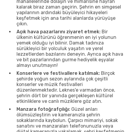
mahallelerinde dolaşın ve mimarisine hayran
kalarak biraz zaman geçirin. Şehrin en simgesel
yapılarının ardındaki büyüleyici hikayeleri
keşfetmek için ana tarihi alanlarda yürüyüşe
çıkın.
Açık hava pazarlarını ziyaret etmek:
Bir
ülkenin kültürünü öğrenmenin en iyi yolunun
yemek olduğu iyi bilinir. Damak tadınıza
sürükleyici bir yolculuk yaşatın ve yerel
lezzetlerden bazılarını deneyin. Ayrıca açık hava
ve bit pazarlarından gurme hediyelik eşyalar
almayı unutmayın!
Konserlere ve festivallere katılmak:
Birçok
şehirde yoğun sezon aylarında çok çeşitli
konserler ve müzik festivalleri
düzenlenmektedir. Leknes'e varmadan önce,
şehrin dört bir yanında gerçekleşen kültürel
etkinliklere ve canlı müziklere göz atın.
Manzara fotoğrafçılığı:
Güzel anları
ölümsüzleştirin ve kameranızla şehrin
sokaklarında kaybolun. Çarpıcı mimariyi, sokak
sanatını ve manzaraları telefonunuzla veya
dijital kameranızla yakalamak, şehri keşfetmenin