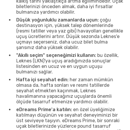
kalkış tarihi yaklaştıkça artma eğilimindedir. Uçak
biletlerinizi önceden almak, daha iyi fırsatlar
bulmanıza yardımcı olabilir.
Düşük yoğunluklu zamanlarda uçun:
çoğu
destinasyon için, yüksek talep dönemlerinde
(resmi tatiller veya yaz gibi) havayolları genellikle
uçuş ücretlerini artırır. Düşük sezonda Leknes'e
uçmayı seçerseniz, daha ucuz bilet bulma
şansınız daha yüksek olabilir.
"Akıllı seçim" seçeneğimizi kullanın:
bu özellik,
Leknes (LKN)'ya uçuş aradığınızda sonuçlar
listesinden en ucuz ve en uygun uçuşu
bulmanızı sağlar.
Hafta içi seyahat edin:
her zaman mümkün
olmasa da, hafta sonları ve resmi tatillerde
seyahat etmekten kaçınmak, Leknes
havalimanına yapacağınız uçuşlarda önemli
ölçüde tasarruf etmenize yardımcı olabilir.
eDreams Prime'a katılın:
en özel üyeliğimize
katılmayı düşünün ve seyahat deneyiminizi bir
üst seviyeye taşıyın. eDreams Prime, bir sonraki
uçak biletlerinizde yüzlerce pound tasarruf