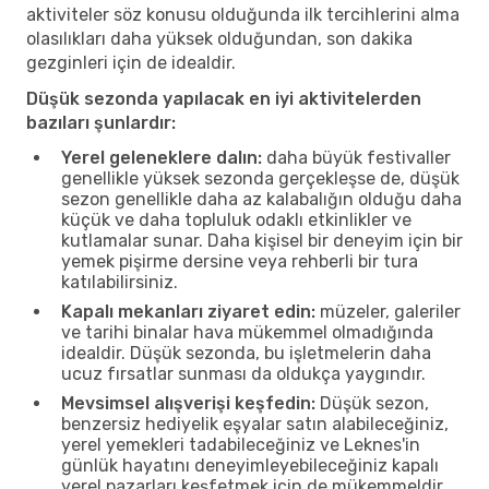
aktiviteler söz konusu olduğunda ilk tercihlerini alma
olasılıkları daha yüksek olduğundan, son dakika
gezginleri için de idealdir.
Düşük sezonda yapılacak en iyi aktivitelerden
bazıları şunlardır:
Yerel geleneklere dalın:
daha büyük festivaller
genellikle yüksek sezonda gerçekleşse de, düşük
sezon genellikle daha az kalabalığın olduğu daha
küçük ve daha topluluk odaklı etkinlikler ve
kutlamalar sunar. Daha kişisel bir deneyim için bir
yemek pişirme dersine veya rehberli bir tura
katılabilirsiniz.
Kapalı mekanları ziyaret edin:
müzeler, galeriler
ve tarihi binalar hava mükemmel olmadığında
idealdir. Düşük sezonda, bu işletmelerin daha
ucuz fırsatlar sunması da oldukça yaygındır.
Mevsimsel alışverişi keşfedin:
Düşük sezon,
benzersiz hediyelik eşyalar satın alabileceğiniz,
yerel yemekleri tadabileceğiniz ve Leknes'in
günlük hayatını deneyimleyebileceğiniz kapalı
yerel pazarları keşfetmek için de mükemmeldir.