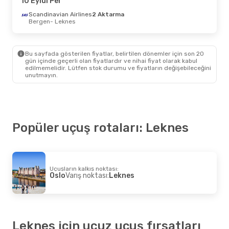
10 Eylül Per
Scandinavian Airlines
2 Aktarma
Bergen
- Leknes
Bu sayfada gösterilen fiyatlar, belirtilen dönemler için son 20
gün içinde geçerli olan fiyatlardır ve nihai fiyat olarak kabul
edilmemelidir. Lütfen stok durumu ve fiyatların değişebileceğini
unutmayın.
Popüler uçuş rotaları: Leknes
Uçuşların kalkış noktası:
Oslo
Varış noktası:
Leknes
Leknes için ucuz uçuş fırsatları