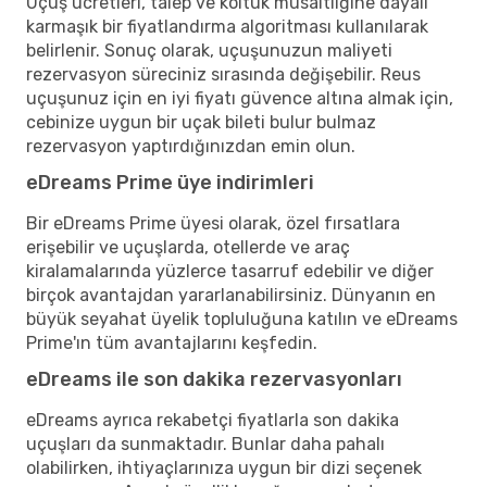
Uçuş ücretleri, talep ve koltuk müsaitliğine dayalı
karmaşık bir fiyatlandırma algoritması kullanılarak
belirlenir. Sonuç olarak, uçuşunuzun maliyeti
rezervasyon süreciniz sırasında değişebilir. Reus
uçuşunuz için en iyi fiyatı güvence altına almak için,
cebinize uygun bir uçak bileti bulur bulmaz
rezervasyon yaptırdığınızdan emin olun.
eDreams Prime üye indirimleri
Bir eDreams Prime üyesi olarak, özel fırsatlara
erişebilir ve uçuşlarda, otellerde ve araç
kiralamalarında yüzlerce tasarruf edebilir ve diğer
birçok avantajdan yararlanabilirsiniz. Dünyanın en
büyük seyahat üyelik topluluğuna katılın ve eDreams
Prime'ın tüm avantajlarını keşfedin.
eDreams ile son dakika rezervasyonları
eDreams ayrıca rekabetçi fiyatlarla son dakika
uçuşları da sunmaktadır. Bunlar daha pahalı
olabilirken, ihtiyaçlarınıza uygun bir dizi seçenek