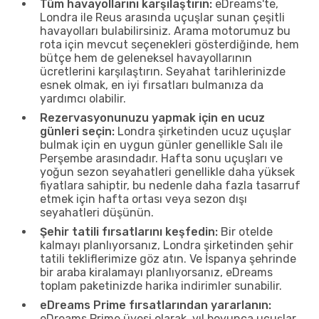
Tüm havayollarını karşılaştırın:
eDreams'te,
Londra ile Reus arasında uçuşlar sunan çeşitli
havayolları bulabilirsiniz. Arama motorumuz bu
rota için mevcut seçenekleri gösterdiğinde, hem
bütçe hem de geleneksel havayollarının
ücretlerini karşılaştırın. Seyahat tarihlerinizde
esnek olmak, en iyi fırsatları bulmanıza da
yardımcı olabilir.
Rezervasyonunuzu yapmak için en ucuz
günleri seçin:
Londra şirketinden ucuz uçuşlar
bulmak için en uygun günler genellikle Salı ile
Perşembe arasındadır. Hafta sonu uçuşları ve
yoğun sezon seyahatleri genellikle daha yüksek
fiyatlara sahiptir, bu nedenle daha fazla tasarruf
etmek için hafta ortası veya sezon dışı
seyahatleri düşünün.
Şehir tatili fırsatlarını keşfedin:
Bir otelde
kalmayı planlıyorsanız, Londra şirketinden şehir
tatili tekliflerimize göz atın. Ve İspanya şehrinde
bir araba kiralamayı planlıyorsanız, eDreams
toplam paketinizde harika indirimler sunabilir.
eDreams Prime fırsatlarından yararlanın:
eDreams Prime üyesi olarak, yıl boyunca uçuşlar,