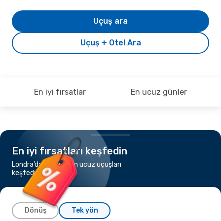
Uçuş ara
Uçuş + Otel Ara
En iyi fırsatlar
En ucuz günler
En iyi fırsatları keşfedin
Londra’dan Reus’a en ucuz uçuşları
keşfedin
Dönüş
Tek yön