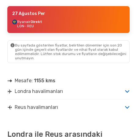
8 Eylül Sal
27 Ağustos Per
- 15 Eylül Sal
Ryanair
Ryanair
Direkt
Direkt
LON
LON
- REU
- REU
Ryanair
Direkt
REU
- LON
Bu sayfada gösterilen fiyatlar, belirtilen dönemler için son 20
18 Ağustos Sal
- 21 Ağustos Cum
gün içinde geçerli olan fiyatlardır ve nihai fiyat olarak kabul
edilmemelidir. Lütfen stok durumu ve fiyatların değişebileceğini
Ryanair
Direkt
unutmayın.
LON
- REU
Vueling
Direkt
REU
- LON
Mesafe:
1155 kms
28 Ağustos Cum
- 7 Eylül Pzt
Londra havalimanları
Easyjet
Direkt
LON
- REU
Ryanair
Direkt
REU
- LON
Reus havalimanları
Londra ile Reus arasındaki