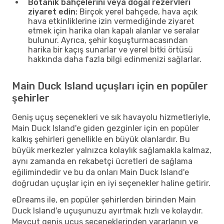
Botanik bahçelerini veya doğal rezervleri
ziyaret edin:
Birçok yerel bahçede, hava açık
hava etkinliklerine izin vermediğinde ziyaret
etmek için harika olan kapalı alanlar ve seralar
bulunur. Ayrıca, şehir koşuşturmacasından
harika bir kaçış sunarlar ve yerel bitki örtüsü
hakkında daha fazla bilgi edinmenizi sağlarlar.
Main Duck Island uçuşları için en popüler
şehirler
Geniş uçuş seçenekleri ve sık havayolu hizmetleriyle,
Main Duck Island'e giden gezginler için en popüler
kalkış şehirleri genellikle en büyük olanlardır. Bu
büyük merkezler yalnızca kolaylık sağlamakla kalmaz,
aynı zamanda en rekabetçi ücretleri de sağlama
eğilimindedir ve bu da onları Main Duck Island'e
doğrudan uçuşlar için en iyi seçenekler haline getirir.
eDreams ile, en popüler şehirlerden birinden Main
Duck Island'e uçuşunuzu ayırtmak hızlı ve kolaydır.
Mevcut geniş uçuş seçeneklerinden yararlanın ve