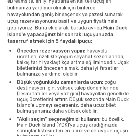
eDreams'te, en iyi fiyatlarla en kaliteli uçuşları
bulmanıza yardımcı olmak için binlerce
havayolundan geniş bir seçenek yelpazesi sunarak
uçuş rezervasyonunu basit ve uygun fiyatlı hale
getiriyoruz. Buna ek olarak, burada ayrıca
Main Duck
Island'e yapacağınız bir sonraki uçuşunuzda
tasarruf etmek için 5 faydalı ipucu:
Önceden rezervasyon yapın:
havayolu
ücretleri, özellikle yoğun seyahat sezonlarında,
kalkış tarihi yaklaştıkça artma eğilimindedir. Uçak
biletlerinizi önceden almak, daha iyi fırsatlar
bulmanıza yardımcı olabilir.
Düşük yoğunluklu zamanlarda uçun:
çoğu
destinasyon için, yüksek talep dönemlerinde
(resmi tatiller veya yaz gibi) havayolları genellikle
uçuş ücretlerini artırır. Düşük sezonda Main Duck
Island'e uçmayı seçerseniz, daha ucuz bilet
bulma şansınız daha yüksek olabilir.
"Akıllı seçim" seçeneğimizi kullanın:
bu özellik,
Main Duck Island (YDK)'ya uçuş aradığınızda
sonuçlar listesinden en ucuz ve en uygun uçuşu