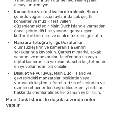
ve bit pazarlarından gurme hediyelik eşyalar
almayı unutmayın!
Konserlere ve festivallere katılmak:
Birçok
şehirde yoğun sezon aylarında çok çeşitli
konserler ve müzik festivalleri
düzenlenmektedir. Main Duck Island'e varmadan
önce, şehrin dört bir yanında gerçekleşen
kültürel etkinliklere ve canlı müziklere göz atın.
Manzara fotoğrafçılığı:
Güzel anları
ölümsüzleştirin ve kameranızla şehrin
sokaklarında kaybolun. Çarpıcı mimariyi, sokak
sanatını ve manzaraları telefonunuzla veya
dijital kameranızla yakalamak, şehri keşfetmenin
en iyi yollarından biri olabilir.
Bisiklet ve yürüyüş:
Main Duck Island ve
çevresindeki manzaraları bisikletle veya
yürüyerek keşfedin. Yerel turizm ofislerinden ve
uzman rehberlerden keşfedilecek en iyi rotalar
hakkında öneriler almak her zaman iyi bir fikirdir.
Main Duck Island'de düşük sezonda neler
yapılır