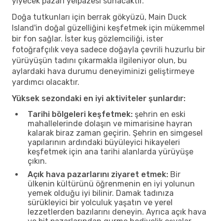
yiyecek pazarı yelpazesi sunacaktır.
Doğa tutkunları için berrak gökyüzü, Main Duck
Island'in doğal güzelliğini keşfetmek için mükemmel
bir fon sağlar. İster kuş gözlemciliği, ister
fotoğrafçılık veya sadece doğayla çevrili huzurlu bir
yürüyüşün tadını çıkarmakla ilgileniyor olun, bu
aylardaki hava durumu deneyiminizi geliştirmeye
yardımcı olacaktır.
Yüksek sezondaki en iyi aktiviteler şunlardır:
Tarihi bölgeleri keşfetmek:
şehrin en eski
mahallelerinde dolaşın ve mimarisine hayran
kalarak biraz zaman geçirin. Şehrin en simgesel
yapılarının ardındaki büyüleyici hikayeleri
keşfetmek için ana tarihi alanlarda yürüyüşe
çıkın.
Açık hava pazarlarını ziyaret etmek:
Bir
ülkenin kültürünü öğrenmenin en iyi yolunun
yemek olduğu iyi bilinir. Damak tadınıza
sürükleyici bir yolculuk yaşatın ve yerel
lezzetlerden bazılarını deneyin. Ayrıca açık hava