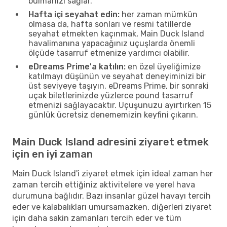
bulmanızı sağlar.
Hafta içi seyahat edin:
her zaman mümkün
olmasa da, hafta sonları ve resmi tatillerde
seyahat etmekten kaçınmak, Main Duck Island
havalimanına yapacağınız uçuşlarda önemli
ölçüde tasarruf etmenize yardımcı olabilir.
eDreams Prime'a katılın:
en özel üyeliğimize
katılmayı düşünün ve seyahat deneyiminizi bir
üst seviyeye taşıyın. eDreams Prime, bir sonraki
uçak biletlerinizde yüzlerce pound tasarruf
etmenizi sağlayacaktır. Uçuşunuzu ayırtırken 15
günlük ücretsiz denememizin keyfini çıkarın.
Main Duck Island adresini ziyaret etmek
için en iyi zaman
Main Duck Island'i ziyaret etmek için ideal zaman her
zaman tercih ettiğiniz aktivitelere ve yerel hava
durumuna bağlıdır. Bazı insanlar güzel havayı tercih
eder ve kalabalıkları umursamazken, diğerleri ziyaret
için daha sakin zamanları tercih eder ve tüm