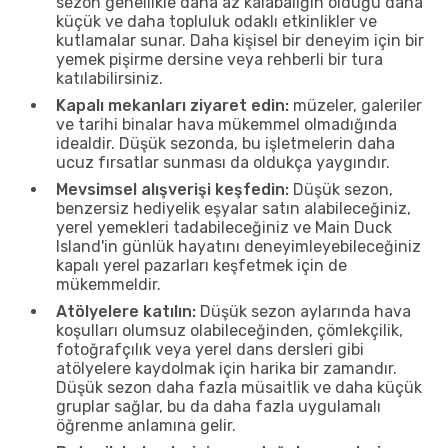
sezon genellikle daha az kalabalığın olduğu daha
küçük ve daha topluluk odaklı etkinlikler ve
kutlamalar sunar. Daha kişisel bir deneyim için bir
yemek pişirme dersine veya rehberli bir tura
katılabilirsiniz.
Kapalı mekanları ziyaret edin:
müzeler, galeriler
ve tarihi binalar hava mükemmel olmadığında
idealdir. Düşük sezonda, bu işletmelerin daha
ucuz fırsatlar sunması da oldukça yaygındır.
Mevsimsel alışverişi keşfedin:
Düşük sezon,
benzersiz hediyelik eşyalar satın alabileceğiniz,
yerel yemekleri tadabileceğiniz ve Main Duck
Island'in günlük hayatını deneyimleyebileceğiniz
kapalı yerel pazarları keşfetmek için de
mükemmeldir.
Atölyelere katılın:
Düşük sezon aylarında hava
koşulları olumsuz olabileceğinden, çömlekçilik,
fotoğrafçılık veya yerel dans dersleri gibi
atölyelere kaydolmak için harika bir zamandır.
Düşük sezon daha fazla müsaitlik ve daha küçük
gruplar sağlar, bu da daha fazla uygulamalı
öğrenme anlamına gelir.