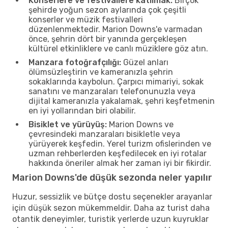
Konserlere ve festivallere katılmak:
Birçok
şehirde yoğun sezon aylarında çok çeşitli
konserler ve müzik festivalleri
düzenlenmektedir. Marion Downs'e varmadan
önce, şehrin dört bir yanında gerçekleşen
kültürel etkinliklere ve canlı müziklere göz atın.
Manzara fotoğrafçılığı:
Güzel anları
ölümsüzleştirin ve kameranızla şehrin
sokaklarında kaybolun. Çarpıcı mimariyi, sokak
sanatını ve manzaraları telefonunuzla veya
dijital kameranızla yakalamak, şehri keşfetmenin
en iyi yollarından biri olabilir.
Bisiklet ve yürüyüş:
Marion Downs ve
çevresindeki manzaraları bisikletle veya
yürüyerek keşfedin. Yerel turizm ofislerinden ve
uzman rehberlerden keşfedilecek en iyi rotalar
hakkında öneriler almak her zaman iyi bir fikirdir.
Marion Downs'de düşük sezonda neler yapılır
Huzur, sessizlik ve bütçe dostu seçenekler arayanlar
için düşük sezon mükemmeldir. Daha az turist daha
otantik deneyimler, turistik yerlerde uzun kuyruklar