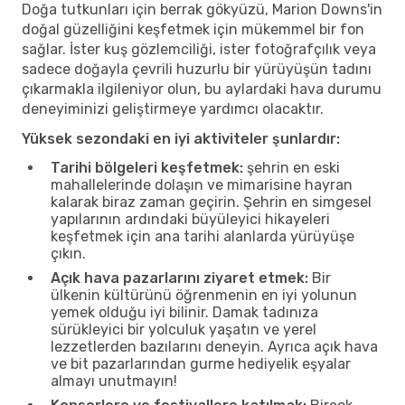
Doğa tutkunları için berrak gökyüzü, Marion Downs'in
doğal güzelliğini keşfetmek için mükemmel bir fon
sağlar. İster kuş gözlemciliği, ister fotoğrafçılık veya
sadece doğayla çevrili huzurlu bir yürüyüşün tadını
çıkarmakla ilgileniyor olun, bu aylardaki hava durumu
deneyiminizi geliştirmeye yardımcı olacaktır.
Yüksek sezondaki en iyi aktiviteler şunlardır:
Tarihi bölgeleri keşfetmek:
şehrin en eski
mahallelerinde dolaşın ve mimarisine hayran
kalarak biraz zaman geçirin. Şehrin en simgesel
yapılarının ardındaki büyüleyici hikayeleri
keşfetmek için ana tarihi alanlarda yürüyüşe
çıkın.
Açık hava pazarlarını ziyaret etmek:
Bir
ülkenin kültürünü öğrenmenin en iyi yolunun
yemek olduğu iyi bilinir. Damak tadınıza
sürükleyici bir yolculuk yaşatın ve yerel
lezzetlerden bazılarını deneyin. Ayrıca açık hava
ve bit pazarlarından gurme hediyelik eşyalar
almayı unutmayın!