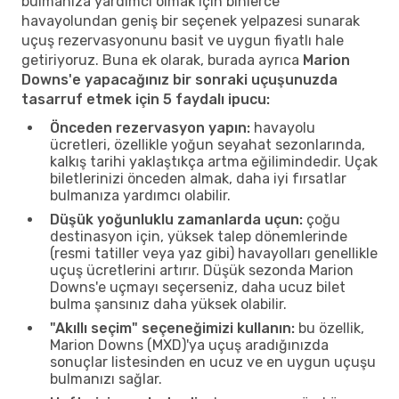
bulmanıza yardımcı olmak için binlerce
havayolundan geniş bir seçenek yelpazesi sunarak
uçuş rezervasyonunu basit ve uygun fiyatlı hale
getiriyoruz. Buna ek olarak, burada ayrıca
Marion
Downs'e yapacağınız bir sonraki uçuşunuzda
tasarruf etmek için 5 faydalı ipucu:
Önceden rezervasyon yapın:
havayolu
ücretleri, özellikle yoğun seyahat sezonlarında,
kalkış tarihi yaklaştıkça artma eğilimindedir. Uçak
biletlerinizi önceden almak, daha iyi fırsatlar
bulmanıza yardımcı olabilir.
Düşük yoğunluklu zamanlarda uçun:
çoğu
destinasyon için, yüksek talep dönemlerinde
(resmi tatiller veya yaz gibi) havayolları genellikle
uçuş ücretlerini artırır. Düşük sezonda Marion
Downs'e uçmayı seçerseniz, daha ucuz bilet
bulma şansınız daha yüksek olabilir.
"Akıllı seçim" seçeneğimizi kullanın:
bu özellik,
Marion Downs (MXD)'ya uçuş aradığınızda
sonuçlar listesinden en ucuz ve en uygun uçuşu
bulmanızı sağlar.