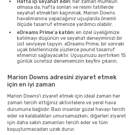
Hafta içi seyahat edin:
her zaman mümkün
olmasa da, hafta sonları ve resmi tatillerde
seyahat etmekten kaçınmak, Marion Downs
havalimanına yapacağınız uçuşlarda önemli
ölçüde tasarruf etmenize yardımcı olabilir.
eDreams Prime'a katılın:
en özel üyeliğimize
katılmayı düşünün ve seyahat deneyiminizi bir
üst seviyeye taşıyın. eDreams Prime, bir sonraki
uçak biletlerinizde yüzlerce pound tasarruf
etmenizi sağlayacaktır. Uçuşunuzu ayırtırken 15
günlük ücretsiz denememizin keyfini çıkarın.
Marion Downs adresini ziyaret etmek
için en iyi zaman
Marion Downs'i ziyaret etmek için ideal zaman her
zaman tercih ettiğiniz aktivitelere ve yerel hava
durumuna bağlıdır. Bazı insanlar güzel havayı tercih
eder ve kalabalıkları umursamazken, diğerleri ziyaret
için daha sakin zamanları tercih eder ve tüm
koşuşturmacadan uzak durur.