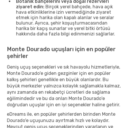
Botanik bahçelerini veya doğal rezervleri
ziyaret edin:
Birçok yerel bahçede, hava açık
hava etkinliklerine izin vermediğinde ziyaret
etmek için harika olan kapalı alanlar ve seralar
bulunur. Ayrıca, şehir koşuşturmacasından
harika bir kaçış sunarlar ve yerel bitki örtüsü
hakkında daha fazla bilgi edinmenizi sağlarlar.
Monte Dourado uçuşları için en popüler
şehirler
Geniş uçuş seçenekleri ve sık havayolu hizmetleriyle,
Monte Dourado'e giden gezginler için en popüler
kalkış şehirleri genellikle en büyük olanlardır. Bu
büyük merkezler yalnızca kolaylık sağlamakla kalmaz,
aynı zamanda en rekabetçi ücretleri de sağlama
eğilimindedir ve bu da onları Monte Dourado'e
doğrudan uçuşlar için en iyi seçenekler haline getirir.
eDreams ile, en popüler şehirlerden birinden Monte
Dourado'e uçuşunuzu ayırtmak hızlı ve kolaydır.
Mevcut geniş uçuş seçeneklerinden yararlanın ve