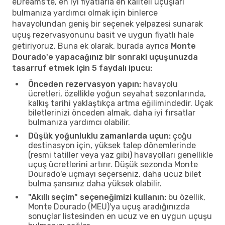
eDreams'te, en iyi fiyatlarla en kaliteli uçuşları
bulmanıza yardımcı olmak için binlerce
havayolundan geniş bir seçenek yelpazesi sunarak
uçuş rezervasyonunu basit ve uygun fiyatlı hale
getiriyoruz. Buna ek olarak, burada ayrıca
Monte
Dourado'e yapacağınız bir sonraki uçuşunuzda
tasarruf etmek için 5 faydalı ipucu:
Önceden rezervasyon yapın:
havayolu
ücretleri, özellikle yoğun seyahat sezonlarında,
kalkış tarihi yaklaştıkça artma eğilimindedir. Uçak
biletlerinizi önceden almak, daha iyi fırsatlar
bulmanıza yardımcı olabilir.
Düşük yoğunluklu zamanlarda uçun:
çoğu
destinasyon için, yüksek talep dönemlerinde
(resmi tatiller veya yaz gibi) havayolları genellikle
uçuş ücretlerini artırır. Düşük sezonda Monte
Dourado'e uçmayı seçerseniz, daha ucuz bilet
bulma şansınız daha yüksek olabilir.
"Akıllı seçim" seçeneğimizi kullanın:
bu özellik,
Monte Dourado (MEU)'ya uçuş aradığınızda
sonuçlar listesinden en ucuz ve en uygun uçuşu