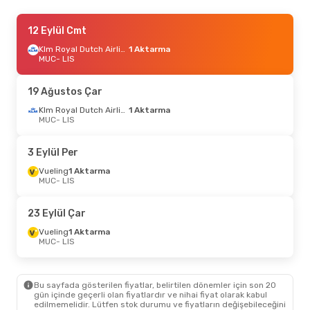
8 Eylül Sal
12 Eylül Cmt
- 15 Eylül Sal
Klm Royal Dutch Airlines
Klm Royal Dutch Airlines
1 Aktarma
1 Aktarma
MUC
MUC
- LIS
- LIS
Klm Royal Dutch Airlines
1 Aktarma
LIS
- MUC
19 Ağustos Çar
1 Eylül Sal
- 3 Eylül Per
Klm Royal Dutch Airlines
1 Aktarma
MUC
- LIS
Eurowings
1 Aktarma
MUC
- LIS
Vueling
1 Aktarma
3 Eylül Per
LIS
- MUC
Vueling
1 Aktarma
MUC
- LIS
6 Ekim Sal
- 9 Ekim Cum
Eurowings
1 Aktarma
23 Eylül Çar
MUC
- LIS
Vueling
1 Aktarma
Vueling
1 Aktarma
LIS
- MUC
MUC
- LIS
18 Ağustos Sal
- 20 Ağustos Per
Bu sayfada gösterilen fiyatlar, belirtilen dönemler için son 20
TAP Portugal
Direkt
gün içinde geçerli olan fiyatlardır ve nihai fiyat olarak kabul
MUC
- LIS
edilmemelidir. Lütfen stok durumu ve fiyatların değişebileceğini
TAP Portugal
Direkt