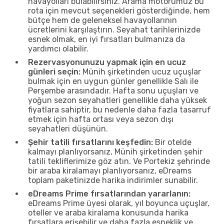
havayolları bulabilirsiniz. Arama motorumuz bu
rota için mevcut seçenekleri gösterdiğinde, hem
bütçe hem de geleneksel havayollarının
ücretlerini karşılaştırın. Seyahat tarihlerinizde
esnek olmak, en iyi fırsatları bulmanıza da
yardımcı olabilir.
Rezervasyonunuzu yapmak için en ucuz
günleri seçin:
Münih şirketinden ucuz uçuşlar
bulmak için en uygun günler genellikle Salı ile
Perşembe arasındadır. Hafta sonu uçuşları ve
yoğun sezon seyahatleri genellikle daha yüksek
fiyatlara sahiptir, bu nedenle daha fazla tasarruf
etmek için hafta ortası veya sezon dışı
seyahatleri düşünün.
Şehir tatili fırsatlarını keşfedin:
Bir otelde
kalmayı planlıyorsanız, Münih şirketinden şehir
tatili tekliflerimize göz atın. Ve Portekiz şehrinde
bir araba kiralamayı planlıyorsanız, eDreams
toplam paketinizde harika indirimler sunabilir.
eDreams Prime fırsatlarından yararlanın:
eDreams Prime üyesi olarak, yıl boyunca uçuşlar,
oteller ve araba kiralama konusunda harika
fırsatlara erişebilir ve daha fazla esneklik ve