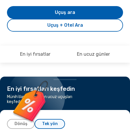
Uçuş ara
Uçuş + Otel Ara
En iyi fırsatlar
En ucuz günler
En iyi fırsatları keşfedin
Münih’dan Lizbon’a en ucuz uçuşları
keşfedin
Dönüş
Tek yön