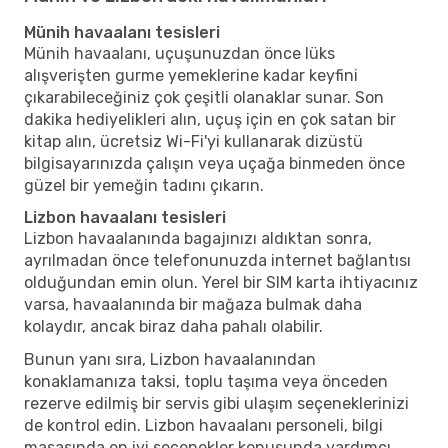
Münih havaalanı tesisleri
Münih havaalanı, uçuşunuzdan önce lüks
alışverişten gurme yemeklerine kadar keyfini
çıkarabileceğiniz çok çeşitli olanaklar sunar. Son
dakika hediyelikleri alın, uçuş için en çok satan bir
kitap alın, ücretsiz Wi-Fi'yi kullanarak dizüstü
bilgisayarınızda çalışın veya uçağa binmeden önce
güzel bir yemeğin tadını çıkarın.
Lizbon havaalanı tesisleri
Lizbon havaalanında bagajınızı aldıktan sonra,
ayrılmadan önce telefonunuzda internet bağlantısı
olduğundan emin olun. Yerel bir SIM karta ihtiyacınız
varsa, havaalanında bir mağaza bulmak daha
kolaydır, ancak biraz daha pahalı olabilir.
Bunun yanı sıra, Lizbon havaalanından
konaklamanıza taksi, toplu taşıma veya önceden
rezerve edilmiş bir servis gibi ulaşım seçeneklerinizi
de kontrol edin. Lizbon havaalanı personeli, bilgi
masasında en iyi seçenekler konusunda yardımcı