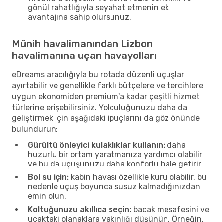
gönül rahatlığıyla seyahat etmenin ek
avantajına sahip olursunuz.
Münih havalimanından Lizbon
havalimanına uçan havayolları
eDreams aracılığıyla bu rotada düzenli uçuşlar
ayırtabilir ve genellikle farklı bütçelere ve tercihlere
uygun ekonomiden premium'a kadar çeşitli hizmet
türlerine erişebilirsiniz. Yolculuğunuzu daha da
geliştirmek için aşağıdaki ipuçlarını da göz önünde
bulundurun:
Gürültü önleyici kulaklıklar kullanın:
daha
huzurlu bir ortam yaratmanıza yardımcı olabilir
ve bu da uçuşunuzu daha konforlu hale getirir.
Bol su için:
kabin havası özellikle kuru olabilir, bu
nedenle uçuş boyunca susuz kalmadığınızdan
emin olun.
Koltuğunuzu akıllıca seçin:
bacak mesafesini ve
uçaktaki olanaklara yakınlığı düşünün. Örneğin,