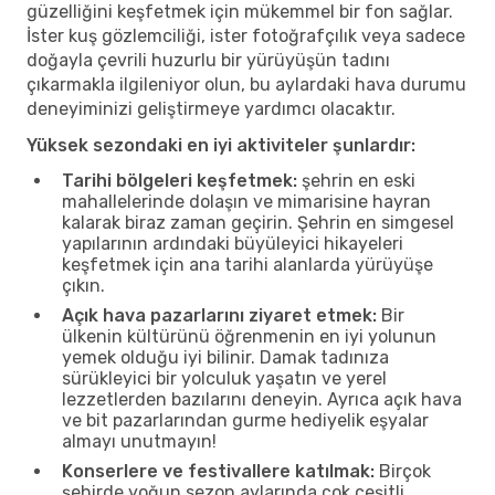
güzelliğini keşfetmek için mükemmel bir fon sağlar.
İster kuş gözlemciliği, ister fotoğrafçılık veya sadece
doğayla çevrili huzurlu bir yürüyüşün tadını
çıkarmakla ilgileniyor olun, bu aylardaki hava durumu
deneyiminizi geliştirmeye yardımcı olacaktır.
Yüksek sezondaki en iyi aktiviteler şunlardır:
Tarihi bölgeleri keşfetmek:
şehrin en eski
mahallelerinde dolaşın ve mimarisine hayran
kalarak biraz zaman geçirin. Şehrin en simgesel
yapılarının ardındaki büyüleyici hikayeleri
keşfetmek için ana tarihi alanlarda yürüyüşe
çıkın.
Açık hava pazarlarını ziyaret etmek:
Bir
ülkenin kültürünü öğrenmenin en iyi yolunun
yemek olduğu iyi bilinir. Damak tadınıza
sürükleyici bir yolculuk yaşatın ve yerel
lezzetlerden bazılarını deneyin. Ayrıca açık hava
ve bit pazarlarından gurme hediyelik eşyalar
almayı unutmayın!
Konserlere ve festivallere katılmak:
Birçok
şehirde yoğun sezon aylarında çok çeşitli