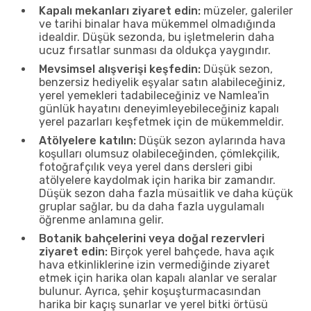
Kapalı mekanları ziyaret edin:
müzeler, galeriler
ve tarihi binalar hava mükemmel olmadığında
idealdir. Düşük sezonda, bu işletmelerin daha
ucuz fırsatlar sunması da oldukça yaygındır.
Mevsimsel alışverişi keşfedin:
Düşük sezon,
benzersiz hediyelik eşyalar satın alabileceğiniz,
yerel yemekleri tadabileceğiniz ve Namlea'in
günlük hayatını deneyimleyebileceğiniz kapalı
yerel pazarları keşfetmek için de mükemmeldir.
Atölyelere katılın:
Düşük sezon aylarında hava
koşulları olumsuz olabileceğinden, çömlekçilik,
fotoğrafçılık veya yerel dans dersleri gibi
atölyelere kaydolmak için harika bir zamandır.
Düşük sezon daha fazla müsaitlik ve daha küçük
gruplar sağlar, bu da daha fazla uygulamalı
öğrenme anlamına gelir.
Botanik bahçelerini veya doğal rezervleri
ziyaret edin:
Birçok yerel bahçede, hava açık
hava etkinliklerine izin vermediğinde ziyaret
etmek için harika olan kapalı alanlar ve seralar
bulunur. Ayrıca, şehir koşuşturmacasından
harika bir kaçış sunarlar ve yerel bitki örtüsü