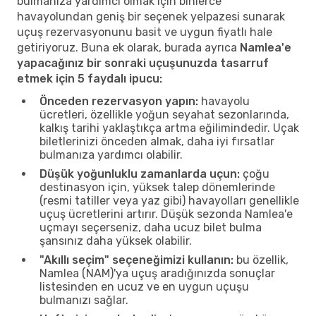
bulmanıza yardımcı olmak için binlerce
havayolundan geniş bir seçenek yelpazesi sunarak
uçuş rezervasyonunu basit ve uygun fiyatlı hale
getiriyoruz. Buna ek olarak, burada ayrıca
Namlea'e
yapacağınız bir sonraki uçuşunuzda tasarruf
etmek için 5 faydalı ipucu:
Önceden rezervasyon yapın:
havayolu
ücretleri, özellikle yoğun seyahat sezonlarında,
kalkış tarihi yaklaştıkça artma eğilimindedir. Uçak
biletlerinizi önceden almak, daha iyi fırsatlar
bulmanıza yardımcı olabilir.
Düşük yoğunluklu zamanlarda uçun:
çoğu
destinasyon için, yüksek talep dönemlerinde
(resmi tatiller veya yaz gibi) havayolları genellikle
uçuş ücretlerini artırır. Düşük sezonda Namlea'e
uçmayı seçerseniz, daha ucuz bilet bulma
şansınız daha yüksek olabilir.
"Akıllı seçim" seçeneğimizi kullanın:
bu özellik,
Namlea (NAM)'ya uçuş aradığınızda sonuçlar
listesinden en ucuz ve en uygun uçuşu
bulmanızı sağlar.