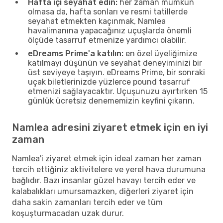
Hafta içi seyahat edin:
her zaman mümkün
olmasa da, hafta sonları ve resmi tatillerde
seyahat etmekten kaçınmak, Namlea
havalimanına yapacağınız uçuşlarda önemli
ölçüde tasarruf etmenize yardımcı olabilir.
eDreams Prime'a katılın:
en özel üyeliğimize
katılmayı düşünün ve seyahat deneyiminizi bir
üst seviyeye taşıyın. eDreams Prime, bir sonraki
uçak biletlerinizde yüzlerce pound tasarruf
etmenizi sağlayacaktır. Uçuşunuzu ayırtırken 15
günlük ücretsiz denememizin keyfini çıkarın.
Namlea adresini ziyaret etmek için en iyi
zaman
Namlea'i ziyaret etmek için ideal zaman her zaman
tercih ettiğiniz aktivitelere ve yerel hava durumuna
bağlıdır. Bazı insanlar güzel havayı tercih eder ve
kalabalıkları umursamazken, diğerleri ziyaret için
daha sakin zamanları tercih eder ve tüm
koşuşturmacadan uzak durur.