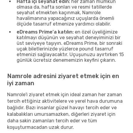
Hafta içi seyahat edin:
her zaman mümkün
olmasa da, hafta sonları ve resmi tatillerde
seyahat etmekten kaçınmak, Namrole
havalimanına yapacağınız uçuşlarda önemli
ölçüde tasarruf etmenize yardımcı olabilir.
eDreams Prime'a katılın:
en özel üyeliğimize
katılmayı düşünün ve seyahat deneyiminizi bir
üst seviyeye taşıyın. eDreams Prime, bir sonraki
uçak biletlerinizde yüzlerce pound tasarruf
etmenizi sağlayacaktır. Uçuşunuzu ayırtırken 15
günlük ücretsiz denememizin keyfini çıkarın.
Namrole adresini ziyaret etmek için en
iyi zaman
Namrole'i ziyaret etmek için ideal zaman her zaman
tercih ettiğiniz aktivitelere ve yerel hava durumuna
bağlıdır. Bazı insanlar güzel havayı tercih eder ve
kalabalıkları umursamazken, diğerleri ziyaret için
daha sakin zamanları tercih eder ve tüm
koşuşturmacadan uzak durur.