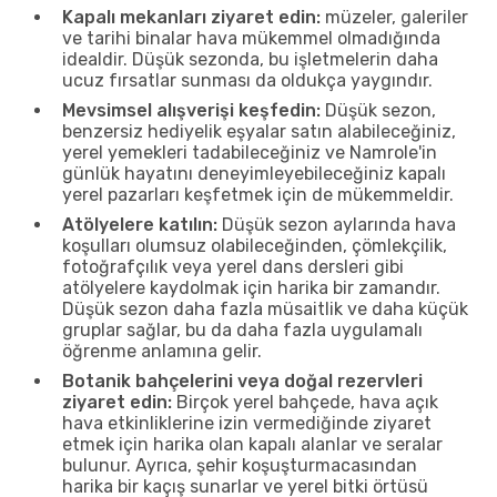
Kapalı mekanları ziyaret edin:
müzeler, galeriler
ve tarihi binalar hava mükemmel olmadığında
idealdir. Düşük sezonda, bu işletmelerin daha
ucuz fırsatlar sunması da oldukça yaygındır.
Mevsimsel alışverişi keşfedin:
Düşük sezon,
benzersiz hediyelik eşyalar satın alabileceğiniz,
yerel yemekleri tadabileceğiniz ve Namrole'in
günlük hayatını deneyimleyebileceğiniz kapalı
yerel pazarları keşfetmek için de mükemmeldir.
Atölyelere katılın:
Düşük sezon aylarında hava
koşulları olumsuz olabileceğinden, çömlekçilik,
fotoğrafçılık veya yerel dans dersleri gibi
atölyelere kaydolmak için harika bir zamandır.
Düşük sezon daha fazla müsaitlik ve daha küçük
gruplar sağlar, bu da daha fazla uygulamalı
öğrenme anlamına gelir.
Botanik bahçelerini veya doğal rezervleri
ziyaret edin:
Birçok yerel bahçede, hava açık
hava etkinliklerine izin vermediğinde ziyaret
etmek için harika olan kapalı alanlar ve seralar
bulunur. Ayrıca, şehir koşuşturmacasından
harika bir kaçış sunarlar ve yerel bitki örtüsü