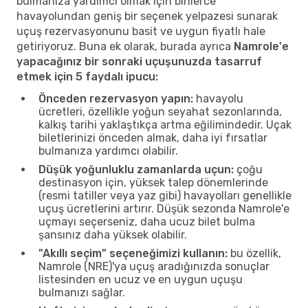
bulmanıza yardımcı olmak için binlerce
havayolundan geniş bir seçenek yelpazesi sunarak
uçuş rezervasyonunu basit ve uygun fiyatlı hale
getiriyoruz. Buna ek olarak, burada ayrıca
Namrole'e
yapacağınız bir sonraki uçuşunuzda tasarruf
etmek için 5 faydalı ipucu:
Önceden rezervasyon yapın:
havayolu
ücretleri, özellikle yoğun seyahat sezonlarında,
kalkış tarihi yaklaştıkça artma eğilimindedir. Uçak
biletlerinizi önceden almak, daha iyi fırsatlar
bulmanıza yardımcı olabilir.
Düşük yoğunluklu zamanlarda uçun:
çoğu
destinasyon için, yüksek talep dönemlerinde
(resmi tatiller veya yaz gibi) havayolları genellikle
uçuş ücretlerini artırır. Düşük sezonda Namrole'e
uçmayı seçerseniz, daha ucuz bilet bulma
şansınız daha yüksek olabilir.
"Akıllı seçim" seçeneğimizi kullanın:
bu özellik,
Namrole (NRE)'ya uçuş aradığınızda sonuçlar
listesinden en ucuz ve en uygun uçuşu
bulmanızı sağlar.