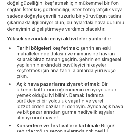
doğal güzelliğini keşfetmek için mükemmel bir fon
sağlar. İster kuş gözlemciliği, ister fotoğrafçılık veya
sadece doğayla çevrili huzurlu bir yürüyüşün tadını
çıkarmakla ilgileniyor olun, bu aylardaki hava durumu
deneyiminizi geliştirmeye yardımcı olacaktır.
Yüksek sezondaki en iyi aktiviteler şunlardır:
Tarihi bölgeleri keşfetmek:
şehrin en eski
mahallelerinde dolaşın ve mimarisine hayran
kalarak biraz zaman geçirin. Şehrin en simgesel
yapılarının ardındaki büyüleyici hikayeleri
keşfetmek için ana tarihi alanlarda yürüyüşe
çıkın.
Açık hava pazarlarını ziyaret etmek:
Bir
ülkenin kültürünü öğrenmenin en iyi yolunun
yemek olduğu iyi bilinir. Damak tadınıza
sürükleyici bir yolculuk yaşatın ve yerel
lezzetlerden bazılarını deneyin. Ayrıca açık hava
ve bit pazarlarından gurme hediyelik eşyalar
almayı unutmayın!
Konserlere ve festivallere katılmak:
Birçok
şehirde yoğun sezon aylarında çok çeşitli