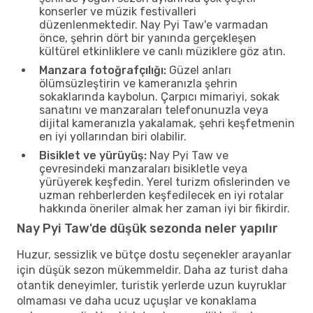
konserler ve müzik festivalleri
düzenlenmektedir. Nay Pyi Taw'e varmadan
önce, şehrin dört bir yanında gerçekleşen
kültürel etkinliklere ve canlı müziklere göz atın.
Manzara fotoğrafçılığı:
Güzel anları
ölümsüzleştirin ve kameranızla şehrin
sokaklarında kaybolun. Çarpıcı mimariyi, sokak
sanatını ve manzaraları telefonunuzla veya
dijital kameranızla yakalamak, şehri keşfetmenin
en iyi yollarından biri olabilir.
Bisiklet ve yürüyüş:
Nay Pyi Taw ve
çevresindeki manzaraları bisikletle veya
yürüyerek keşfedin. Yerel turizm ofislerinden ve
uzman rehberlerden keşfedilecek en iyi rotalar
hakkında öneriler almak her zaman iyi bir fikirdir.
Nay Pyi Taw'de düşük sezonda neler yapılır
Huzur, sessizlik ve bütçe dostu seçenekler arayanlar
için düşük sezon mükemmeldir. Daha az turist daha
otantik deneyimler, turistik yerlerde uzun kuyruklar
olmaması ve daha ucuz uçuşlar ve konaklama