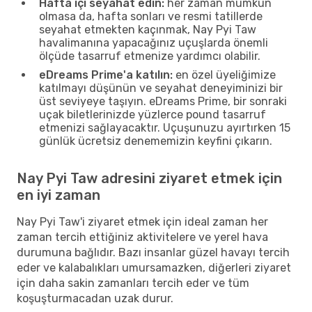
Hafta içi seyahat edin:
her zaman mümkün
olmasa da, hafta sonları ve resmi tatillerde
seyahat etmekten kaçınmak, Nay Pyi Taw
havalimanına yapacağınız uçuşlarda önemli
ölçüde tasarruf etmenize yardımcı olabilir.
eDreams Prime'a katılın:
en özel üyeliğimize
katılmayı düşünün ve seyahat deneyiminizi bir
üst seviyeye taşıyın. eDreams Prime, bir sonraki
uçak biletlerinizde yüzlerce pound tasarruf
etmenizi sağlayacaktır. Uçuşunuzu ayırtırken 15
günlük ücretsiz denememizin keyfini çıkarın.
Nay Pyi Taw adresini ziyaret etmek için
en iyi zaman
Nay Pyi Taw'i ziyaret etmek için ideal zaman her
zaman tercih ettiğiniz aktivitelere ve yerel hava
durumuna bağlıdır. Bazı insanlar güzel havayı tercih
eder ve kalabalıkları umursamazken, diğerleri ziyaret
için daha sakin zamanları tercih eder ve tüm
koşuşturmacadan uzak durur.