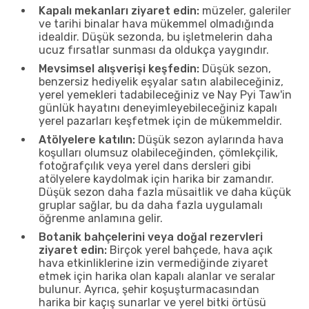
Kapalı mekanları ziyaret edin:
müzeler, galeriler
ve tarihi binalar hava mükemmel olmadığında
idealdir. Düşük sezonda, bu işletmelerin daha
ucuz fırsatlar sunması da oldukça yaygındır.
Mevsimsel alışverişi keşfedin:
Düşük sezon,
benzersiz hediyelik eşyalar satın alabileceğiniz,
yerel yemekleri tadabileceğiniz ve Nay Pyi Taw'in
günlük hayatını deneyimleyebileceğiniz kapalı
yerel pazarları keşfetmek için de mükemmeldir.
Atölyelere katılın:
Düşük sezon aylarında hava
koşulları olumsuz olabileceğinden, çömlekçilik,
fotoğrafçılık veya yerel dans dersleri gibi
atölyelere kaydolmak için harika bir zamandır.
Düşük sezon daha fazla müsaitlik ve daha küçük
gruplar sağlar, bu da daha fazla uygulamalı
öğrenme anlamına gelir.
Botanik bahçelerini veya doğal rezervleri
ziyaret edin:
Birçok yerel bahçede, hava açık
hava etkinliklerine izin vermediğinde ziyaret
etmek için harika olan kapalı alanlar ve seralar
bulunur. Ayrıca, şehir koşuşturmacasından
harika bir kaçış sunarlar ve yerel bitki örtüsü