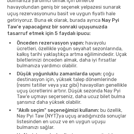
bulmanıza yardımcı olmak için binlerce
havayolundan geniş bir seçenek yelpazesi sunarak
uçuş rezervasyonunu basit ve uygun fiyatlı hale
getiriyoruz. Buna ek olarak, burada ayrıca
Nay Pyi
Taw'e yapacağınız bir sonraki uçuşunuzda
tasarruf etmek için 5 faydalı ipucu:
Önceden rezervasyon yapın:
havayolu
ücretleri, özellikle yoğun seyahat sezonlarında,
kalkış tarihi yaklaştıkça artma eğilimindedir. Uçak
biletlerinizi önceden almak, daha iyi fırsatlar
bulmanıza yardımcı olabilir.
Düşük yoğunluklu zamanlarda uçun:
çoğu
destinasyon için, yüksek talep dönemlerinde
(resmi tatiller veya yaz gibi) havayolları genellikle
uçuş ücretlerini artırır. Düşük sezonda Nay Pyi
Taw'e uçmayı seçerseniz, daha ucuz bilet bulma
şansınız daha yüksek olabilir.
"Akıllı seçim" seçeneğimizi kullanın:
bu özellik,
Nay Pyi Taw (NYT)'ya uçuş aradığınızda sonuçlar
listesinden en ucuz ve en uygun uçuşu
bulmanızı sağlar.