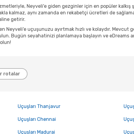
etleriyle, Neyveli'e giden gezginler için en popüler kalkış şe
kla kalmaz, aynı zamanda en rekabetçi ücretleri de sağlama 
ine getirir.
den Neyveli'e uçuşunuzu ayırtmak hızlı ve kolaydır. Mevcut 
lun. Bugün seyahatinizi planlamaya başlayın ve eDreams arac
olun!
er rotalar
Uçuşları Thanjavur
Uçuş
Uçuşları Chennai
Uçuş
Uçuşları Madurai
Uçuş