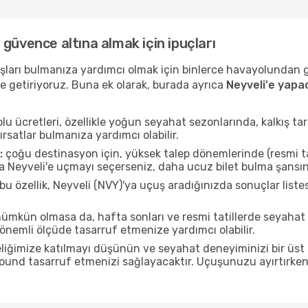
nı güvence altına almak için ipuçları
uçuşları bulmanıza yardımcı olmak için binlerce havayolundan
e getiriyoruz. Buna ek olarak, burada ayrıca
Neyveli'e yapa
u ücretleri, özellikle yoğun seyahat sezonlarında, kalkış tar
ırsatlar bulmanıza yardımcı olabilir.
:
çoğu destinasyon için, yüksek talep dönemlerinde (resmi tati
da Neyveli'e uçmayı seçerseniz, daha ucuz bilet bulma şansını
bu özellik, Neyveli (NVY)'ya uçuş aradığınızda sonuçlar lis
mkün olmasa da, hafta sonları ve resmi tatillerde seyahat
nemli ölçüde tasarruf etmenize yardımcı olabilir.
liğimize katılmayı düşünün ve seyahat deneyiminizi bir üst 
 pound tasarruf etmenizi sağlayacaktır. Uçuşunuzu ayırtırke