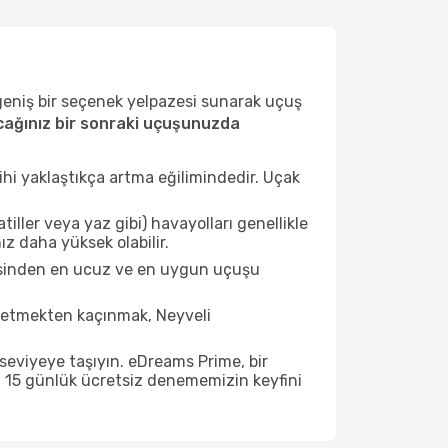
 geniş bir seçenek yelpazesi sunarak uçuş
cağınız bir sonraki uçuşunuzda
ihi yaklaştıkça artma eğilimindedir. Uçak
ller veya yaz gibi) havayolları genellikle
z daha yüksek olabilir.
tesinden en ucuz ve en uygun uçuşu
 etmekten kaçınmak, Neyveli
seviyeye taşıyın. eDreams Prime, bir
n 15 günlük ücretsiz denememizin keyfini