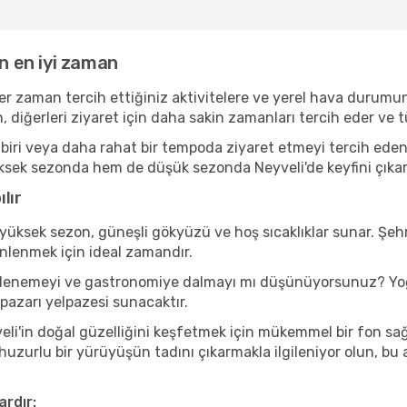
in en iyi zaman
er zaman tercih ettiğiniz aktivitelere ve yerel hava durumun
, diğerleri ziyaret için daha sakin zamanları tercih eder v
iri veya daha rahat bir tempoda ziyaret etmeyi tercih eden b
ksek sezonda hem de düşük sezonda Neyveli'de keyfini çıkarabil
lır
yüksek sezon, güneşli gökyüzü ve hoş sıcaklıklar sunar. Şehr
inlenmek için ideal zamandır.
ını denemeyi ve gastronomiye dalmayı mı düşünüyorsunuz? Yoğ
 pazarı yelpazesi sunacaktır.
li'in doğal güzelliğini keşfetmek için mükemmel bir fon sağla
 huzurlu bir yürüyüşün tadını çıkarmakla ilgileniyor olun, b
ardır: