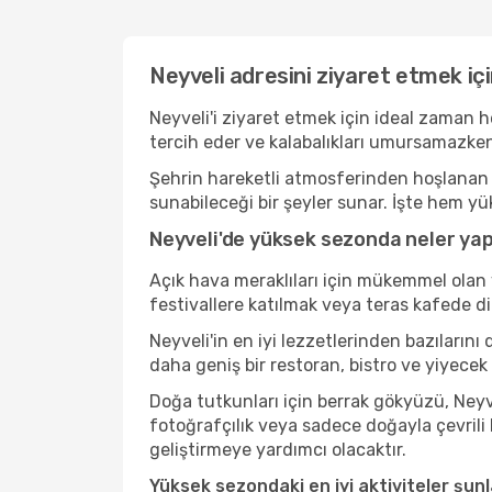
Neyveli adresini ziyaret etmek iç
Neyveli'i ziyaret etmek için ideal zaman h
tercih eder ve kalabalıkları umursamazken
Şehrin hareketli atmosferinden hoşlanan b
sunabileceği bir şeyler sunar. İşte hem yü
Neyveli'de yüksek sezonda neler yapı
Açık hava meraklıları için mükemmel olan 
festivallere katılmak veya teras kafede d
Neyveli'in en iyi lezzetlerinden bazılar
daha geniş bir restoran, bistro ve yiyecek
Doğa tutkunları için berrak gökyüzü, Neyve
fotoğrafçılık veya sadece doğayla çevrili
geliştirmeye yardımcı olacaktır.
Yüksek sezondaki en iyi aktiviteler şunl