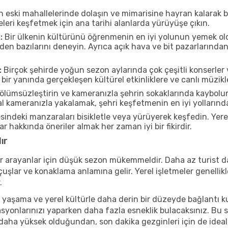
n eski mahallelerinde dolaşın ve mimarisine hayran kalarak 
eleri keşfetmek için ana tarihi alanlarda yürüyüşe çıkın.
:
Bir ülkenin kültürünü öğrenmenin en iyi yolunun yemek oldu
rden bazılarını deneyin. Ayrıca açık hava ve bit pazarlarınd
:
Birçok şehirde yoğun sezon aylarında çok çeşitli konserler 
bir yanında gerçekleşen kültürel etkinliklere ve canlı müzikl
ölümsüzleştirin ve kameranızla şehrin sokaklarında kaybolun
 kameranızla yakalamak, şehri keşfetmenin en iyi yollarından 
sindeki manzaraları bisikletle veya yürüyerek keşfedin. Yer
r hakkında öneriler almak her zaman iyi bir fikirdir.
ır
r arayanlar için düşük sezon mükemmeldir. Daha az turist da
lar ve konaklama anlamına gelir. Yerel işletmeler genellikle
.
 yaşama ve yerel kültürle daha derin bir düzeyde bağlantı k
asyonlarınızı yaparken daha fazla esneklik bulacaksınız. Bu 
ı daha yüksek olduğundan, son dakika gezginleri için de ideal