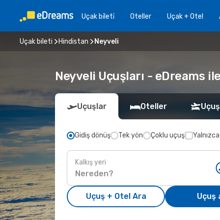
Uçak bi̇leti̇
Oteller
Uçak + Otel
Uçak bileti
Hindistan
Neyveli
Neyveli Uçuşları - eDreams ile
Uçuşlar
Oteller
Uçuş
Gidiş dönüş
Tek yön
Çoklu uçuş
Yalnızca
Kalkış yeri
Uçuş + Otel Ara
Uçuş 