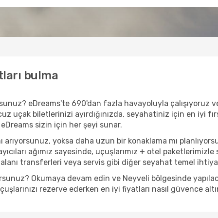
tları bulma
ıyorsunuz? eDreams'te 690'dan fazla havayoluyla çalışıyoruz 
z uçak biletlerinizi ayırdığınızda, seyahatiniz için en iyi fır
 eDreams sizin için her şeyi sunar.
mı arıyorsunuz, yoksa daha uzun bir konaklama mı planlıyors
yıcıları ağımız sayesinde, uçuşlarımız + otel paketlerimizle s
anı transferleri veya servis gibi diğer seyahat temel ihtiyaçl
yorsunuz? Okumaya devam edin ve Neyveli bölgesinde yapılacak
şlarınızı rezerve ederken en iyi fiyatları nasıl güvence altı