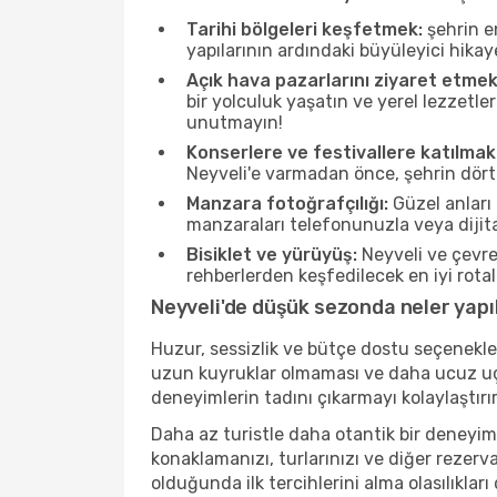
Tarihi bölgeleri keşfetmek:
şehrin e
yapılarının ardındaki büyüleyici hikay
Açık hava pazarlarını ziyaret etmek
bir yolculuk yaşatın ve yerel lezzetle
unutmayın!
Konserlere ve festivallere katılmak
Neyveli'e varmadan önce, şehrin dört 
Manzara fotoğrafçılığı:
Güzel anları 
manzaraları telefonunuzla veya dijital
Bisiklet ve yürüyüş:
Neyveli ve çevre
rehberlerden keşfedilecek en iyi rotala
Neyveli'de düşük sezonda neler yapıl
Huzur, sessizlik ve bütçe dostu seçenekle
uzun kuyruklar olmaması ve daha ucuz uçuş
deneyimlerin tadını çıkarmayı kolaylaştırır
Daha az turistle daha otantik bir deneyim
konaklamanızı, turlarınızı ve diğer rezerv
olduğunda ilk tercihlerini alma olasılıklar