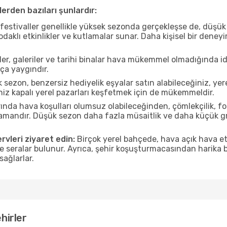
erden bazıları şunlardır:
estivaller genellikle yüksek sezonda gerçekleşse de, düşük 
aklı etkinlikler ve kutlamalar sunar. Daha kişisel bir deney
r, galeriler ve tarihi binalar hava mükemmel olmadığında id
ça yaygındır.
sezon, benzersiz hediyelik eşyalar satın alabileceğiniz, yer
iz kapalı yerel pazarları keşfetmek için de mükemmeldir.
nda hava koşulları olumsuz olabileceğinden, çömlekçilik, foto
 zamandır. Düşük sezon daha fazla müsaitlik ve daha küçük g
rvleri ziyaret edin:
Birçok yerel bahçede, hava açık hava etk
ve seralar bulunur. Ayrıca, şehir koşuşturmacasından harika bi
sağlarlar.
hirler