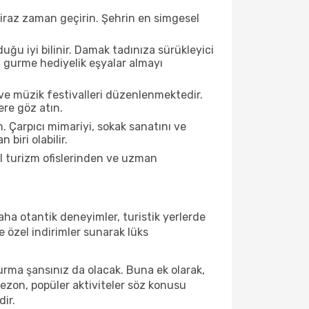
biraz zaman geçirin. Şehrin en simgesel
ğu iyi bilinir. Damak tadınıza sürükleyici
an gurme hediyelik eşyalar almayı
ve müzik festivalleri düzenlenmektedir.
ere göz atın.
. Çarpıcı mimariyi, sokak sanatını ve
biri olabilir.
el turizm ofislerinden ve uzman
ha otantik deneyimler, turistik yerlerde
 özel indirimler sunarak lüks
urma şansınız da olacak. Buna ek olarak,
sezon, popüler aktiviteler söz konusu
dir.