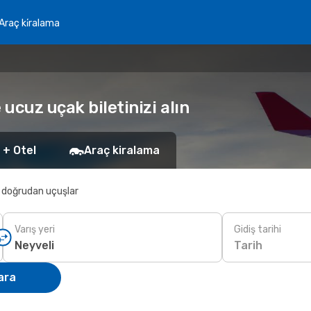
Araç ki̇ralama
 ucuz uçak biletinizi alın
 + Otel
Araç kiralama
 doğrudan uçuşlar
Varış yeri
Gidiş tarihi
Tarih
ara