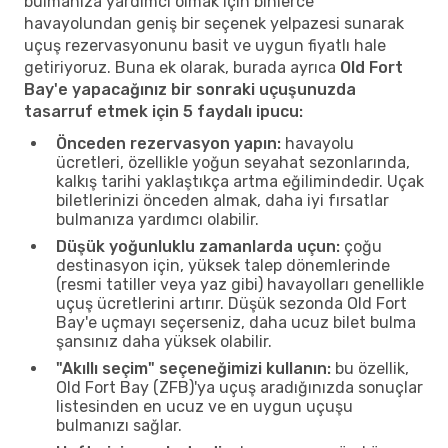
bulmanıza yardımcı olmak için binlerce
havayolundan geniş bir seçenek yelpazesi sunarak
uçuş rezervasyonunu basit ve uygun fiyatlı hale
getiriyoruz. Buna ek olarak, burada ayrıca
Old Fort
Bay'e yapacağınız bir sonraki uçuşunuzda
tasarruf etmek için 5 faydalı ipucu:
Önceden rezervasyon yapın:
havayolu
ücretleri, özellikle yoğun seyahat sezonlarında,
kalkış tarihi yaklaştıkça artma eğilimindedir. Uçak
biletlerinizi önceden almak, daha iyi fırsatlar
bulmanıza yardımcı olabilir.
Düşük yoğunluklu zamanlarda uçun:
çoğu
destinasyon için, yüksek talep dönemlerinde
(resmi tatiller veya yaz gibi) havayolları genellikle
uçuş ücretlerini artırır. Düşük sezonda Old Fort
Bay'e uçmayı seçerseniz, daha ucuz bilet bulma
şansınız daha yüksek olabilir.
"Akıllı seçim" seçeneğimizi kullanın:
bu özellik,
Old Fort Bay (ZFB)'ya uçuş aradığınızda sonuçlar
listesinden en ucuz ve en uygun uçuşu
bulmanızı sağlar.