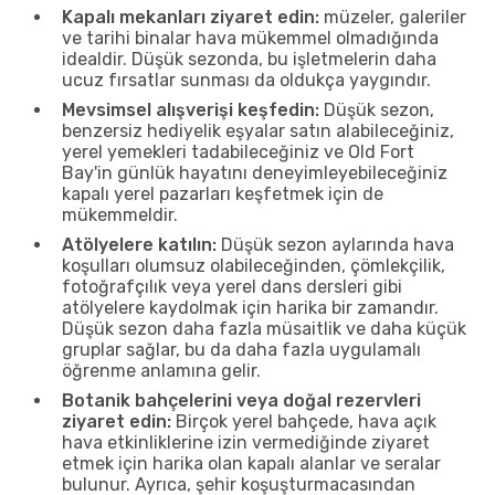
Kapalı mekanları ziyaret edin:
müzeler, galeriler
ve tarihi binalar hava mükemmel olmadığında
idealdir. Düşük sezonda, bu işletmelerin daha
ucuz fırsatlar sunması da oldukça yaygındır.
Mevsimsel alışverişi keşfedin:
Düşük sezon,
benzersiz hediyelik eşyalar satın alabileceğiniz,
yerel yemekleri tadabileceğiniz ve Old Fort
Bay'in günlük hayatını deneyimleyebileceğiniz
kapalı yerel pazarları keşfetmek için de
mükemmeldir.
Atölyelere katılın:
Düşük sezon aylarında hava
koşulları olumsuz olabileceğinden, çömlekçilik,
fotoğrafçılık veya yerel dans dersleri gibi
atölyelere kaydolmak için harika bir zamandır.
Düşük sezon daha fazla müsaitlik ve daha küçük
gruplar sağlar, bu da daha fazla uygulamalı
öğrenme anlamına gelir.
Botanik bahçelerini veya doğal rezervleri
ziyaret edin:
Birçok yerel bahçede, hava açık
hava etkinliklerine izin vermediğinde ziyaret
etmek için harika olan kapalı alanlar ve seralar
bulunur. Ayrıca, şehir koşuşturmacasından