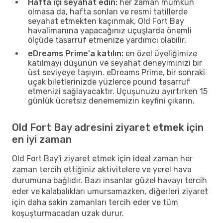
Hafta içi seyahat edin:
her zaman mümkün
olmasa da, hafta sonları ve resmi tatillerde
seyahat etmekten kaçınmak, Old Fort Bay
havalimanına yapacağınız uçuşlarda önemli
ölçüde tasarruf etmenize yardımcı olabilir.
eDreams Prime'a katılın:
en özel üyeliğimize
katılmayı düşünün ve seyahat deneyiminizi bir
üst seviyeye taşıyın. eDreams Prime, bir sonraki
uçak biletlerinizde yüzlerce pound tasarruf
etmenizi sağlayacaktır. Uçuşunuzu ayırtırken 15
günlük ücretsiz denememizin keyfini çıkarın.
Old Fort Bay adresini ziyaret etmek için
en iyi zaman
Old Fort Bay'i ziyaret etmek için ideal zaman her
zaman tercih ettiğiniz aktivitelere ve yerel hava
durumuna bağlıdır. Bazı insanlar güzel havayı tercih
eder ve kalabalıkları umursamazken, diğerleri ziyaret
için daha sakin zamanları tercih eder ve tüm
koşuşturmacadan uzak durur.