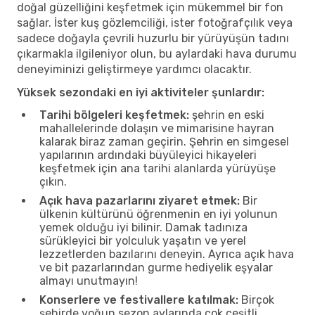
doğal güzelliğini keşfetmek için mükemmel bir fon
sağlar. İster kuş gözlemciliği, ister fotoğrafçılık veya
sadece doğayla çevrili huzurlu bir yürüyüşün tadını
çıkarmakla ilgileniyor olun, bu aylardaki hava durumu
deneyiminizi geliştirmeye yardımcı olacaktır.
Yüksek sezondaki en iyi aktiviteler şunlardır:
Tarihi bölgeleri keşfetmek:
şehrin en eski
mahallelerinde dolaşın ve mimarisine hayran
kalarak biraz zaman geçirin. Şehrin en simgesel
yapılarının ardındaki büyüleyici hikayeleri
keşfetmek için ana tarihi alanlarda yürüyüşe
çıkın.
Açık hava pazarlarını ziyaret etmek:
Bir
ülkenin kültürünü öğrenmenin en iyi yolunun
yemek olduğu iyi bilinir. Damak tadınıza
sürükleyici bir yolculuk yaşatın ve yerel
lezzetlerden bazılarını deneyin. Ayrıca açık hava
ve bit pazarlarından gurme hediyelik eşyalar
almayı unutmayın!
Konserlere ve festivallere katılmak:
Birçok
şehirde yoğun sezon aylarında çok çeşitli